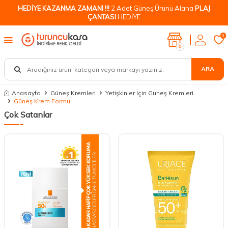
HEDİYE KAZANMA ZAMANI !!!
2 Adet Güneş Ürünü Alana
PLAJ
ÇANTASI
HEDİYE
0
0
ARA
Anasayfa
Güneş Kremleri
Yetişkinler İçin Güneş Kremleri
Güneş Krem Formu
Çok Satanlar