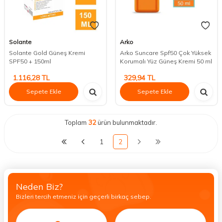
Solante
Arko
Solante Gold Güneş Kremi
Arko Suncare Spf50 Çok Yüksek
SPF50 + 150ml
Korumalı Yüz Güneş Kremi 50 ml
1.116,28
TL
329,94
TL
Sepete Ekle
Sepete Ekle
Toplam
32
ürün bulunmaktadır.
1
2
Neden Biz?
Bizleri tercih etmeniz için geçerli birkaç sebep.