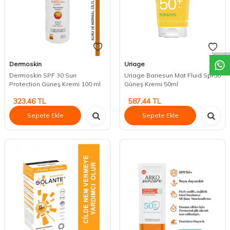
DESTEK
Dermoskin
Uriage
Dermoskin SPF 30 Sun
Uriage Bariesun Mat Fluid Spf50
Protection Güneş Kremi 100 ml
Güneş Kremi 50ml
323,46
TL
587,44
TL
Sepete Ekle
Sepete Ekle