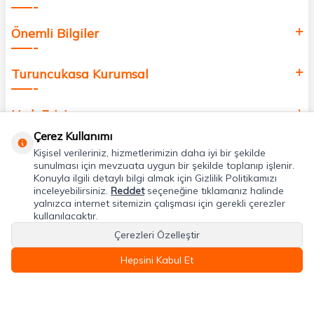
Önemli Bilgiler
Turuncukasa Kurumsal
Hızlı Erişim
Çerez Kullanımı
Kişisel verileriniz, hizmetlerimizin daha iyi bir şekilde
Uygulamalarımız
sunulması için mevzuata uygun bir şekilde toplanıp işlenir.
Konuyla ilgili detaylı bilgi almak için Gizlilik Politikamızı
inceleyebilirsiniz.
Reddet
seçeneğine tıklamanız halinde
Adres & İletişim
yalnızca internet sitemizin çalışması için gerekli çerezler
kullanılacaktır.
Çerezleri Özelleştir
Hepsini Kabul Et
T
-Soft
E-Ticaret
Sistemleriyle Hazırlanmıştır.