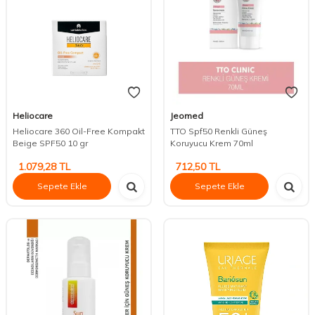
Heliocare
Jeomed
Heliocare 360 Oil-Free Kompakt
TTO Spf50 Renkli Güneş
Beige SPF50 10 gr
Koruyucu Krem 70ml
1.079,28
TL
712,50
TL
Sepete Ekle
Sepete Ekle