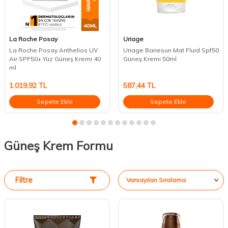
La Roche Posay
Uriage
La Roche Posay Anthelios UV
Uriage Bariesun Mat Fluid Spf50
Air SPF50+ Yüz Güneş Kremi 40
Güneş Kremi 50ml
ml
1.019,92
TL
587,44
TL
Sepete Ekle
Sepete Ekle
Güneş Krem Formu
Filtre