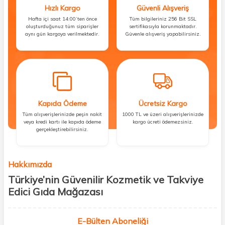
Hızlı Kargo
Güvenli Alışveriş
Hafta içi saat 14:00’ten önce
Tüm bilgileriniz 256 Bit SSL
oluşturduğunuz tüm siparişler
sertifikasıyla korunmaktadır.
aynı gün kargoya verilmektedir.
Güvenle alışveriş yapabilirsiniz.
Kapıda Ödeme
Ücretsiz Kargo
Tüm alışverişlerinizde peşin nakit
1000 TL ve üzeri alışverişlerinizde
veya kredi kartı ile kapıda ödeme
kargo ücreti ödemezsiniz.
gerçekleştirebilirsiniz.
Hakkımızda
Türkiye’nin Güvenilir Kozmetik ve Takviye
Edici Gıda Mağazası
Güzellik, sağlık ve iyi hissetmek herkesin hakkı! Biz de bu vizyonla, hem
kişisel bakım hem de takviye edici gıda ürünlerini sizlerle
E-Bülten Aboneliği