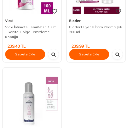
Viaxi
Bioder
Viaxi İntimate FemiWash 100ml
Bioder Hijyenik İntim Yıkama Jeli
- Genital Bölge Temizleme
200 ml
Köpüğü
239,40
TL
239,99
TL
Sepete Ekle
Sepete Ekle