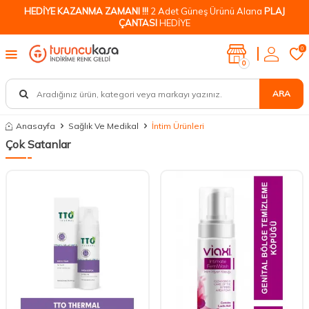
HEDİYE KAZANMA ZAMANI !!!
2 Adet Güneş Ürünü Alana
PLAJ
ÇANTASI
HEDİYE
0
0
ARA
Anasayfa
Sağlık Ve Medikal
İntim Ürünleri
Çok Satanlar