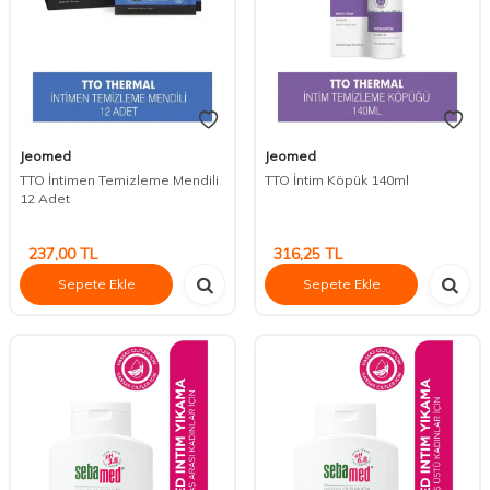
Jeomed
Jeomed
TTO İntimen Temizleme Mendili
TTO İntim Köpük 140ml
12 Adet
237,00
TL
316,25
TL
Sepete Ekle
Sepete Ekle