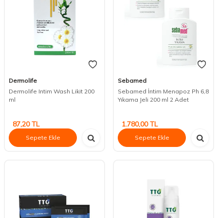
Dermolife
Sebamed
Dermolife Intim Wash Likit 200
Sebamed İntim Menapoz Ph 6,8
ml
Yıkama Jeli 200 ml 2 Adet
87,20
TL
1.780,00
TL
Sepete Ekle
Sepete Ekle