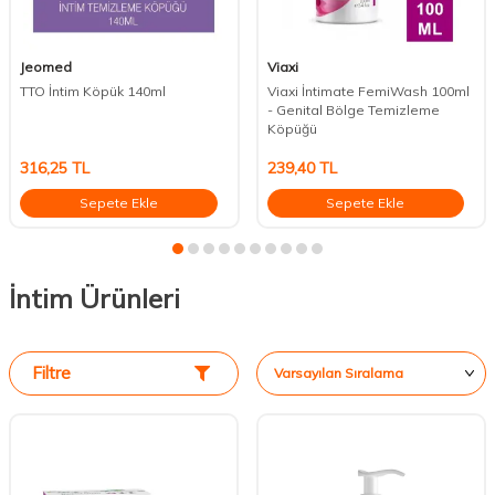
Jeomed
Viaxi
TTO İntim Köpük 140ml
Viaxi İntimate FemiWash 100ml
- Genital Bölge Temizleme
Köpüğü
316,25
TL
239,40
TL
Sepete Ekle
Sepete Ekle
İntim Ürünleri
Filtre