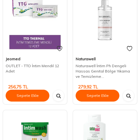
Jeomed
Naturawell
OUTLET - TTO İntim Mendil 12
Naturawell İntim Ph Dengeli
Adet
Hassas Genital Bölge Yıkama
ve Temizleme...
256,75
TL
279,92
TL
Sepete Ekle
Sepete Ekle