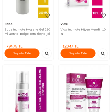
Babe
Viaxi
Babe Intimate Hygiene Gel 250
Viaxi intimate Hijyen Mendili 10
ml Genital Bölge Temizleyici Jel
lu
794,75
TL
120,47
TL
Sepete Ekle
Sepete Ekle