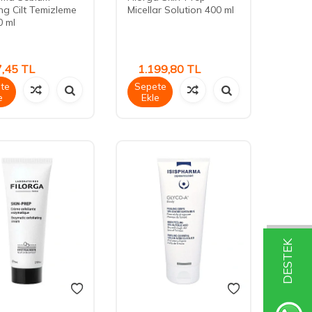
g Cilt Temizleme
Micellar Solution 400 ml
0 ml
,45
TL
1.199,80
TL
te
Sepete
e
Ekle
DESTEK