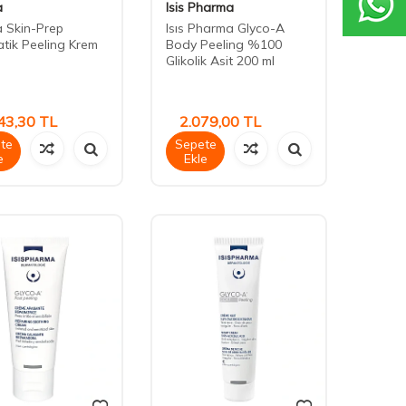
a
Isis Pharma
a Skin-Prep
Isıs Pharma Glyco-A
tik Peeling Krem
Body Peeling %100
Glikolik Asit 200 ml
43,30
TL
2.079,00
TL
te
Sepete
e
Ekle