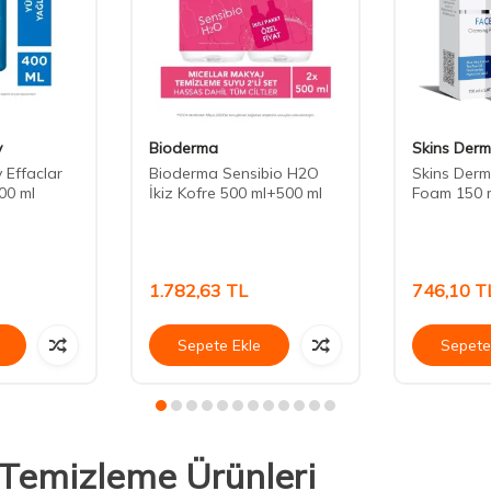
y
Bioderma
Skins Derm
 Effaclar
Bioderma Sensibio H2O
Skins Derm
00 ml
İkiz Kofre 500 ml+500 ml
Foam 150 
1.782,63
TL
746,10
T
Sepete Ekle
Sepete
 Temizleme Ürünleri