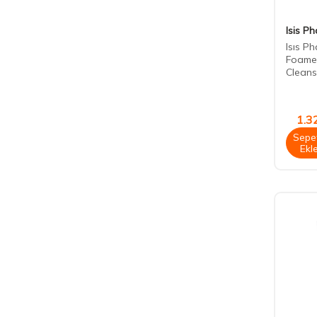
Isis P
Isıs P
Foamer
Cleans
1.3
Sepe
Ekl