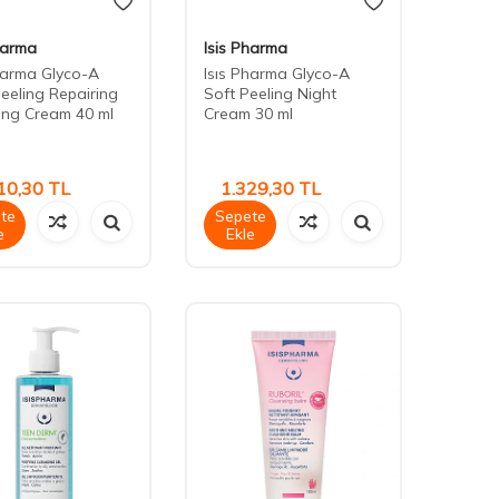
harma
Isis Pharma
harma Glyco-A
Isıs Pharma Glyco-A
eeling Repairing
Soft Peeling Night
ing Cream 40 ml
Cream 30 ml
10,30
TL
1.329,30
TL
te
Sepete
e
Ekle