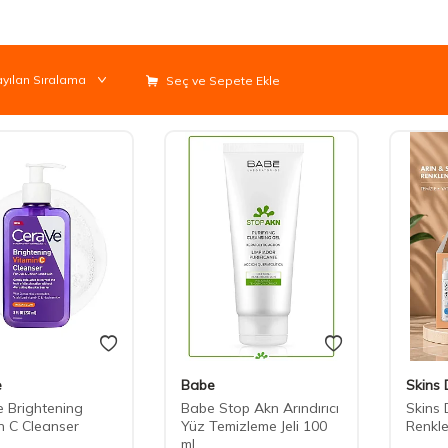
Seç ve Sepete Ekle
e
Babe
Skins
 Brightening
Babe Stop Akn Arındırıcı
Skins 
n C Cleanser
Yüz Temizleme Jeli 100
Renkle
ml