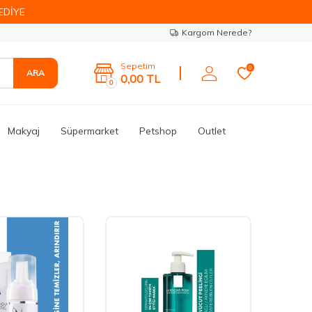
EDİYE
Kargom Nerede?
Sepetim
0
ARA
0,00
TL
0
Makyaj
Süpermarket
Petshop
Outlet