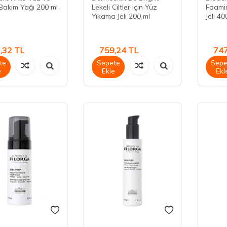
Bakım Yağı 200 ml
Lekeli Ciltler için Yüz
Foamin
Yıkama Jeli 200 ml
Jeli 40
,32
TL
759,24
TL
747
te
Sepete
Sepe
e
Ekle
Ekl