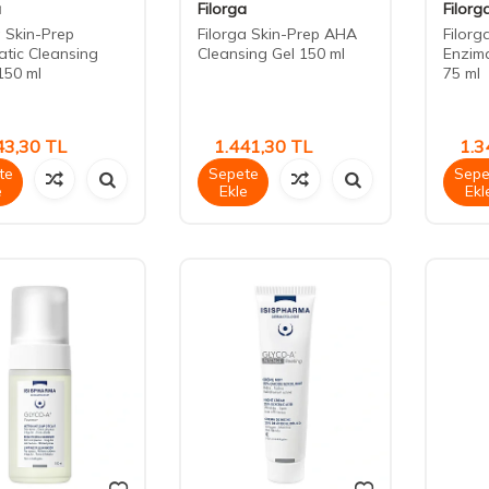
a
Filorga
Filorg
a Skin-Prep
Filorga Skin-Prep AHA
Filorg
tic Cleansing
Cleansing Gel 150 ml
Enzima
150 ml
75 ml
43,30
TL
1.441,30
TL
1.3
te
Sepete
Sepe
e
Ekle
Ekl