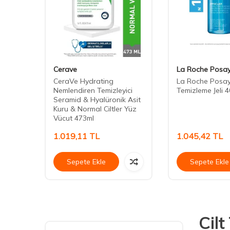
Cerave
La Roche Posa
clar H
CeraVe Hydrating
La Roche Posay
Nemlendiren Temizleyici
Temizleme Jeli 4
 ml
Seramid & Hyalüronik Asit
Kuru & Normal Ciltler Yüz
Vücut 473ml
1.019,11
TL
1.045,42
TL
Sepete Ekle
Sepete Ekle
Cilt