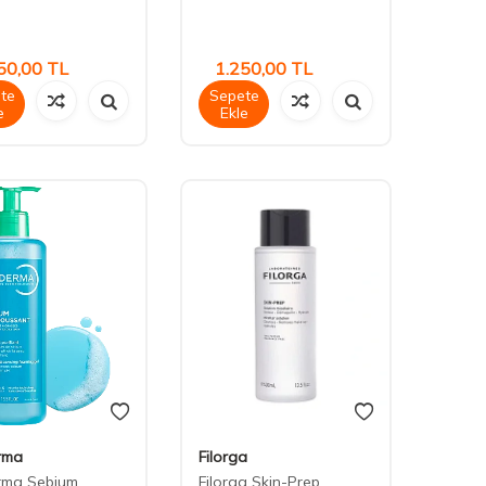
50,00
TL
1.250,00
TL
te
Sepete
e
Ekle
rma
Filorga
rma Sebium
Filorga Skin-Prep