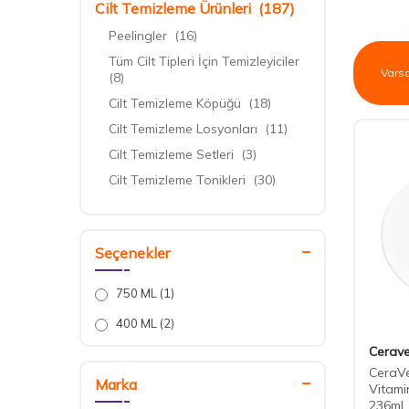
Cilt Temizleme Ürünleri
(187)
Peelingler
(16)
Tüm Cilt Tipleri İçin Temizleyiciler
(8)
Cilt Temizleme Köpüğü
(18)
Cilt Temizleme Losyonları
(11)
Cilt Temizleme Setleri
(3)
Cilt Temizleme Tonikleri
(30)
Cilt Temizleyiciler
(68)
Hassas - Kızarık Cilt
Temizleyiciler
(16)
Seçenekler
Karma ve Yağlı Cilt Temizleyiciler
(10)
750 ML
(1)
Kuru Cilt Temizleyiciler
(10)
400 ML
(2)
Normal ve Karma Cilt
Cerav
Temizleyiciler
(9)
CeraVe
Cilt Temizleme Bantları
(1)
Marka
Vitami
236ml
Akneli ve Yağlı Cilt Temizleyiciler