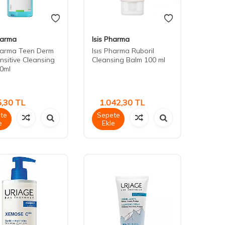
harma
Isis Pharma
Pharma Teen Derm
Isıs Pharma Ruboril
nsitive Cleansing
Cleansing Balm 100 ml
0ml
,30
TL
1.042,30
TL
te
Sepete
e
Ekle