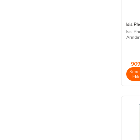
Isis P
Isis P
Arındır
909
Sepe
Ekl