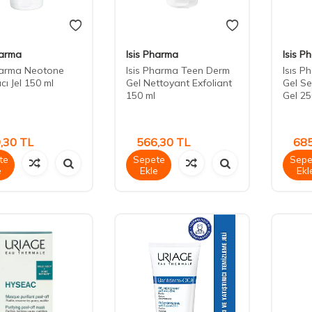
harma
Isis Pharma
Isis P
harma Neotone
Isis Pharma Teen Derm
Isıs 
ıcı Jel 150 ml
Gel Nettoyant Exfoliant
Gel Se
150 ml
Gel 25
,30
TL
566,30
TL
685
te
Sepete
Sepe
e
Ekle
Ekl