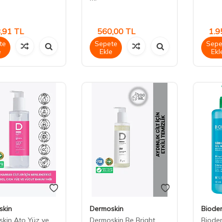
,91
TL
560,00
TL
1.9
te
Sepete
Sepe
e
Ekle
Ekl
skin
Dermoskin
Biode
kin Ato Yüz ve
Dermoskin Be Bright
Biode