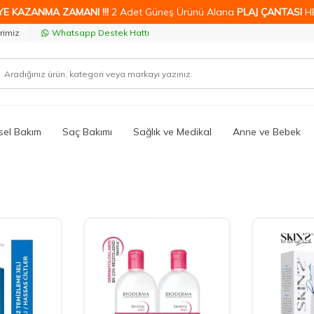
YE KAZANMA ZAMANI !!!
2 Adet Güneş Ürünü Alana
PLAJ ÇANTASI
H
rimiz
Whatsapp Destek Hattı
isel Bakım
Saç Bakımı
Sağlık ve Medikal
Anne ve Bebek