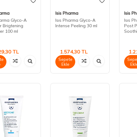
harma
Isis Pharma
Isis P
harma Glyco-A
Isıs Pharma Glyco-A
Isıs P
 Brigtening
Intense Peeling 30 ml
Post P
er 100 ml
Sooth
29,30
TL
1.574,30
TL
1.2
te
Sepete
Sepe
e
Ekle
Ekl