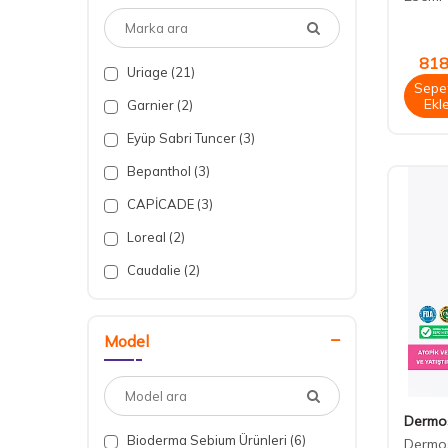
(13)
Anti Aging Etkili Cilt Temizleme
818
Ürünleri
(3)
Uriage
(21)
Sepe
Ekl
Garnier
(2)
Eyüp Sabri Tuncer
(3)
Bepanthol
(3)
CAPİCADE
(3)
Loreal
(2)
Caudalie
(2)
JANSSEN COSMETİCS
(2)
Alldermo
(2)
Model
Vichy
(3)
Teoxane
(1)
Dermo
Beauty
(1)
Bioderma Sebium Ürünleri
(6)
Dermos