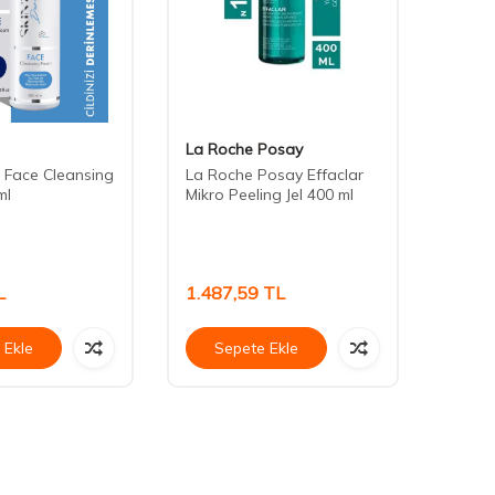
La Roche Posay
Skins
 Face Cleansing
La Roche Posay Effaclar
Skins
ml
Mikro Peeling Jel 400 ml
Regul
Gel 1
L
1.487,59
TL
746,
 Ekle
Sepete Ekle
Se