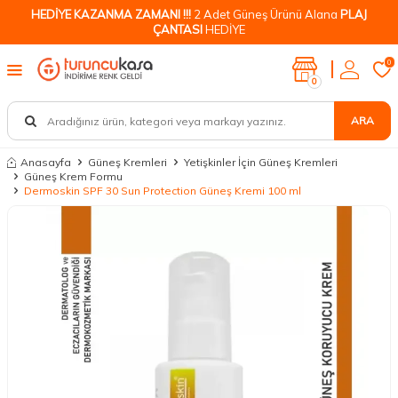
HEDİYE KAZANMA ZAMANI !!!
2 Adet Güneş Ürünü Alana
PLAJ
ÇANTASI
HEDİYE
0
0
ARA
Anasayfa
Güneş Kremleri
Yetişkinler İçin Güneş Kremleri
Güneş Krem Formu
Dermoskin SPF 30 Sun Protection Güneş Kremi 100 ml