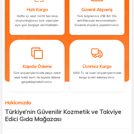
Hızlı Kargo
Güvenli Alışveriş
Hafta içi saat 14:00’ten önce
Tüm bilgileriniz 256 Bit SSL
oluşturduğunuz tüm siparişler
sertifikasıyla korunmaktadır.
aynı gün kargoya verilmektedir.
Güvenle alışveriş yapabilirsiniz.
Kapıda Ödeme
Ücretsiz Kargo
Tüm alışverişlerinizde peşin nakit
1000 TL ve üzeri alışverişlerinizde
veya kredi kartı ile kapıda ödeme
kargo ücreti ödemezsiniz.
gerçekleştirebilirsiniz.
Hakkımızda
Türkiye’nin Güvenilir Kozmetik ve Takviye
Edici Gıda Mağazası
Güzellik, sağlık ve iyi hissetmek herkesin hakkı! Biz de bu vizyonla, hem