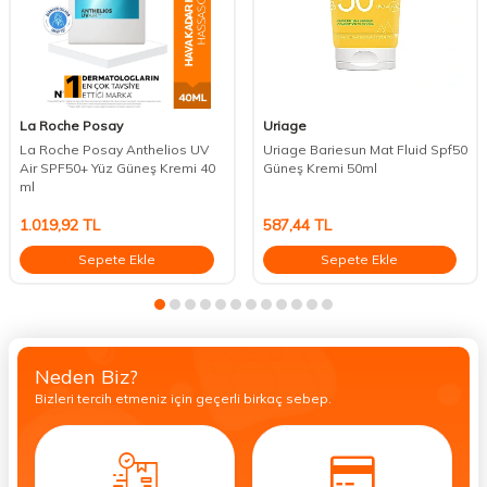
La Roche Posay
Uriage
La Roche Posay Anthelios UV
Uriage Bariesun Mat Fluid Spf50
Air SPF50+ Yüz Güneş Kremi 40
Güneş Kremi 50ml
ml
1.019,92
TL
587,44
TL
Sepete Ekle
Sepete Ekle
Neden Biz?
Bizleri tercih etmeniz için geçerli birkaç sebep.