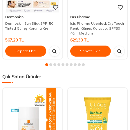
Dermoskin
Isis Pharma
Dermoskin Sun Stick SPF+50
Isis Pharma Uveblock Dry Touch
Tinted Güneş Koruma Kremi
Renkli Güneş Koruyucu SPF50+
40ml Medium
567,29
TL
629,30
TL
Sepete Ekle
Sepete Ekle
Çok Satan Ürünler