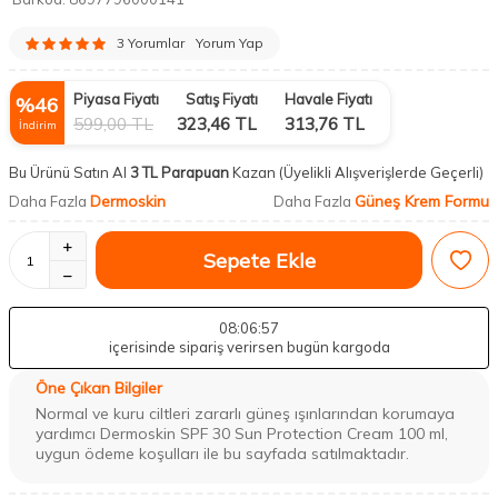
3 Yorumlar
Yorum Yap
Piyasa Fiyatı
Satış Fiyatı
Havale Fiyatı
%
46
599,00
TL
323,46
TL
313,76
TL
İndirim
Bu Ürünü Satın Al
3 TL Parapuan
Kazan
(Üyelikli Alışverişlerde Geçerli)
Dermoskin
Güneş Krem Formu
Daha Fazla
Daha Fazla
Sepete Ekle
08
:06
:56
içerisinde sipariş verirsen bugün kargoda
Öne Çıkan Bilgiler
Normal ve kuru ciltleri zararlı güneş ışınlarından korumaya
yardımcı Dermoskin SPF 30 Sun Protection Cream 100 ml,
uygun ödeme koşulları ile bu sayfada satılmaktadır.