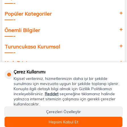
Popüler Kategoriler
Önemli Bilgiler
Turuncukasa Kurumsal
Hızlı Erişim
Çerez Kullanımı
Kişisel verileriniz, hizmetlerimizin daha iyi bir şekilde
Uygulamalarımız
sunulması için mevzuata uygun bir şekilde toplanıp işlenir.
Konuyla ilgili detaylı bilgi almak için Gizlilik Politikamızı
inceleyebilirsiniz.
Reddet
seçeneğine tıklamanız halinde
Adres & İletişim
yalnızca internet sitemizin çalışması için gerekli çerezler
kullanılacaktır.
Çerezleri Özelleştir
Hepsini Kabul Et