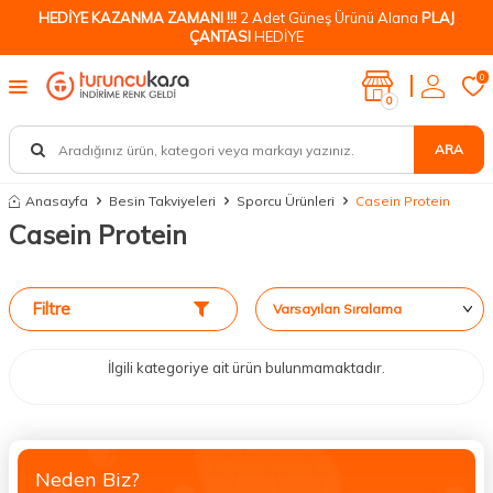
HEDİYE KAZANMA ZAMANI !!!
2 Adet Güneş Ürünü Alana
PLAJ
ÇANTASI
HEDİYE
0
0
ARA
Anasayfa
Besin Takviyeleri
Sporcu Ürünleri
Casein Protein
Casein Protein
Filtre
İlgili kategoriye ait ürün bulunmamaktadır.
Neden Biz?