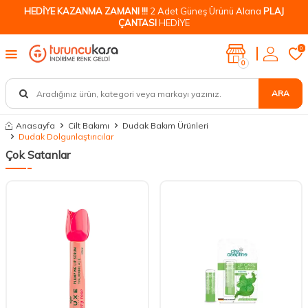
HEDİYE KAZANMA ZAMANI !!!
2 Adet Güneş Ürünü Alana
PLAJ
ÇANTASI
HEDİYE
0
0
ARA
Anasayfa
Cilt Bakımı
Dudak Bakım Ürünleri
Dudak Dolgunlaştırıcılar
Çok Satanlar