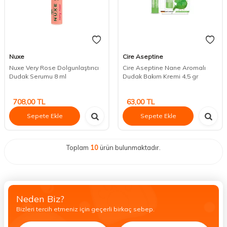
Nuxe
Cire Aseptine
Nuxe Very Rose Dolgunlaştırıcı
Cire Aseptine Nane Aromalı
Dudak Serumu 8 ml
Dudak Bakım Kremi 4,5 gr
708,00
TL
63,00
TL
Sepete Ekle
Sepete Ekle
Toplam
10
ürün bulunmaktadır.
Neden Biz?
Bizleri tercih etmeniz için geçerli birkaç sebep.