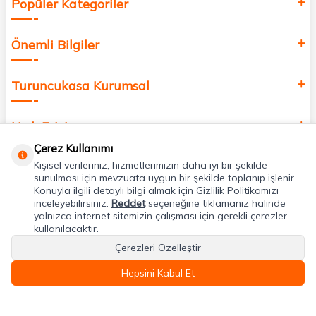
Popüler Kategoriler
Önemli Bilgiler
Turuncukasa Kurumsal
Hızlı Erişim
Çerez Kullanımı
Kişisel verileriniz, hizmetlerimizin daha iyi bir şekilde
Uygulamalarımız
sunulması için mevzuata uygun bir şekilde toplanıp işlenir.
Konuyla ilgili detaylı bilgi almak için Gizlilik Politikamızı
inceleyebilirsiniz.
Reddet
seçeneğine tıklamanız halinde
Adres & İletişim
yalnızca internet sitemizin çalışması için gerekli çerezler
kullanılacaktır.
Çerezleri Özelleştir
Hepsini Kabul Et