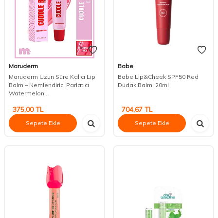
Maruderm
Babe
Maruderm Uzun Süre Kalıcı Lip
Babe Lip&Cheek SPF50 Red
Balm – Nemlendirici Parlatıcı
Dudak Balmı 20ml
Watermelon...
375,00
TL
704,67
TL
Sepete Ekle
Sepete Ekle