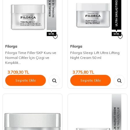
Filorga
Filorga
Filorga Time Filler 5XP Kuru ve
Filorga Sleep Lift Ultra Lifting
Normal Ciltler İçin Çizgi ve
Night Cream 50 ml
Kırışıklık...
3.709,30
TL
3.775,80
TL
Sepete Ekle
Sepete Ekle