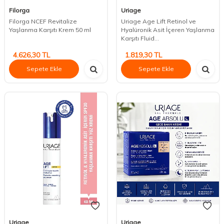
Filorga
Uriage
Filorga NCEF Revitalize
Uriage Age Lift Retinol ve
Yaşlanma Karşıtı Krem 50 ml
Hyalüronik Asit İçeren Yaşlanma
Karşıtı Fluid...
4.626,30
TL
1.819,30
TL
Sepete Ekle
Sepete Ekle
Uriage
Uriage