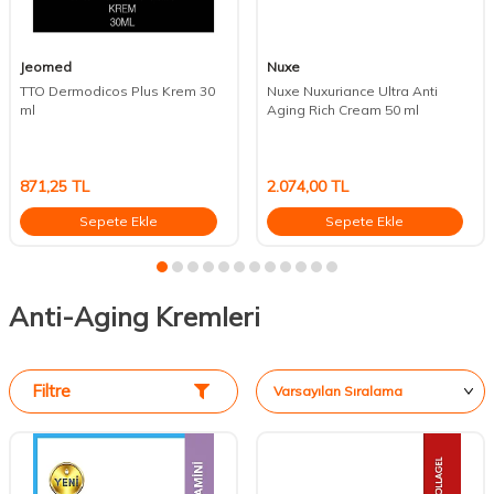
Jeomed
Nuxe
TTO Dermodicos Plus Krem 30
Nuxe Nuxuriance Ultra Anti
ml
Aging Rich Cream 50 ml
871,25
TL
2.074,00
TL
Sepete Ekle
Sepete Ekle
Anti-Aging Kremleri
Filtre