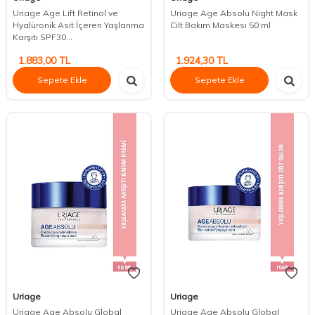
Uriage Age Lift Retinol ve
Uriage Age Absolu Night Mask
Hyalüronik Asit İçeren Yaşlanma
Cilt Bakım Maskesi 50 ml
Karşıtı SPF30...
1.883,00
TL
1.924,30
TL
Sepete Ekle
Sepete Ekle
Uriage
Uriage
Uriage Age Absolu Global
Uriage Age Absolu Global