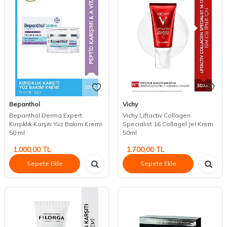
Bepanthol
Vichy
Bepanthol Derma Expert
Vichy Liftactiv Collagen
Kırışıklık Karşıtı Yüz Bakım Kremi
Specialist 16 Collagel Jel Krem
50 ml
50ml
1.000,00
TL
1.700,00
TL
Sepete Ekle
Sepete Ekle