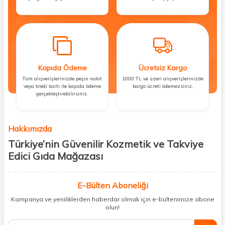
Kapıda Ödeme
Ücretsiz Kargo
Tüm alışverişlerinizde peşin nakit
1000 TL ve üzeri alışverişlerinizde
veya kredi kartı ile kapıda ödeme
kargo ücreti ödemezsiniz.
gerçekleştirebilirsiniz.
Hakkımızda
Türkiye’nin Güvenilir Kozmetik ve Takviye
Edici Gıda Mağazası
Güzellik, sağlık ve iyi hissetmek herkesin hakkı! Biz de bu vizyonla, hem
kişisel bakım hem de takviye edici gıda ürünlerini sizlerle
E-Bülten Aboneliği
buluşturuyoruz. Artık mağaza mağaza dolaşmanıza gerek yok;
Kampanya ve yeniliklerden haberdar olmak için e-bültenimize abone
ihtiyacınız olan her şeyi tek bir çatı altında topluyor ve kapınıza kadar
olun!
güvenle ulaştırıyoruz.