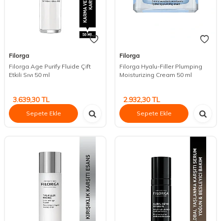
Filorga
Filorga
Filorga Age Purify Fluide Çift
Filorga Hyalu-Filler Plumping
Etkili Sıvı 50 ml
Moisturizing Cream 50 ml
3.639,30
TL
2.932,30
TL
Sepete Ekle
Sepete Ekle