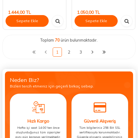
1.444,00
TL
1.050,00
TL
Sepete Ekle
Sepete Ekle
Toplam
70
ürün bulunmaktadır.
1
2
3
Neden Biz?
Bizleri tercih etmeniz için geçerli birkaç sebep.
Hızlı Kargo
Güvenli Alışveriş
Hafta içi saat 14:00’ten önce
Tüm bilgileriniz 256 Bit SSL
oluşturduğunuz tüm siparişler
sertifikasıyla korunmaktadır.
aynı gün kargoya verilmektedir.
Güvenle alışveriş yapabilirsiniz.