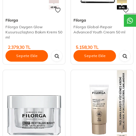
DESTEK
Filorga
Filorga
Filorga Oxygen Glow
Filorga Global-Repair
Kusursuzlaştırıcı Bakım Kremi 50
Advanced Youth Cream 50 ml
ml
2.379,30
TL
5.158,30
TL
Sepete Ekle
Sepete Ekle