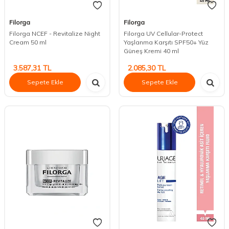
Filorga
Filorga
Filorga NCEF - Revitalize Night
Filorga UV Cellular-Protect
Cream 50 ml
Yaşlanma Karşıtı SPF50+ Yüz
Güneş Kremi 40 ml
3.587,31
TL
2.085,30
TL
Sepete Ekle
Sepete Ekle