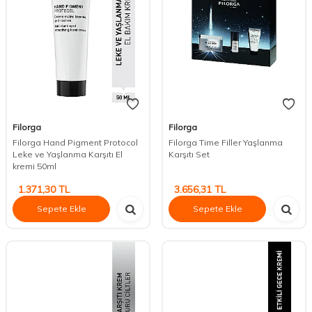
Filorga
Filorga
Filorga Hand Pigment Protocol
Filorga Time Filler Yaşlanma
Leke ve Yaşlanma Karşıtı El
Karşıtı Set
kremi 50ml
1.371,30
TL
3.656,31
TL
Sepete Ekle
Sepete Ekle