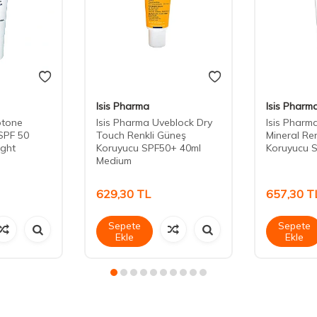
Isis Pharma
Isis Pharm
otone
Isis Pharma Uveblock Dry
Isis Pharm
SPF 50
Touch Renkli Güneş
Mineral Re
ight
Koruyucu SPF50+ 40ml
Koruyucu 
Medium
629,30
TL
657,30
T
Sepete
Sepete
Ekle
Ekle