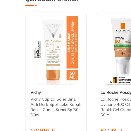
Vichy
La Roche Posa
m
Vichy Capital Soleil 3in1
La Roche Posay
Anti Dark Spot Leke Karşıtı
Uvmune 400 Oil
Renkli Güneş Kremi Spf50
Renkli Gel Cre
50ml
50 ml
1.019,92
TL
877,43
TL