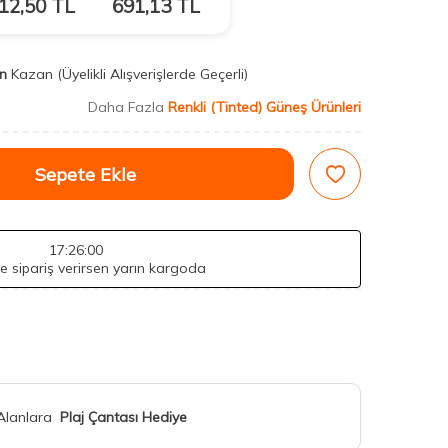
12,50
TL
691,13
TL
n
Kazan
(Üyelikli Alışverişlerde Geçerli)
Daha Fazla
Renkli (Tinted) Güneş Ürünleri
Sepete Ekle
17
:25
:58
de sipariş verirsen yarın kargoda
 Alanlara
Plaj Çantası Hediye