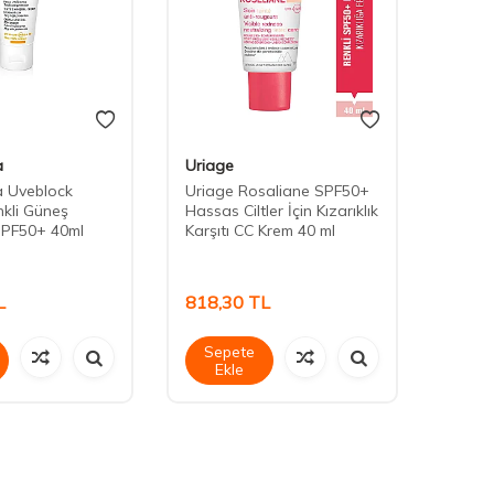
a
Uriage
Uriag
a Uveblock
Uriage Rosaliane SPF50+
Uriag
nkli Güneş
Hassas Ciltler İçin Kızarıklık
Tinte
SPF50+ 40ml
Karşıtı CC Krem 40 ml
L
818,30
TL
587,
Sepete
Sep
Ekle
Ek