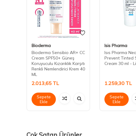
Bioderma
Isis Pharma
Bioderma Sensibio AR+ CC
Isıs Pharma Ne
ouch
Cream SPF50+ Güneş
Prevent Tinted 
 40 ml
Koruyuculu Kızarıklık Karşıtı
Cream 30 ml - L
Renkli Nemlendirici Krem 40
ML
2.013,65
TL
1.259,30
TL
Sepete
Sepete
Ekle
Ekle
Çok Satan Ürünler