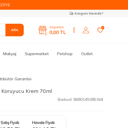
EDİYE
Kargom Nerede?
Sepetim
0
ARA
0,00
TL
0
Makyaj
Süpermarket
Petshop
Outlet
tribütör Garantisi
ş Koruyucu Krem 70ml
Barkod:
8680145085364
Satış Fiyatı
Havale Fiyatı