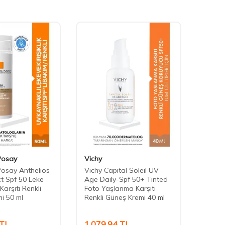
Posay
Vichy
La Ro
osay Anthelios
Vichy Capital Soleil UV -
La Ro
t Spf 50 Leke
Age Daily-Spf 50+ Tinted
Uvmun
 Karşıtı Renkli
Foto Yaşlanma Karşıtı
Contro
i 50 ml
Renkli Güneş Kremi 40 ml
Güneş
TL
1.079,94
TL
994,