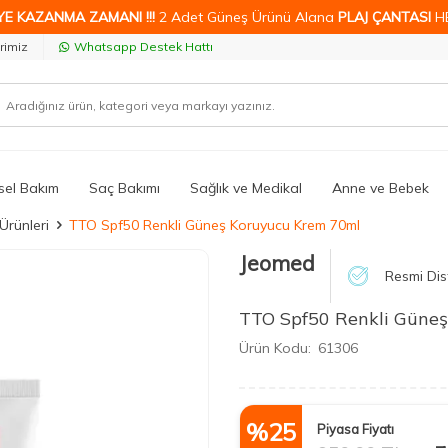
YE KAZANMA ZAMANI !!!
2 Adet Güneş Ürünü Alana
PLAJ ÇANTASI
H
rimiz
Whatsapp Destek Hattı
isel Bakım
Saç Bakımı
Sağlık ve Medikal
Anne ve Bebek
Ürünleri
TTO Spf50 Renkli Güneş Koruyucu Krem 70ml
Jeomed
Resmi Dis
TTO Spf50 Renkli Güne
Ürün Kodu:
61306
%
25
Piyasa Fiyatı