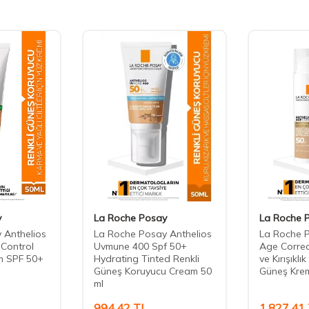
y
La Roche Posay
La Roche 
 Anthelios
La Roche Posay Anthelios
La Roche P
 Control
Uvmune 400 Spf 50+
Age Correc
am SPF 50+
Hydrating Tinted Renkli
ve Kırışıklık
Güneş Koruyucu Cream 50
Güneş Krem
ml
994,42
TL
1.827,41