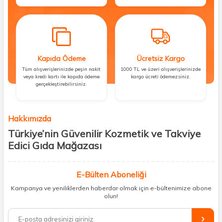
Kapıda Ödeme
Ücretsiz Kargo
Tüm alışverişlerinizde peşin nakit
1000 TL ve üzeri alışverişlerinizde
veya kredi kartı ile kapıda ödeme
kargo ücreti ödemezsiniz.
gerçekleştirebilirsiniz.
Hakkımızda
Türkiye’nin Güvenilir Kozmetik ve Takviye
Edici Gıda Mağazası
Güzellik, sağlık ve iyi hissetmek herkesin hakkı! Biz de bu vizyonla, hem
kişisel bakım hem de takviye edici gıda ürünlerini sizlerle
E-Bülten Aboneliği
buluşturuyoruz. Artık mağaza mağaza dolaşmanıza gerek yok;
Kampanya ve yeniliklerden haberdar olmak için e-bültenimize abone
ihtiyacınız olan her şeyi tek bir çatı altında topluyor ve kapınıza kadar
olun!
güvenle ulaştırıyoruz.
%100 orijinal kozmetik ve sağlık ürünleriyle güzelliğinizi tamamlayabilir,