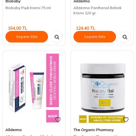
Biobaby
Alldermo
Biobaby Pişik Kremi 75 ml
Alldermo Panthenol Bebek
Kremi 120 gr
154,00
TL
124,40
TL
Sepete Ekle
Sepete Ekle
Alldermo
The Organic Pharmacy