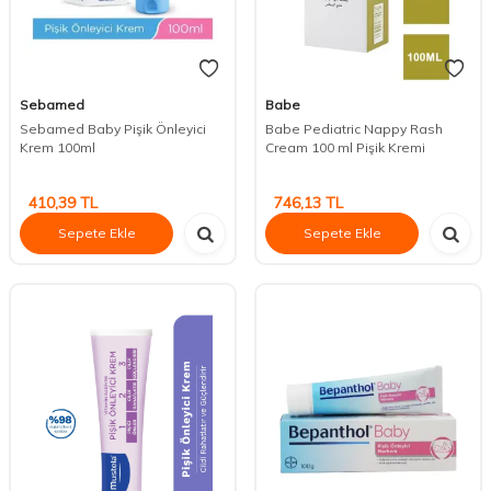
Sebamed
Babe
Sebamed Baby Pişik Önleyici
Babe Pediatric Nappy Rash
Krem 100ml
Cream 100 ml Pişik Kremi
410,39
TL
746,13
TL
Sepete Ekle
Sepete Ekle