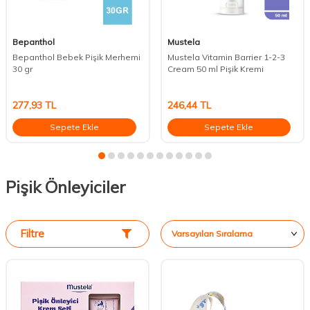
Bepanthol
Mustela
Bepanthol Bebek Pişik Merhemi
Mustela Vitamin Barrier 1-2-3
30 gr
Cream 50 ml Pişik Kremi
277,93
TL
246,44
TL
Sepete Ekle
Sepete Ekle
Pişik Önleyiciler
Filtre