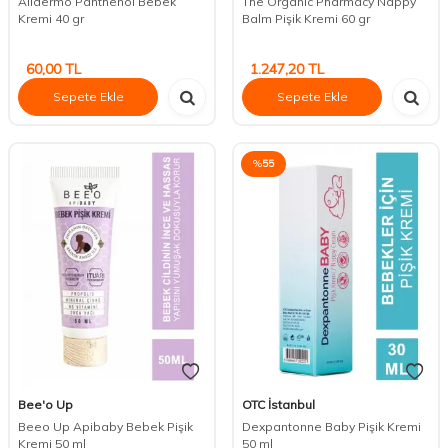
Alldermo Panthenol Bebek
The Organic Pharmacy Nappy
Kremi 40 gr
Balm Pişik Kremi 60 gr
60,00
TL
1.247,20
TL
Sepete Ekle
Sepete Ekle
%
55
Bee'o Up
OTC İstanbul
Beeo Up Apibaby Bebek Pişik
Dexpantonne Baby Pişik Kremi
Kremi 50 ml
50 ml