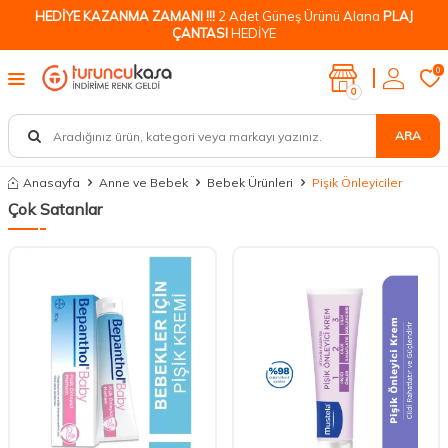
HEDİYE KAZANMA ZAMANI !!!
2 Adet Güneş Ürünü Alana
PLAJ
ÇANTASI
HEDİYE
0
0
ARA
Anasayfa
Anne ve Bebek
Bebek Ürünleri
Pişik Önleyiciler
Çok Satanlar