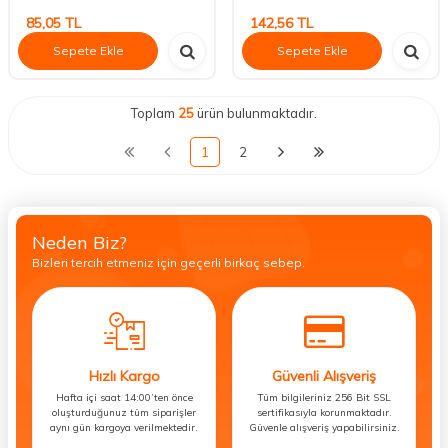
85,05
TL
142,56
TL
Sepete Ekle
Sepete Ekle
Toplam
25
ürün bulunmaktadır.
1
2
Neden Biz?
Bizleri tercih etmeniz için geçerli birkaç sebep.
Hızlı Kargo
Güvenli Alışveriş
Hafta içi saat 14:00’ten önce
Tüm bilgileriniz 256 Bit SSL
oluşturduğunuz tüm siparişler
sertifikasıyla korunmaktadır.
aynı gün kargoya verilmektedir.
Güvenle alışveriş yapabilirsiniz.