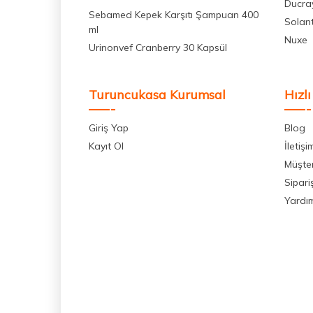
Ducra
Sebamed Kepek Karşıtı Şampuan 400
Solan
ml
Nuxe
Urinonvef Cranberry 30 Kapsül
Turuncukasa Kurumsal
Hızlı
Giriş Yap
Blog
Kayıt Ol
İletişi
Müşter
Sipari
Yardı