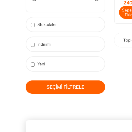
240
Sepe
Ekl
Stoktakiler
Top
İndirimli
Yeni
SEÇIMI FILTRELE