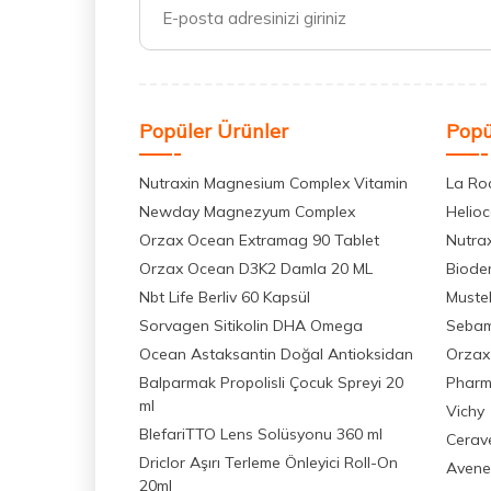
Popüler Ürünler
Popü
Nutraxin Magnesium Complex Vitamin
La Ro
Newday Magnezyum Complex
Helio
Orzax Ocean Extramag 90 Tablet
Nutra
Orzax Ocean D3K2 Damla 20 ML
Biode
Nbt Life Berliv 60 Kapsül
Muste
Sorvagen Sitikolin DHA Omega
Seba
Ocean Astaksantin Doğal Antioksidan
Orzax
Balparmak Propolisli Çocuk Spreyi 20
Pharm
ml
Vichy
BlefariTTO Lens Solüsyonu 360 ml
Cerav
Driclor Aşırı Terleme Önleyici Roll-On
Avene
20ml