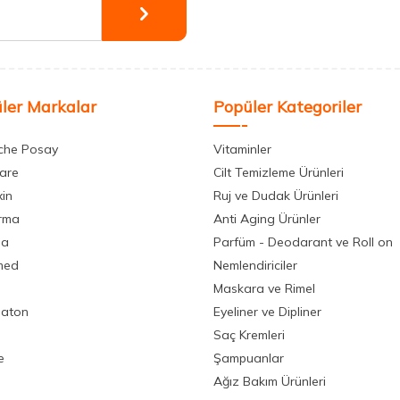
ler Markalar
Popüler Kategoriler
che Posay
Vitaminler
care
Cilt Temizleme Ürünleri
xin
Ruj ve Dudak Ürünleri
rma
Anti Aging Ürünler
la
Parfüm - Deodarant ve Roll on
med
Nemlendiriciler
Maskara ve Rimel
aton
Eyeliner ve Dipliner
Saç Kremleri
e
Şampuanlar
Ağız Bakım Ürünleri