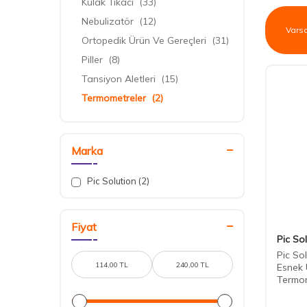
Kulak Tıkacı
(33)
Nebulizatör
(12)
Ortopedik Ürün Ve Gereçleri
(31)
Piller
(8)
Tansiyon Aletleri
(15)
Termometreler
(2)
Marka
Pic Solution
(2)
Fiyat
Pic So
Pic So
Esnek U
Termo