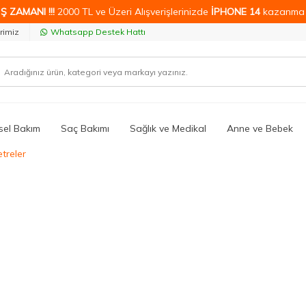
Ş ZAMANI !!!
2000 TL ve Üzeri Alışverişlerinizde
İPHONE 14
kazanma 
rimiz
Whatsapp Destek Hattı
isel Bakım
Saç Bakımı
Sağlık ve Medikal
Anne ve Bebek
treler