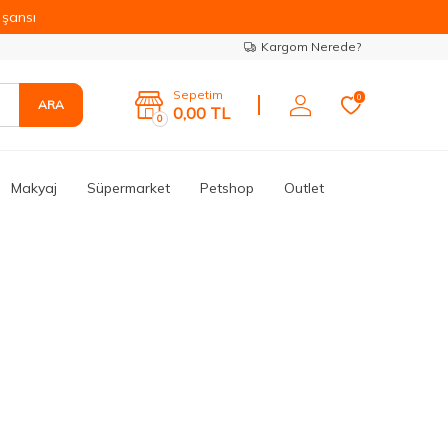
şansı
Kargom Nerede?
Sepetim
0
ARA
0,00
TL
0
Makyaj
Süpermarket
Petshop
Outlet