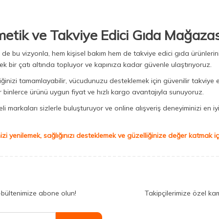
metik ve Takviye Edici Gıda Mağazas
Biz de bu vizyonla, hem kişisel bakım hem de takviye edici gıda ürünler
ek bir çatı altında topluyor ve kapınıza kadar güvenle ulaştırıyoruz.
iğinizi tamamlayabilir, vücudunuzu desteklemek için güvenilir takviye e
binlerce ürünü uygun fiyat ve hızlı kargo avantajıyla sunuyoruz.
 markaları sizlerle buluşturuyor ve online alışveriş deneyiminizi en iyi 
izi yenilemek, sağlığınızı desteklemek ve güzelliğinize değer katmak için
-bültenimize abone olun!
Takipçilerimize özel ka