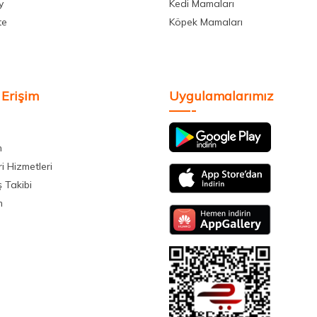
y
Kedi Mamaları
te
Köpek Mamaları
 Erişim
Uygulamalarımız
m
i Hizmetleri
ş Takibi
m