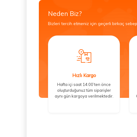
Neden Biz?
Bizleri tercih etmeniz için geçerli birkaç sebep
Hızlı Kargo
Hafta içi saat 14:00’ten önce
oluşturduğunuz tüm siparişler
aynı gün kargoya verilmektedir.