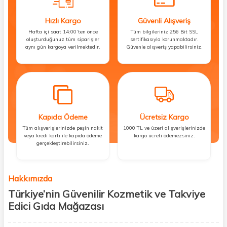
Hızlı Kargo
Güvenli Alışveriş
Hafta içi saat 14:00’ten önce
Tüm bilgileriniz 256 Bit SSL
oluşturduğunuz tüm siparişler
sertifikasıyla korunmaktadır.
aynı gün kargoya verilmektedir.
Güvenle alışveriş yapabilirsiniz.
Kapıda Ödeme
Ücretsiz Kargo
Tüm alışverişlerinizde peşin nakit
1000 TL ve üzeri alışverişlerinizde
veya kredi kartı ile kapıda ödeme
kargo ücreti ödemezsiniz.
gerçekleştirebilirsiniz.
Hakkımızda
Türkiye’nin Güvenilir Kozmetik ve Takviye
Edici Gıda Mağazası
Güzellik, sağlık ve iyi hissetmek herkesin hakkı! Biz de bu vizyonla, hem