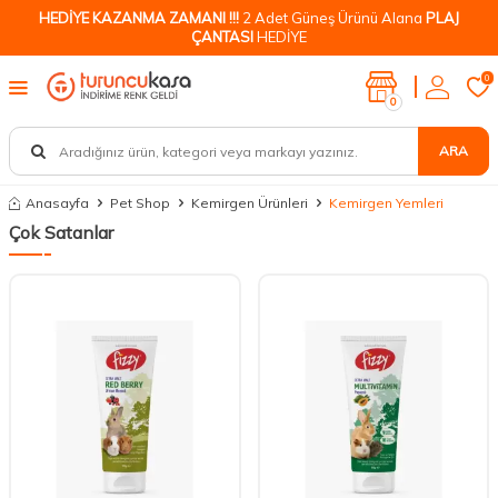
HEDİYE KAZANMA ZAMANI !!!
2 Adet Güneş Ürünü Alana
PLAJ
ÇANTASI
HEDİYE
0
0
ARA
Anasayfa
Pet Shop
Kemirgen Ürünleri
Kemirgen Yemleri
Çok Satanlar