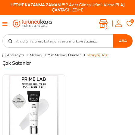
HEDİYE KAZANMA ZAMANI !!!
2 Adet Güneş Ürünü Alana
PLAJ
ÇANTASI
HEDİYE
0
0
ARA
Anasayfa
Makyaj
Yüz Makyaj Ürünleri
Makyaj Bazı
Çok Satanlar