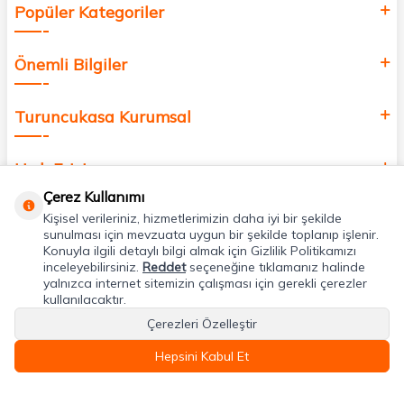
Popüler Kategoriler
Önemli Bilgiler
Turuncukasa Kurumsal
Hızlı Erişim
Çerez Kullanımı
Kişisel verileriniz, hizmetlerimizin daha iyi bir şekilde
Uygulamalarımız
sunulması için mevzuata uygun bir şekilde toplanıp işlenir.
Konuyla ilgili detaylı bilgi almak için Gizlilik Politikamızı
inceleyebilirsiniz.
Reddet
seçeneğine tıklamanız halinde
Adres & İletişim
yalnızca internet sitemizin çalışması için gerekli çerezler
kullanılacaktır.
Çerezleri Özelleştir
Hepsini Kabul Et