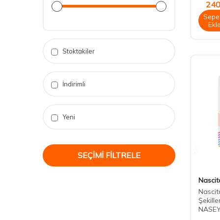
240
Sepe
Ekl
Stoktakiler
İndirimli
Yeni
SEÇIMI FILTRELE
Nascit
Nascit
Şekill
NASEY