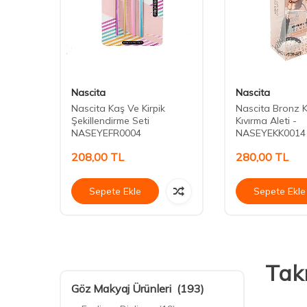
Nascita
Nascita
Nascita Kaş Ve Kirpik
Nascita Bronz K
Şekillendirme Seti
Kıvırma Aleti -
NASEYEFR0004
NASEYEKK0014
208,00
TL
280,00
TL
Sepete Ekle
Sepete Ekle
Takm
Göz Makyaj Ürünleri
(193)