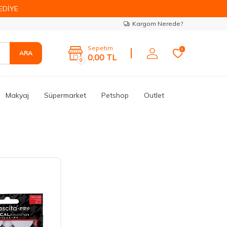
EDİYE
Kargom Nerede?
Sepetim
0
ARA
0,00
TL
0
Makyaj
Süpermarket
Petshop
Outlet