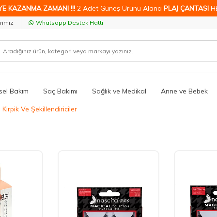
YE KAZANMA ZAMANI !!!
2 Adet Güneş Ürünü Alana
PLAJ ÇANTASI
H
rimiz
Whatsapp Destek Hattı
isel Bakım
Saç Bakımı
Sağlık ve Medikal
Anne ve Bebek
irpik Ve Şekillendiriciler