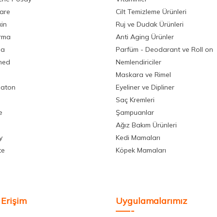
care
Cilt Temizleme Ürünleri
xin
Ruj ve Dudak Ürünleri
rma
Anti Aging Ürünler
la
Parfüm - Deodarant ve Roll on
med
Nemlendiriciler
Maskara ve Rimel
aton
Eyeliner ve Dipliner
Saç Kremleri
e
Şampuanlar
Ağız Bakım Ürünleri
y
Kedi Mamaları
te
Köpek Mamaları
 Erişim
Uygulamalarımız