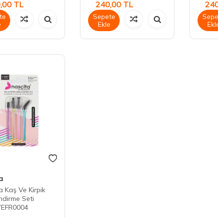
,00
TL
240,00
TL
240
te
Sepete
Sepe
e
Ekle
Ekl
a
a Kaş Ve Kirpik
endirme Seti
EFR0004