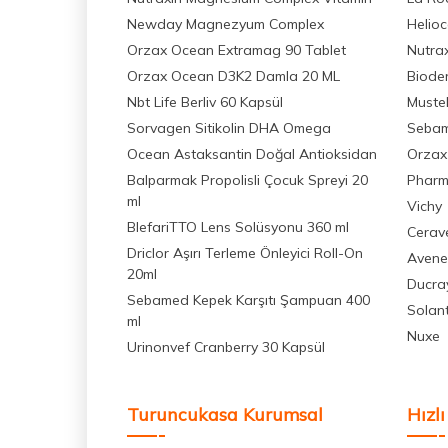
Newday Magnezyum Complex
Helio
Orzax Ocean Extramag 90 Tablet
Nutra
Orzax Ocean D3K2 Damla 20 ML
Biode
Nbt Life Berliv 60 Kapsül
Muste
Sorvagen Sitikolin DHA Omega
Seba
Ocean Astaksantin Doğal Antioksidan
Orzax
Balparmak Propolisli Çocuk Spreyi 20
Pharm
ml
Vichy
BlefariTTO Lens Solüsyonu 360 ml
Cerav
Driclor Aşırı Terleme Önleyici Roll-On
Avene
20ml
Ducra
Sebamed Kepek Karşıtı Şampuan 400
Solan
ml
Nuxe
Urinonvef Cranberry 30 Kapsül
Turuncukasa Kurumsal
Hızlı