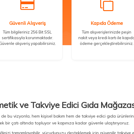
Güvenli Alışveriş
Kapıda Ödeme
Tüm bilgileriniz 256 Bit SSL
Tüm alışverişlerinizde peşin
sertifikasıyla korunmaktadır.
nakit veya kredi kartı ile kapıd
Güvenle alışveriş yapabilirsiniz.
ödeme gerçekleştirebilirsiniz.
metik ve Takviye Edici Gıda Mağazas
Biz de bu vizyonla, hem kişisel bakım hem de takviye edici gıda ürünler
ek bir çatı altında topluyor ve kapınıza kadar güvenle ulaştırıyoruz.
iğinizi tamamlayabilir, vücudunuzu desteklemek için güvenilir takviye e