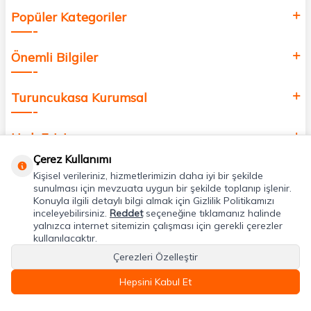
Popüler Kategoriler
Önemli Bilgiler
Turuncukasa Kurumsal
Hızlı Erişim
Çerez Kullanımı
Kişisel verileriniz, hizmetlerimizin daha iyi bir şekilde
Uygulamalarımız
sunulması için mevzuata uygun bir şekilde toplanıp işlenir.
Konuyla ilgili detaylı bilgi almak için Gizlilik Politikamızı
inceleyebilirsiniz.
Reddet
seçeneğine tıklamanız halinde
Adres & İletişim
yalnızca internet sitemizin çalışması için gerekli çerezler
kullanılacaktır.
Çerezleri Özelleştir
Hepsini Kabul Et