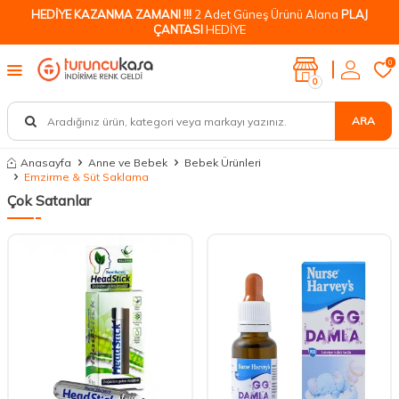
HEDİYE KAZANMA ZAMANI !!!
2 Adet Güneş Ürünü Alana
PLAJ
ÇANTASI
HEDİYE
0
0
ARA
Anasayfa
Anne ve Bebek
Bebek Ürünleri
Emzirme & Süt Saklama
Çok Satanlar