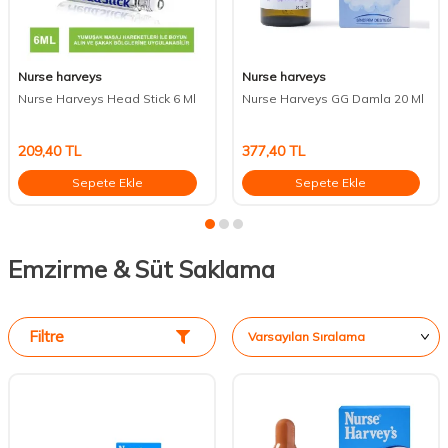
Nurse harveys
Nurse harveys
Nurse Harveys Head Stick 6 Ml
Nurse Harveys GG Damla 20 Ml
209,40
TL
377,40
TL
Sepete Ekle
Sepete Ekle
Emzirme & Süt Saklama
Filtre