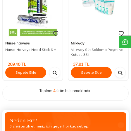
DESTEK
Nurse harveys
Milkway
Nurse Harveys Head Stick 6 Ml
Milkway Süt Saklama Poşeti ve
Kutusu 35li
209,40
TL
37,91
TL
Sepete Ekle
Sepete Ekle
Toplam
4
ürün bulunmaktadır.
Neden Biz?
Bizleri tercih etmeniz için geçerli birkaç sebep.