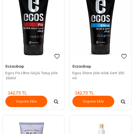
Eczacıbaşı
Eczacıbaşı
Egos Fix Ultra Güçlü Tutuş Jöle
Egos Shine Jöle Islak Sert 150
150ml
ml
142,73
TL
142,73
TL
Sepete Ekle
Sepete Ekle