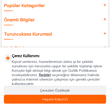
Popüler Kategoriler
Önemli Bilgiler
Turuncukasa Kurumsal
Hızlı Erişim
Çerez Kullanımı
Kişisel verileriniz, hizmetlerimizin daha iyi bir şekilde
Uygulamalarımız
sunulması için mevzuata uygun bir şekilde toplanıp işlenir.
Konuyla ilgili detaylı bilgi almak için Gizlilik Politikamızı
inceleyebilirsiniz.
Reddet
seçeneğine tıklamanız halinde
Adres & İletişim
yalnızca internet sitemizin çalışması için gerekli çerezler
kullanılacaktır.
Çerezleri Özelleştir
Hepsini Kabul Et