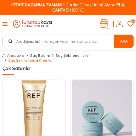
HEDİYE KAZANMA ZAMANI !!!
2 Adet Güneş Ürünü Alana
PLAJ
ÇANTASI
HEDİYE
0
0
ARA
Anasayfa
Saç Bakımı
Saç Şekillendiriciler
Saç Şekillendirici Kremler
Çok Satanlar