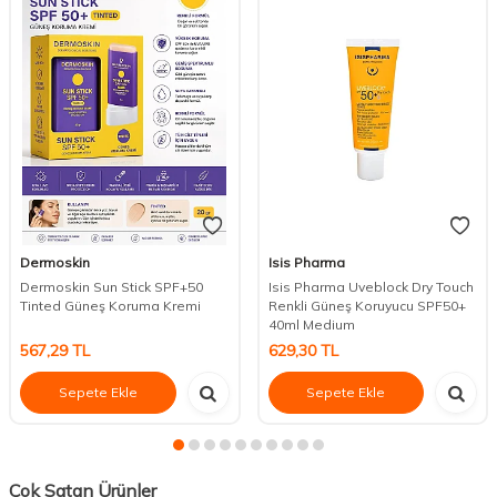
Dermoskin
Isis Pharma
Dermoskin Sun Stick SPF+50
Isis Pharma Uveblock Dry Touch
Tinted Güneş Koruma Kremi
Renkli Güneş Koruyucu SPF50+
40ml Medium
567,29
TL
629,30
TL
Sepete Ekle
Sepete Ekle
Çok Satan Ürünler