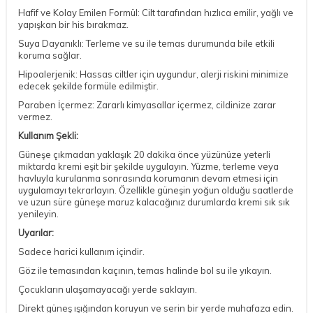
Hafif ve Kolay Emilen Formül: Cilt tarafından hızlıca emilir, yağlı ve
yapışkan bir his bırakmaz.
Suya Dayanıklı: Terleme ve su ile temas durumunda bile etkili
koruma sağlar.
Hipoalerjenik: Hassas ciltler için uygundur, alerji riskini minimize
edecek şekilde formüle edilmiştir.
Paraben İçermez: Zararlı kimyasallar içermez, cildinize zarar
vermez.
Kullanım Şekli:
Güneşe çıkmadan yaklaşık 20 dakika önce yüzünüze yeterli
miktarda kremi eşit bir şekilde uygulayın. Yüzme, terleme veya
havluyla kurulanma sonrasında korumanın devam etmesi için
uygulamayı tekrarlayın. Özellikle güneşin yoğun olduğu saatlerde
ve uzun süre güneşe maruz kalacağınız durumlarda kremi sık sık
yenileyin.
Uyarılar:
Sadece harici kullanım içindir.
Göz ile temasından kaçının, temas halinde bol su ile yıkayın.
Çocukların ulaşamayacağı yerde saklayın.
Direkt güneş ışığından koruyun ve serin bir yerde muhafaza edin.