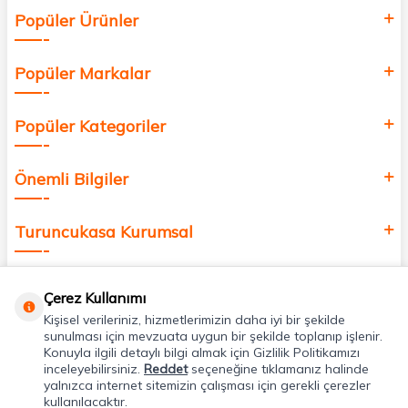
Siz de kendinizi yenilemek, sağlığınızı desteklemek ve güzelliğinize
Popüler Ürünler
değer katmak için bize katılın!
Popüler Markalar
Popüler Kategoriler
Önemli Bilgiler
Turuncukasa Kurumsal
Hızlı Erişim
Çerez Kullanımı
Kişisel verileriniz, hizmetlerimizin daha iyi bir şekilde
Uygulamalarımız
sunulması için mevzuata uygun bir şekilde toplanıp işlenir.
Konuyla ilgili detaylı bilgi almak için Gizlilik Politikamızı
inceleyebilirsiniz.
Reddet
seçeneğine tıklamanız halinde
yalnızca internet sitemizin çalışması için gerekli çerezler
Adres & İletişim
kullanılacaktır.