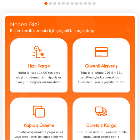
Neden Biz?
Bizleri tercih etmeniz için geçerli birkaç sebep.
Hızlı Kargo
Güvenli Alışveriş
Hafta içi saat 14:00’ten önce
Tüm bilgileriniz 256 Bit SSL
oluşturduğunuz tüm siparişler
sertifikasıyla korunmaktadır.
aynı gün kargoya verilmektedir.
Güvenle alışveriş yapabilirsiniz.
Kapıda Ödeme
Ücretsiz Kargo
Tüm alışverişlerinizde peşin nakit
1000 TL ve üzeri alışverişlerinizde
veya kredi kartı ile kapıda ödeme
kargo ücreti ödemezsiniz.