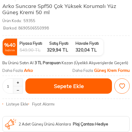
Arko Suncare Spf50 Çok Yüksek Korumalı Yüz
Güneş Kremi 50 ml
Ürün Kodu:
59355
Barkod:
8690506550998
Piyasa Fiyatı
Satış Fiyatı
Havale Fiyatı
%
40
549,90
TL
329,94
TL
320,04
TL
İndirim
Bu Ürünü Satın Al
3 TL Parapuan
Kazan
(Üyelikli Alışverişlerde Geçerli)
Arko
Güneş Krem Formu
Daha Fazla
Daha Fazla
Sepete Ekle
Listeye Ekle
Fiyat Alarmı
2 Adet Güneş Ürünü Alanlara
Plaj Çantası Hediye