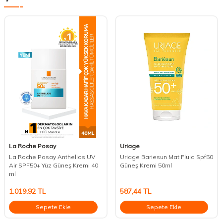
La Roche Posay
Uriage
La Roche Posay Anthelios UV
Uriage Bariesun Mat Fluid Spf50
Air SPF50+ Yüz Güneş Kremi 40
Güneş Kremi 50ml
ml
1.019,92
TL
587,44
TL
Sepete Ekle
Sepete Ekle