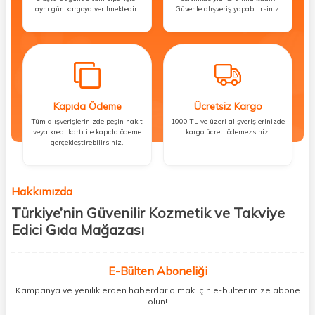
aynı gün kargoya verilmektedir.
Güvenle alışveriş yapabilirsiniz.
Kapıda Ödeme
Ücretsiz Kargo
Tüm alışverişlerinizde peşin nakit
1000 TL ve üzeri alışverişlerinizde
veya kredi kartı ile kapıda ödeme
kargo ücreti ödemezsiniz.
gerçekleştirebilirsiniz.
Hakkımızda
Türkiye’nin Güvenilir Kozmetik ve Takviye
Edici Gıda Mağazası
Güzellik, sağlık ve iyi hissetmek herkesin hakkı! Biz de bu vizyonla, hem
kişisel bakım hem de takviye edici gıda ürünlerini sizlerle
E-Bülten Aboneliği
buluşturuyoruz. Artık mağaza mağaza dolaşmanıza gerek yok;
Kampanya ve yeniliklerden haberdar olmak için e-bültenimize abone
ihtiyacınız olan her şeyi tek bir çatı altında topluyor ve kapınıza kadar
olun!
güvenle ulaştırıyoruz.