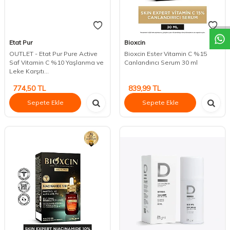
DESTEK
Etat Pur
Bioxcin
OUTLET - Etat Pur Pure Active
Bioxcin Ester Vitamin C %15
Saf Vitamin C %10 Yaşlanma ve
Canlandırıcı Serum 30 ml
Leke Karşıtı...
774,50
TL
839,99
TL
Sepete Ekle
Sepete Ekle