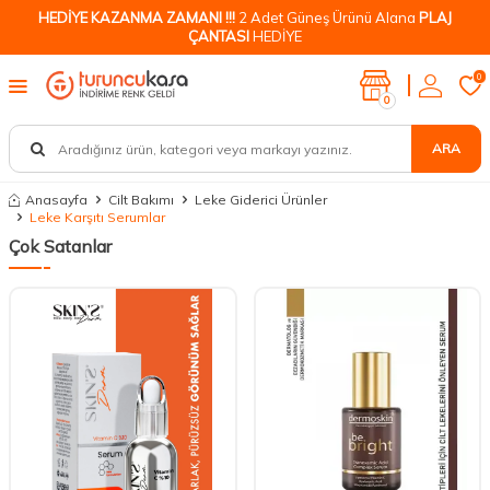
HEDİYE KAZANMA ZAMANI !!!
2 Adet Güneş Ürünü Alana
PLAJ
ÇANTASI
HEDİYE
0
0
ARA
Anasayfa
Cilt Bakımı
Leke Giderici Ürünler
Leke Karşıtı Serumlar
Çok Satanlar