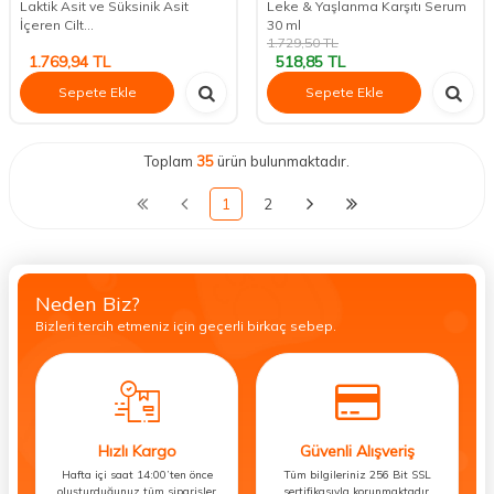
Laktik Asit ve Süksinik Asit
Leke & Yaşlanma Karşıtı Serum
İçeren Cilt...
30 ml
1.729,50
TL
1.769,94
TL
518,85
TL
Sepete Ekle
Sepete Ekle
Toplam
35
ürün bulunmaktadır.
1
2
Neden Biz?
Bizleri tercih etmeniz için geçerli birkaç sebep.
Hızlı Kargo
Güvenli Alışveriş
Hafta içi saat 14:00’ten önce
Tüm bilgileriniz 256 Bit SSL
oluşturduğunuz tüm siparişler
sertifikasıyla korunmaktadır.