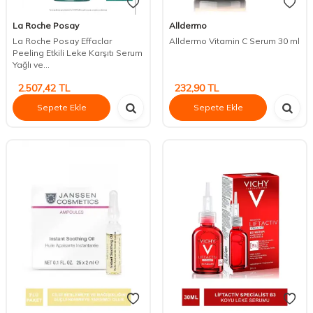
La Roche Posay
Alldermo
La Roche Posay Effaclar
Alldermo Vitamin C Serum 30 ml
Peeling Etkili Leke Karşıtı Serum
Yağlı ve...
2.507,42
TL
232,90
TL
Sepete Ekle
Sepete Ekle