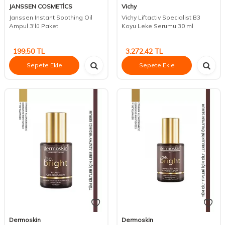
JANSSEN COSMETİCS
Vichy
Janssen Instant Soothing Oil
Vichy Liftactiv Specialist B3
Ampul 3'lü Paket
Koyu Leke Serumu 30 ml
199,50
TL
3.272,42
TL
Sepete Ekle
Sepete Ekle
Dermoskin
Dermoskin