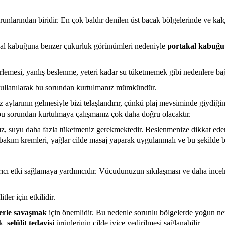
unlarından biridir. En çok baldır denilen üst bacak bölgelerinde ve kalç
takal kabuğuna benzer çukurluk görünümleri nedeniyle
portakal kabuğu
ilerlemesi, yanlış beslenme, yeteri kadar su tüketmemek gibi nedenlere ba
ullanılarak bu sorundan kurtulmanız mümkündür.
 aylarının gelmesiyle bizi telaşlandırır, çünkü plaj mevsiminde giydiğini
 sorundan kurtulmaya çalışmanız çok daha doğru olacaktır.
ız, suyu daha fazla tüketmeniz gerekmektedir. Beslenmenize dikkat ede
 bakım kremleri, yağlar cilde masaj yaparak uygulanmalı ve bu şekilde bö
ırıcı etki sağlamaya yardımcıdır. Vücudunuzun sıkılaşması ve daha ince
ler için etkilidir.
tlerle savaşmak
için önemlidir. Bu nedenle sorunlu bölgelerde yoğun nem
ak,
selülit tedavisi
ürünlerinin cilde iyice yedirilmesi sağlanabilir.