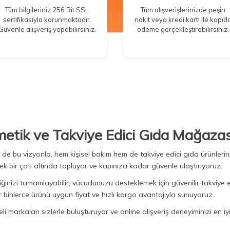
Tüm bilgileriniz 256 Bit SSL
Tüm alışverişlerinizde peşin
sertifikasıyla korunmaktadır.
nakit veya kredi kartı ile kapıd
Güvenle alışveriş yapabilirsiniz.
ödeme gerçekleştirebilirsiniz.
metik ve Takviye Edici Gıda Mağazas
Biz de bu vizyonla, hem kişisel bakım hem de takviye edici gıda ürünler
ek bir çatı altında topluyor ve kapınıza kadar güvenle ulaştırıyoruz.
iğinizi tamamlayabilir, vücudunuzu desteklemek için güvenilir takviye e
binlerce ürünü uygun fiyat ve hızlı kargo avantajıyla sunuyoruz.
 markaları sizlerle buluşturuyor ve online alışveriş deneyiminizi en iyi 