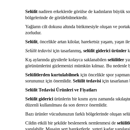
Selülit
nadiren erkeklerde görülse de kadınların büyük sor
bölgelerinde de görülebilmektedir.
Yağların cilt dokusu altında birikmesiyle oluşan ve por
zorludur.
Selülit
, öncelikle artan kilolar, hareketsiz yaşam, yaşın 
Selülit tedavisi
için tasarlanmış,
selülit giderici ürünler
k
Kış aylarında giysilerle kolayca saklanabilen
selülitler
yaz
görünümlerini gizlemenizi mümkün kılmaz. Bu nedenle bu
Selülitlerden kurtulabilmek
için öncelikle spor yapman
sorununuz için önemlidir.
Selülit tedavisi
için tasarlanan
Selülit Tedavisi Ürünleri ve Fiyatları
Selülit giderici
ürünlerin bir kısmı aynı zamanda sıkılaşt
düzenli kullanılması da son derece önemlidir.
Bazı ürünler vücudunuzun farklı bölgelerinde oluşan selülit
Cildin etkili bir şekilde beslenerek nemlenmesi de
selüli
yapılabilir. Masajın sert hareketlerle, yeteri kadar yapılar