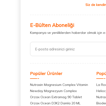
Siz de kendin
E-Bülten Aboneliği
Kampanya ve yeniliklerden haberdar olmak için e
Popüler Ürünler
Popü
Nutraxin Magnesium Complex Vitamin
La Ro
Newday Magnezyum Complex
Helio
Orzax Ocean Extramag 90 Tablet
Nutra
Orzax Ocean D3K2 Damla 20 ML
Biode