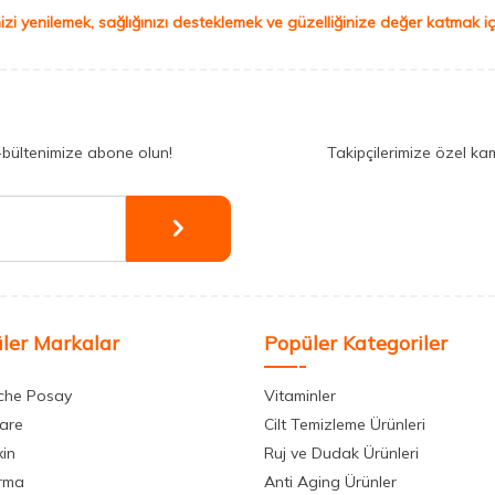
izi yenilemek, sağlığınızı desteklemek ve güzelliğinize değer katmak için
-bültenimize abone olun!
Takipçilerimize özel ka
ler Markalar
Popüler Kategoriler
che Posay
Vitaminler
care
Cilt Temizleme Ürünleri
xin
Ruj ve Dudak Ürünleri
rma
Anti Aging Ürünler