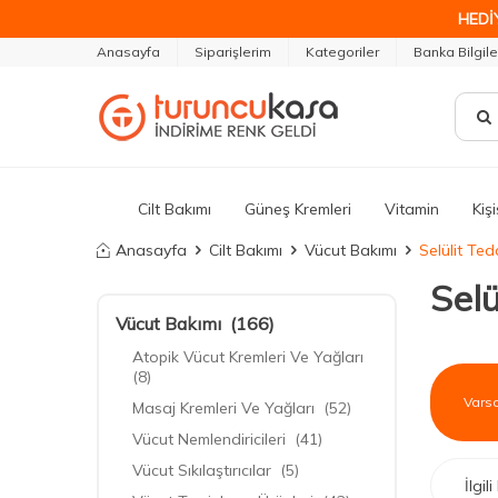
HEDİ
Anasayfa
Siparişlerim
Kategoriler
Banka Bilgile
Cilt Bakımı
Güneş Kremleri
Vitamin
Kiş
Anasayfa
Cilt Bakımı
Vücut Bakımı
Selülit Ted
Selü
Vücut Bakımı
(166)
Atopik Vücut Kremleri Ve Yağları
(8)
Masaj Kremleri Ve Yağları
(52)
Vücut Nemlendiricileri
(41)
Vücut Sıkılaştırıcılar
(5)
İlgi