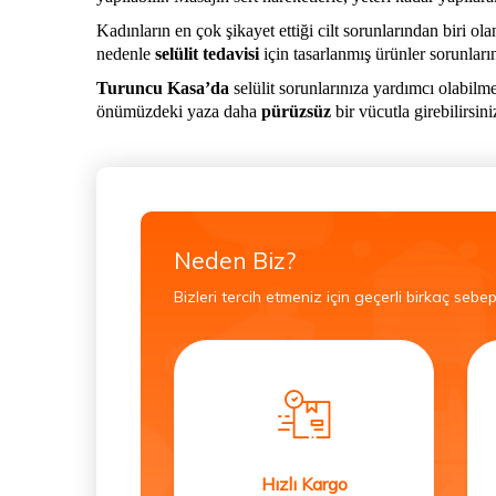
Kadınların en çok şikayet ettiği cilt sorunlarından biri ol
nedenle
selülit tedavisi
için tasarlanmış ürünler sorunları
Turuncu Kasa’da
selülit sorunlarınıza yardımcı olabilme
önümüzdeki yaza daha
pürüzsüz
bir vücutla girebilirsini
Neden Biz?
Bizleri tercih etmeniz için geçerli birkaç sebep
Hızlı Kargo