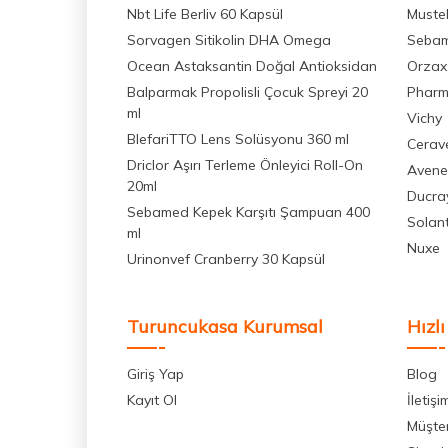
Nbt Life Berliv 60 Kapsül
Muste
Sorvagen Sitikolin DHA Omega
Seba
Ocean Astaksantin Doğal Antioksidan
Orzax
Balparmak Propolisli Çocuk Spreyi 20
Pharm
ml
Vichy
BlefariTTO Lens Solüsyonu 360 ml
Cerav
Driclor Aşırı Terleme Önleyici Roll-On
Avene
20ml
Ducra
Sebamed Kepek Karşıtı Şampuan 400
Solan
ml
Nuxe
Urinonvef Cranberry 30 Kapsül
Turuncukasa Kurumsal
Hızlı
Giriş Yap
Blog
Kayıt Ol
İletişi
Müşter