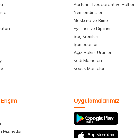
la
Parfüm - Deodarant ve Roll on
med
Nemlendiriciler
Maskara ve Rimel
aton
Eyeliner ve Dipliner
Saç Kremleri
e
Şampuanlar
Ağız Bakım Ürünleri
y
Kedi Mamaları
te
Köpek Mamaları
 Erişim
Uygulamalarımız
m
i Hizmetleri