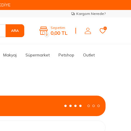
EDİYE
Kargom Nerede?
Sepetim
0
ARA
0,00
TL
0
Makyaj
Süpermarket
Petshop
Outlet