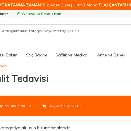
YE KAZANMA ZAMANI !!!
2 Adet Güneş Ürünü Alana
PLAJ ÇANTASI
H
rimiz
Whatsapp Destek Hattı
isel Bakım
Saç Bakımı
Sağlık ve Medikal
Anne ve Bebek
avisi
lit Tedavisi
Seç ve Sepete Ekle
li kategoriye ait ürün bulunmamaktadır.