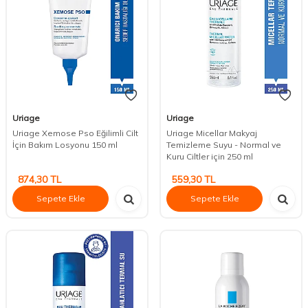
Uriage
Uriage
Uriage Xemose Pso Eğilimli Cilt
Uriage Micellar Makyaj
İçin Bakım Losyonu 150 ml
Temizleme Suyu - Normal ve
Kuru Ciltler için 250 ml
874,30
TL
559,30
TL
Sepete Ekle
Sepete Ekle