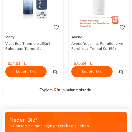
Vichy
Avene
Vichy Eau Thermale 150ml
Avene Yatıştırıcı, Rahatlatıcı ve
Rahatlatıcı Termal Su
Ferahlatıcı Termal Su 150 ml
934,91
TL
575,94
TL
Sepete Ekle
Sepete Ekle
Toplam
6
ürün bulunmaktadır.
Neden Biz?
Bizleri tercih etmeniz için geçerli birkaç sebep.