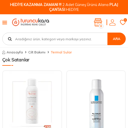
HEDİYE KAZANMA ZAMANI !!!
2 Adet Güneş Ürünü Alana
PLAJ
ÇANTASI
HEDİYE
0
0
ARA
Anasayfa
Cilt Bakımı
Termal Sular
Çok Satanlar