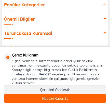
Popüler Kategoriler
Önemli Bilgiler
Turuncukasa Kurumsal
Hızlı Erişim
Çerez Kullanımı
Kişisel verileriniz, hizmetlerimizin daha iyi bir şekilde
Uygulamalarımız
sunulması için mevzuata uygun bir şekilde toplanıp işlenir.
Konuyla ilgili detaylı bilgi almak için Gizlilik Politikamızı
inceleyebilirsiniz.
Reddet
seçeneğine tıklamanız halinde
Adres & İletişim
yalnızca internet sitemizin çalışması için gerekli çerezler
kullanılacaktır.
Çerezleri Özelleştir
Hepsini Kabul Et