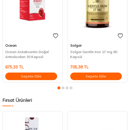
Ocean
Solgar
Ocean Astaksantin Doğal
Solgar Gentle Iron 17 mg 90
Antioksidan 30 Kapsül
Kapsül
675,33
TL
705,38
TL
Sepete Ekle
Sepete Ekle