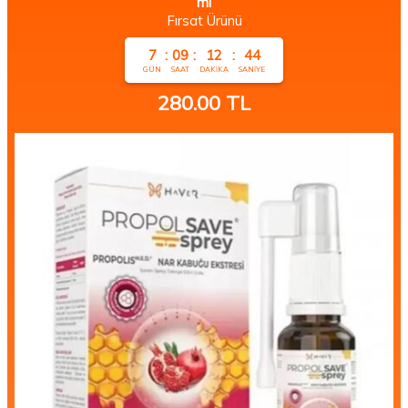
Haver Propolsave Propolis Nar Kubuğu Ekstresi Sprey 20
ml
Fırsat Ürünü
7
:
09
:
12
:
43
GÜN
SAAT
DAKIKA
SANIYE
280.00
TL