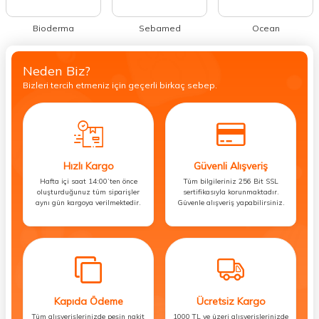
Öne Çıkan Markalar
Bioderma
Sebamed
Ocean
Neden Biz?
Bizleri tercih etmeniz için geçerli birkaç sebep.
Hızlı Kargo
Güvenli Alışveriş
Hafta içi saat 14:00’ten önce
Tüm bilgileriniz 256 Bit SSL
oluşturduğunuz tüm siparişler
sertifikasıyla korunmaktadır.
aynı gün kargoya verilmektedir.
Güvenle alışveriş yapabilirsiniz.