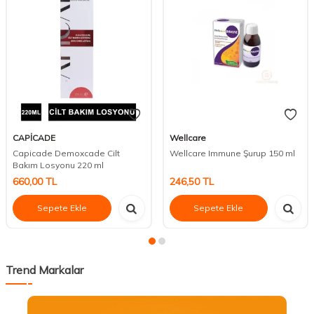
Fırsat Ürünleri
CAPİCADE
Wellcare
Capicade Demoxcade Cilt
Wellcare Immune Şurup 150 ml
Bakım Losyonu 220 ml
660,00
TL
246,50
TL
Sepete Ekle
Sepete Ekle