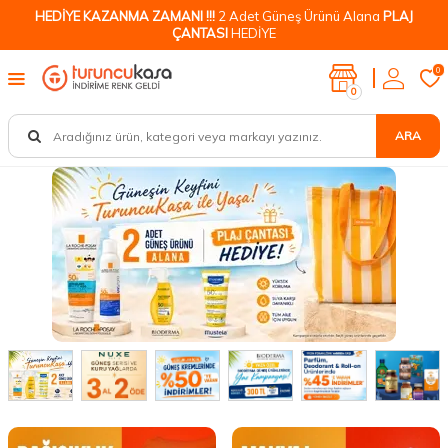
HEDİYE KAZANMA ZAMANI !!!
2 Adet Güneş Ürünü Alana
PLAJ
ÇANTASI
HEDİYE
0
0
ARA