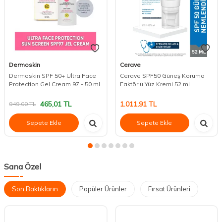
%
51
Dermoskin
Cerave
Dermoskin SPF 50+ Ultra Face
Cerave SPF50 Güneş Koruma
Protection Gel Cream 97 - 50 ml
Faktörlü Yüz Kremi 52 ml
465,01
TL
1.011,91
TL
949,00
TL
Sepete Ekle
Sepete Ekle