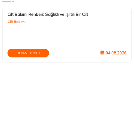
Sepete Ekle
Sepete Ekle
Blog Son Eklenenler
Cilt Bakımı Rehberi: Sağlıklı ve Işıltılı Bir Cilt
Cilt Bakımı
04.08.2026
DEVAMINI OKU