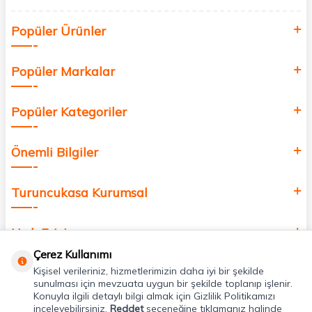
ulaşabilirsiniz. Cilt bakımından saç bakımına, makyajdan vitamin ve
Sosyal Medya
minerallere kadar binlerce ürünü uygun fiyat ve hızlı kargo avantajıyla
sunuyoruz.
Takipçilerimize özel kampanyalar için sosyal medyadan bizleri takip
edin.
Müşteri memnuniyetini ön planda tutarak, en kaliteli markaları sizlerle
buluşturuyor ve online alışveriş deneyiminizi en iyi hale getiriyoruz.
Sağlık, güzellik ve iyi yaşam için aradığınız her şey burada!
Siz de kendinizi yenilemek, sağlığınızı desteklemek ve güzelliğinize
Popüler Ürünler
değer katmak için bize katılın!
Popüler Markalar
Popüler Kategoriler
Önemli Bilgiler
Çerez Kullanımı
Kişisel verileriniz, hizmetlerimizin daha iyi bir şekilde
sunulması için mevzuata uygun bir şekilde toplanıp işlenir.
Turuncukasa Kurumsal
Konuyla ilgili detaylı bilgi almak için Gizlilik Politikamızı
inceleyebilirsiniz.
Reddet
seçeneğine tıklamanız halinde