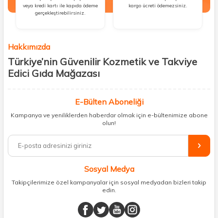
Kapıda Ödeme
Ücretsiz Kargo
Tüm alışverişlerinizde peşin nakit
1000 TL ve üzeri alışverişlerinizde
veya kredi kartı ile kapıda ödeme
kargo ücreti ödemezsiniz.
gerçekleştirebilirsiniz.
Hakkımızda
Türkiye’nin Güvenilir Kozmetik ve Takviye
Edici Gıda Mağazası
Güzellik, sağlık ve iyi hissetmek herkesin hakkı! Biz de bu vizyonla, hem
kişisel bakım hem de takviye edici gıda ürünlerini sizlerle
E-Bülten Aboneliği
buluşturuyoruz. Artık mağaza mağaza dolaşmanıza gerek yok;
Kampanya ve yeniliklerden haberdar olmak için e-bültenimize abone
ihtiyacınız olan her şeyi tek bir çatı altında topluyor ve kapınıza kadar
olun!
güvenle ulaştırıyoruz.
%100 orijinal kozmetik ve sağlık ürünleriyle güzelliğinizi tamamlayabilir,
vücudunuzu desteklemek için güvenilir takviye edici gıdalara