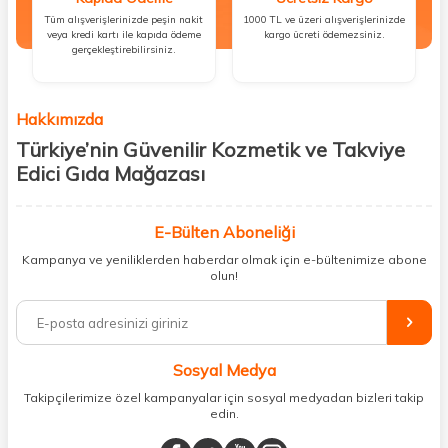
Tüm alışverişlerinizde peşin nakit
1000 TL ve üzeri alışverişlerinizde
veya kredi kartı ile kapıda ödeme
kargo ücreti ödemezsiniz.
gerçekleştirebilirsiniz.
Hakkımızda
Türkiye’nin Güvenilir Kozmetik ve Takviye
Edici Gıda Mağazası
Güzellik, sağlık ve iyi hissetmek herkesin hakkı! Biz de bu vizyonla, hem
kişisel bakım hem de takviye edici gıda ürünlerini sizlerle
E-Bülten Aboneliği
buluşturuyoruz. Artık mağaza mağaza dolaşmanıza gerek yok;
Kampanya ve yeniliklerden haberdar olmak için e-bültenimize abone
ihtiyacınız olan her şeyi tek bir çatı altında topluyor ve kapınıza kadar
olun!
güvenle ulaştırıyoruz.
%100 orijinal kozmetik ve sağlık ürünleriyle güzelliğinizi tamamlayabilir,
vücudunuzu desteklemek için güvenilir takviye edici gıdalara
ulaşabilirsiniz. Cilt bakımından saç bakımına, makyajdan vitamin ve
Sosyal Medya
minerallere kadar binlerce ürünü uygun fiyat ve hızlı kargo avantajıyla
sunuyoruz.
Takipçilerimize özel kampanyalar için sosyal medyadan bizleri takip
edin.
Müşteri memnuniyetini ön planda tutarak, en kaliteli markaları sizlerle
buluşturuyor ve online alışveriş deneyiminizi en iyi hale getiriyoruz.