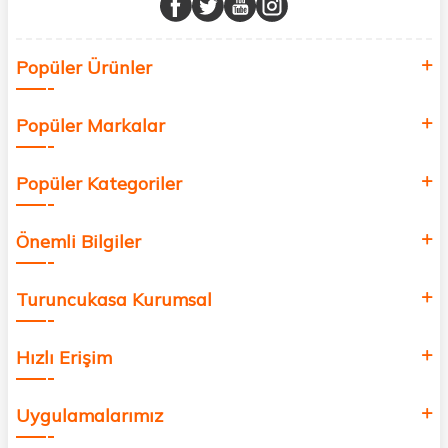
Sağlık, güzellik ve iyi yaşam için aradığınız her şey burada!
Siz de kendinizi yenilemek, sağlığınızı desteklemek ve güzelliğinize
Popüler Ürünler
değer katmak için bize katılın!
Popüler Markalar
Popüler Kategoriler
Önemli Bilgiler
Turuncukasa Kurumsal
Hızlı Erişim
Uygulamalarımız