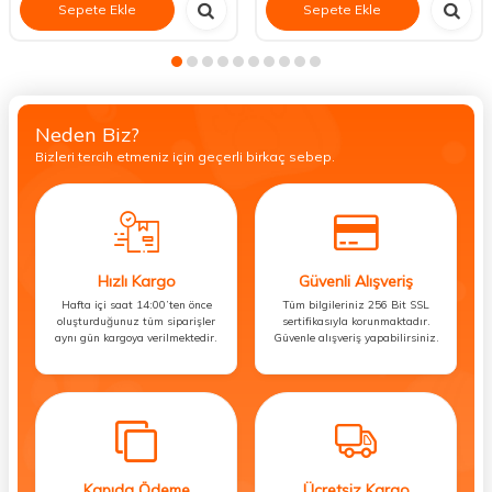
Sepete Ekle
Sepete Ekle
Neden Biz?
Bizleri tercih etmeniz için geçerli birkaç sebep.
Hızlı Kargo
Güvenli Alışveriş
Hafta içi saat 14:00’ten önce
Tüm bilgileriniz 256 Bit SSL
oluşturduğunuz tüm siparişler
sertifikasıyla korunmaktadır.
aynı gün kargoya verilmektedir.
Güvenle alışveriş yapabilirsiniz.
Kapıda Ödeme
Ücretsiz Kargo