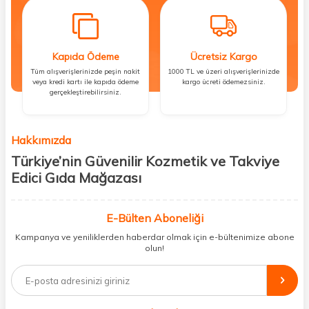
Kapıda Ödeme
Ücretsiz Kargo
Tüm alışverişlerinizde peşin nakit
1000 TL ve üzeri alışverişlerinizde
veya kredi kartı ile kapıda ödeme
kargo ücreti ödemezsiniz.
gerçekleştirebilirsiniz.
Hakkımızda
Türkiye’nin Güvenilir Kozmetik ve Takviye
Edici Gıda Mağazası
Güzellik, sağlık ve iyi hissetmek herkesin hakkı! Biz de bu vizyonla, hem
kişisel bakım hem de takviye edici gıda ürünlerini sizlerle
E-Bülten Aboneliği
buluşturuyoruz. Artık mağaza mağaza dolaşmanıza gerek yok;
Kampanya ve yeniliklerden haberdar olmak için e-bültenimize abone
ihtiyacınız olan her şeyi tek bir çatı altında topluyor ve kapınıza kadar
olun!
güvenle ulaştırıyoruz.
%100 orijinal kozmetik ve sağlık ürünleriyle güzelliğinizi tamamlayabilir,
vücudunuzu desteklemek için güvenilir takviye edici gıdalara
ulaşabilirsiniz. Cilt bakımından saç bakımına, makyajdan vitamin ve