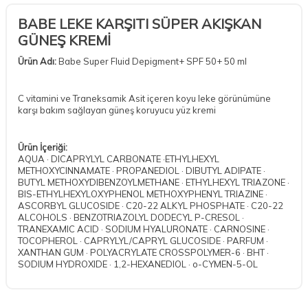
BABE LEKE KARŞITI SÜPER AKIŞKAN
GÜNEŞ KREMİ
Ürün Adı:
Babe Super Fluid Depigment+ SPF 50+ 50 ml
C vitamini ve Traneksamik Asit içeren koyu leke görünümüne
karşı bakım sağlayan güneş koruyucu yüz kremi
Ürün İçeriği:
AQUA · DICAPRYLYL CARBONATE ·ETHYLHEXYL
METHOXYCINNAMATE · PROPANEDIOL · DIBUTYL ADIPATE ·
BUTYL METHOXYDIBENZOYLMETHANE · ETHYLHEXYL TRIAZONE ·
BIS-ETHYLHEXYLOXYPHENOL METHOXYPHENYL TRIAZINE ·
ASCORBYL GLUCOSIDE · C20-22 ALKYL PHOSPHATE · C20-22
ALCOHOLS · BENZOTRIAZOLYL DODECYL P-CRESOL ·
TRANEXAMIC ACID · SODIUM HYALURONATE · CARNOSINE ·
TOCOPHEROL · CAPRYLYL/CAPRYL GLUCOSIDE · PARFUM ·
XANTHAN GUM · POLYACRYLATE CROSSPOLYMER-6 · BHT ·
SODIUM HYDROXIDE · 1,2-HEXANEDIOL · o-CYMEN-5-OL