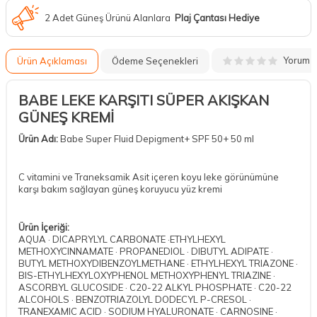
2 Adet Güneş Ürünü Alanlara
Plaj Çantası Hediye
Yorum
Ürün Açıklaması
Ödeme Seçenekleri
BABE LEKE KARŞITI SÜPER AKIŞKAN
GÜNEŞ KREMİ
Ürün Adı:
Babe Super Fluid Depigment+ SPF 50+ 50 ml
C vitamini ve Traneksamik Asit içeren koyu leke görünümüne
karşı bakım sağlayan güneş koruyucu yüz kremi
Ürün İçeriği:
AQUA · DICAPRYLYL CARBONATE ·ETHYLHEXYL
METHOXYCINNAMATE · PROPANEDIOL · DIBUTYL ADIPATE ·
BUTYL METHOXYDIBENZOYLMETHANE · ETHYLHEXYL TRIAZONE ·
BIS-ETHYLHEXYLOXYPHENOL METHOXYPHENYL TRIAZINE ·
ASCORBYL GLUCOSIDE · C20-22 ALKYL PHOSPHATE · C20-22
ALCOHOLS · BENZOTRIAZOLYL DODECYL P-CRESOL ·
TRANEXAMIC ACID · SODIUM HYALURONATE · CARNOSINE ·