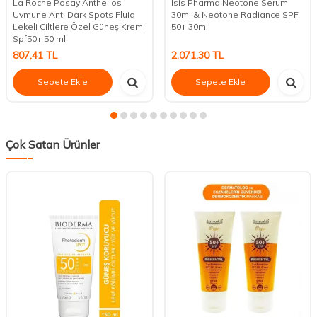
La Roche Posay Anthelios
Isis Pharma Neotone Serum
Uvmune Anti Dark Spots Fluid
30ml & Neotone Radiance SPF
Lekeli Ciltlere Özel Güneş Kremi
50+ 30ml
Spf50+ 50 ml
807,41
TL
2.071,30
TL
Sepete Ekle
Sepete Ekle
Çok Satan Ürünler