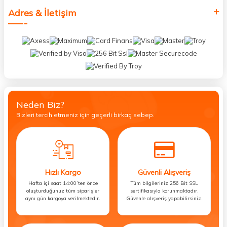
Adres & İletişim
Neden Biz?
Bizleri tercih etmeniz için geçerli birkaç sebep.
Hızlı Kargo
Güvenli Alışveriş
Hafta içi saat 14:00’ten önce
Tüm bilgileriniz 256 Bit SSL
oluşturduğunuz tüm siparişler
sertifikasıyla korunmaktadır.
aynı gün kargoya verilmektedir.
Güvenle alışveriş yapabilirsiniz.