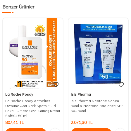
Benzer Ürünler
La Roche Posay
Isis Pharma
La Roche Posay Anthelios
Isis Pharma Neotone Serum
Uvmune Anti Dark Spots Fluid
30ml & Neotone Radiance SPF
Lekeli Ciltlere Özel Güneş Kremi
50+ 30ml
Spf50+ 50 ml
807,41
TL
2.071,30
TL