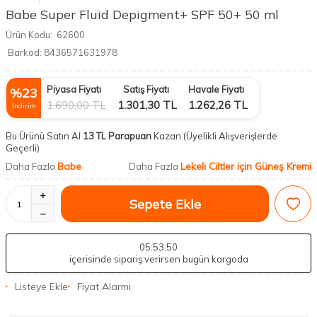
Babe Super Fluid Depigment+ SPF 50+ 50 ml
Ürün Kodu:
62600
Barkod:
8436571631978
Piyasa Fiyatı
Satış Fiyatı
Havale Fiyatı
%
23
1.690,00
TL
1.301,30
TL
1.262,26
TL
İndirim
Bu Ürünü Satın Al
13 TL Parapuan
Kazan
(Üyelikli Alışverişlerde
Geçerli)
Babe
Lekeli Ciltler için Güneş Kremi
Daha Fazla
Daha Fazla
Sepete Ekle
05
:53
:49
içerisinde sipariş verirsen bugün kargoda
Listeye Ekle
Fiyat Alarmı