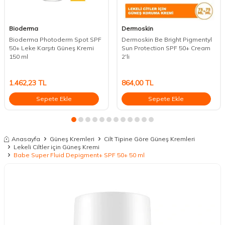
Bioderma
Dermoskin
Bioderma Photoderm Spot SPF
Dermoskin Be Bright Pigmentyl
50+ Leke Karşıtı Güneş Kremi
Sun Protection SPF 50+ Cream
150 ml
2'li
1.462,23
TL
864,00
TL
Sepete Ekle
Sepete Ekle
Anasayfa
Güneş Kremleri
Cilt Tipine Göre Güneş Kremleri
Lekeli Ciltler için Güneş Kremi
Babe Super Fluid Depigment+ SPF 50+ 50 ml