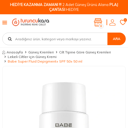
HEDİYE KAZANMA ZAMANI !!!
2 Adet Güneş Ürünü Alana
PLAJ
ÇANTASI
HEDİYE
0
0
ARA
Anasayfa
Güneş Kremleri
Cilt Tipine Göre Güneş Kremleri
Lekeli Ciltler için Güneş Kremi
Babe Super Fluid Depigment+ SPF 50+ 50 ml