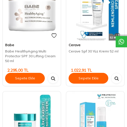
DESTEK
Babe
Cerave
Babe HealthyAging Multi
Cerave Spf 30 Yüz Kremi 52 ml
Protector SPF 30 Lifting Cream
50 ml
2.295,00
TL
1.022,91
TL
Sepete Ekle
Sepete Ekle