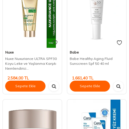
Nuxe
Babe
Nuxe Nuxuriance ULTRA SPF30
Babe Healthy Aging Fluid
Koyu Leke ve Yaşlanma Karşıtı
Sunscreen Spf 50 40 ml
Nemlendirici...
2.584,00
TL
1.661,40
TL
Sepete Ekle
Sepete Ekle