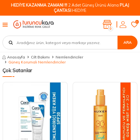
HEDİYE KAZANMA ZAMANI !!!
2 Adet Güneş Ürünü Alana
PLAJ
ÇANTASI
HEDİYE
0
0
ARA
Anasayfa
Cilt Bakımı
Nemlendiriciler
Güneş Korumalı Nemlendiriciler
Çok Satanlar