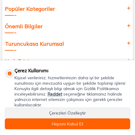
Popüler Kategoriler
Önemli Bilgiler
Turuncukasa Kurumsal
Hızlı Erişim
Çerez Kullanımı
Kişisel verileriniz, hizmetlerimizin daha iyi bir şekilde
Uygulamalarımız
sunulması için mevzuata uygun bir şekilde toplanıp işlenir.
Konuyla ilgili detaylı bilgi almak için Gizlilik Politikamızı
inceleyebilirsiniz.
Reddet
seçeneğine tıklamanız halinde
Adres & İletişim
yalnızca internet sitemizin çalışması için gerekli çerezler
kullanılacaktır.
Çerezleri Özelleştir
Hepsini Kabul Et