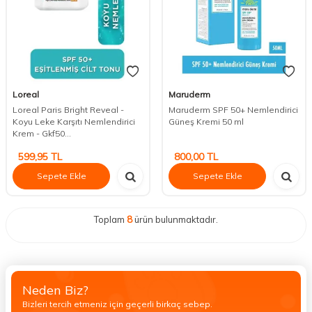
Loreal
Maruderm
Loreal Paris Bright Reveal -
Maruderm SPF 50+ Nemlendirici
Koyu Leke Karşıtı Nemlendirici
Güneş Kremi 50 ml
Krem - Gkf50...
599,95
TL
800,00
TL
Sepete Ekle
Sepete Ekle
Toplam
8
ürün bulunmaktadır.
Neden Biz?
Bizleri tercih etmeniz için geçerli birkaç sebep.