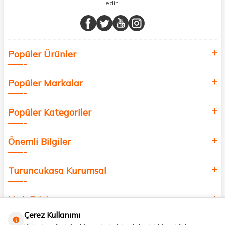
edin.
Müşteri memnuniyetini ön planda tutarak, en kaliteli markaları sizlerle
buluşturuyor ve online alışveriş deneyiminizi en iyi hale getiriyoruz.
Sağlık, güzellik ve iyi yaşam için aradığınız her şey burada!
Siz de kendinizi yenilemek, sağlığınızı desteklemek ve güzelliğinize
Popüler Ürünler
değer katmak için bize katılın!
Popüler Markalar
Popüler Kategoriler
Önemli Bilgiler
Turuncukasa Kurumsal
Hızlı Erişim
Çerez Kullanımı