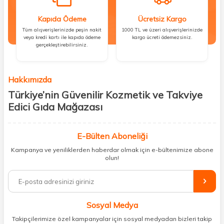
Kapıda Ödeme
Ücretsiz Kargo
Tüm alışverişlerinizde peşin nakit
1000 TL ve üzeri alışverişlerinizde
veya kredi kartı ile kapıda ödeme
kargo ücreti ödemezsiniz.
gerçekleştirebilirsiniz.
Hakkımızda
Türkiye’nin Güvenilir Kozmetik ve Takviye
Edici Gıda Mağazası
Güzellik, sağlık ve iyi hissetmek herkesin hakkı! Biz de bu vizyonla, hem
kişisel bakım hem de takviye edici gıda ürünlerini sizlerle
E-Bülten Aboneliği
buluşturuyoruz. Artık mağaza mağaza dolaşmanıza gerek yok;
Kampanya ve yeniliklerden haberdar olmak için e-bültenimize abone
ihtiyacınız olan her şeyi tek bir çatı altında topluyor ve kapınıza kadar
olun!
güvenle ulaştırıyoruz.
%100 orijinal kozmetik ve sağlık ürünleriyle güzelliğinizi tamamlayabilir,
vücudunuzu desteklemek için güvenilir takviye edici gıdalara
ulaşabilirsiniz. Cilt bakımından saç bakımına, makyajdan vitamin ve
Sosyal Medya
minerallere kadar binlerce ürünü uygun fiyat ve hızlı kargo avantajıyla
sunuyoruz.
Takipçilerimize özel kampanyalar için sosyal medyadan bizleri takip