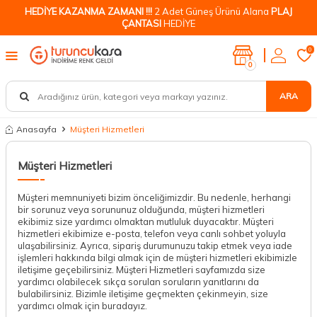
HEDİYE KAZANMA ZAMANI !!!
2 Adet Güneş Ürünü Alana
PLAJ
ÇANTASI
HEDİYE
0
0
ARA
Anasayfa
Müşteri Hizmetleri
Müşteri Hizmetleri
Müşteri memnuniyeti bizim önceliğimizdir. Bu nedenle, herhangi
bir sorunuz veya sorununuz olduğunda, müşteri hizmetleri
ekibimiz size yardımcı olmaktan mutluluk duyacaktır. Müşteri
hizmetleri ekibimize e-posta, telefon veya canlı sohbet yoluyla
ulaşabilirsiniz. Ayrıca, sipariş durumunuzu takip etmek veya iade
işlemleri hakkında bilgi almak için de müşteri hizmetleri ekibimizle
iletişime geçebilirsiniz. Müşteri Hizmetleri sayfamızda size
yardımcı olabilecek sıkça sorulan soruların yanıtlarını da
bulabilirsiniz. Bizimle iletişime geçmekten çekinmeyin, size
yardımcı olmak için buradayız.