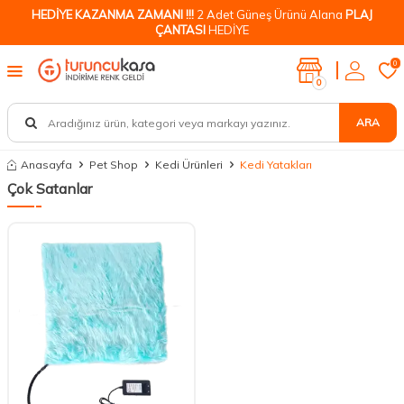
HEDİYE KAZANMA ZAMANI !!!
2 Adet Güneş Ürünü Alana
PLAJ
ÇANTASI
HEDİYE
0
0
ARA
Anasayfa
Pet Shop
Kedi Ürünleri
Kedi Yatakları
Çok Satanlar