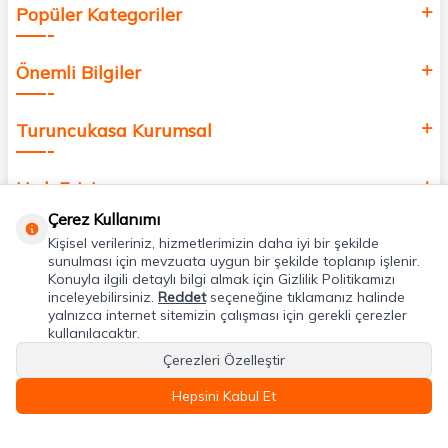
Popüler Kategoriler
Önemli Bilgiler
Turuncukasa Kurumsal
Hızlı Erişim
Çerez Kullanımı
Kişisel verileriniz, hizmetlerimizin daha iyi bir şekilde
Uygulamalarımız
sunulması için mevzuata uygun bir şekilde toplanıp işlenir.
Konuyla ilgili detaylı bilgi almak için Gizlilik Politikamızı
inceleyebilirsiniz.
Reddet
seçeneğine tıklamanız halinde
Adres & İletişim
yalnızca internet sitemizin çalışması için gerekli çerezler
kullanılacaktır.
Çerezleri Özelleştir
Hepsini Kabul Et