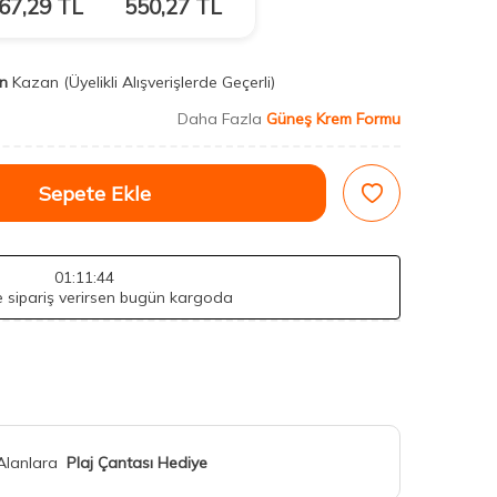
67,29
TL
550,27
TL
n
Kazan
(Üyelikli Alışverişlerde Geçerli)
Daha Fazla
Güneş Krem Formu
Sepete Ekle
01
:11
:43
de sipariş verirsen bugün kargoda
 Alanlara
Plaj Çantası Hediye