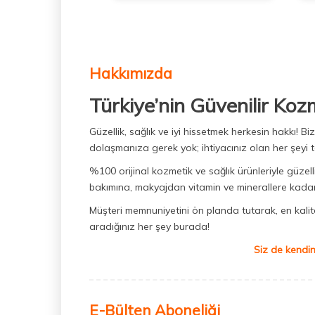
Hakkımızda
Türkiye’nin Güvenilir Koz
Güzellik, sağlık ve iyi hissetmek herkesin hakkı! 
dolaşmanıza gerek yok; ihtiyacınız olan her şeyi t
%100 orijinal kozmetik ve sağlık ürünleriyle güzell
bakımına, makyajdan vitamin ve minerallere kadar 
Müşteri memnuniyetini ön planda tutarak, en kaliteli
aradığınız her şey burada!
Siz de kendin
E-Bülten Aboneliği