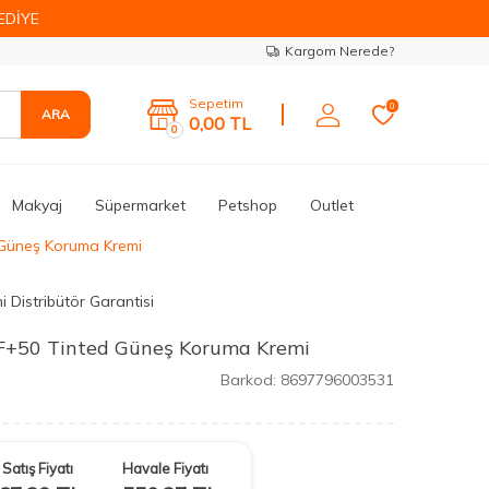
EDİYE
Kargom Nerede?
Sepetim
0
ARA
0,00
TL
0
Makyaj
Süpermarket
Petshop
Outlet
 Güneş Koruma Kremi
i Distribütör Garantisi
F+50 Tinted Güneş Koruma Kremi
Barkod:
8697796003531
Satış Fiyatı
Havale Fiyatı