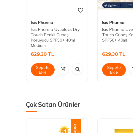
Isis Pharma
Isis Pharma
ir
Isis Pharma Uveblock Dry
Isis Pharma Uve
 Cream
Touch Renkli Güneş
Touch Güneş K
Koruyucu SPF50+ 40ml
SPF50+ 40ml
Medium
629,30
TL
629,30
TL
Sepete
Sepete
Ekle
Ekle
Çok Satan Ürünler