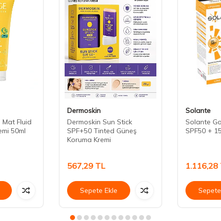
Dermoskin
Solante
 Mat Fluid
Dermoskin Sun Stick
Solante Go
emi 50ml
SPF+50 Tinted Güneş
SPF50 + 1
Koruma Kremi
567,29
TL
1.116,28
Sepete Ekle
Sepete