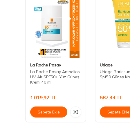
La Roche Posay
Uriage
PF 15
La Roche Posay Anthelios
Uriage Bariesun
UV Air SPF50+ Yüz Güneş
Spf50 Güneş Kr
Kremi 40 ml
1.019,92
TL
587,44
TL
Sepete Ekle
Sepete Ekle