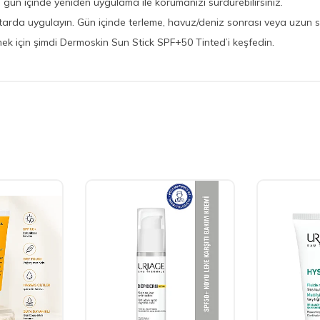
ün içinde yeniden uygulama ile korumanızı sürdürebilirsiniz.
arda uygulayın. Gün içinde terleme, havuz/deniz sonrası veya uzun s
mek için şimdi Dermoskin Sun Stick SPF+50 Tinted’i keşfedin.