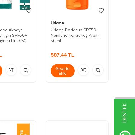
Uriage
Uriag
seac Akneye
Uriage Bariesun SPF50+
Uriag
tler İçin SPF50+
Nemlendirici Güneş Kremi
Cream
yucu Fluid 50
50 ml
L
587,44
TL
734,
Sepete
Sep
Ekle
Ek
DESTEK