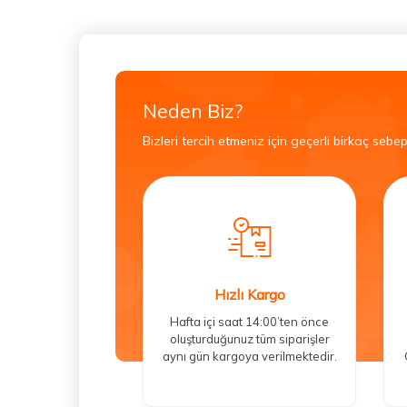
Neden Biz?
Bizleri tercih etmeniz için geçerli birkaç sebep
Hızlı Kargo
Hafta içi saat 14:00’ten önce
oluşturduğunuz tüm siparişler
aynı gün kargoya verilmektedir.