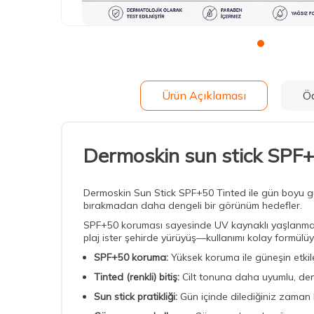
Ürün Açıklaması
Ö
Dermoskin sun stick SPF+
Dermoskin Sun Stick SPF+50 Tinted ile gün boyu güve
bırakmadan daha dengeli bir görünüm hedefler.
SPF+50 koruması sayesinde UV kaynaklı yaşlanma be
plaj ister şehirde yürüyüş—kullanımı kolay formü
SPF+50 koruma:
Yüksek koruma ile güneşin etkil
Tinted (renkli) bitiş:
Cilt tonuna daha uyumlu, den
Sun stick pratikliği:
Gün içinde dilediğiniz zaman k