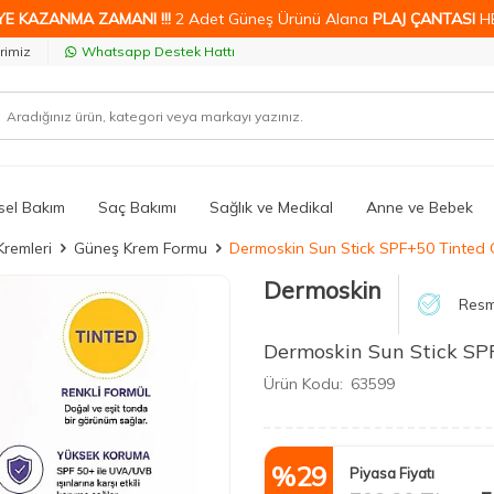
YE KAZANMA ZAMANI !!!
2 Adet Güneş Ürünü Alana
PLAJ ÇANTASI
H
rimiz
Whatsapp Destek Hattı
isel Bakım
Saç Bakımı
Sağlık ve Medikal
Anne ve Bebek
Kremleri
Güneş Krem Formu
Dermoskin Sun Stick SPF+50 Tinted
Dermoskin
Resm
Dermoskin Sun Stick SP
Ürün Kodu:
63599
%
29
Piyasa Fiyatı