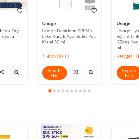
Uriage
Uriage
block Dry
Uriage Depiderm SPF50+
Uriage Hy
oruyucu
Leke Karşıtı Aydınlatıcı Yüz
Eğilimli Cil
Kremi 30 ml
Güneş Koru
ml
1.400,00
TL
792,81
T
Sepete
Sepete
Ekle
Ekle