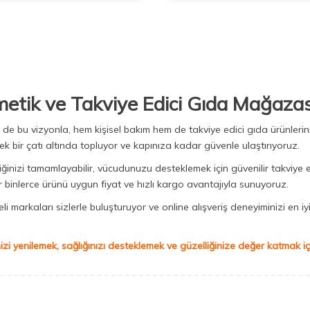
metik ve Takviye Edici Gıda Mağazas
Biz de bu vizyonla, hem kişisel bakım hem de takviye edici gıda ürünler
ek bir çatı altında topluyor ve kapınıza kadar güvenle ulaştırıyoruz.
iğinizi tamamlayabilir, vücudunuzu desteklemek için güvenilir takviye e
binlerce ürünü uygun fiyat ve hızlı kargo avantajıyla sunuyoruz.
 markaları sizlerle buluşturuyor ve online alışveriş deneyiminizi en iyi 
izi yenilemek, sağlığınızı desteklemek ve güzelliğinize değer katmak için