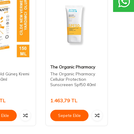
The Organic Pharmacy
Babe
ld Güneş Kremi
The Organic Pharmacy
Babe 
50ml
Cellular Protection
Depig
Sunscreeen Spf50 40ml
TL
1.463,79
TL
1.30
 Ekle
Sepete Ekle
Se