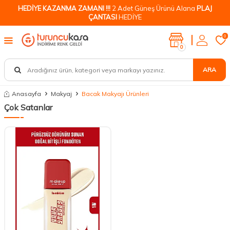
HEDİYE KAZANMA ZAMANI !!!
2 Adet Güneş Ürünü Alana
PLAJ
ÇANTASI
HEDİYE
0
0
ARA
Anasayfa
Makyaj
Bacak Makyajı Ürünleri
Çok Satanlar