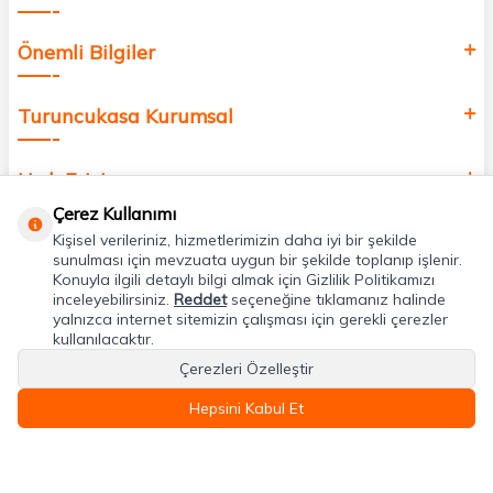
Önemli Bilgiler
Turuncukasa Kurumsal
Hızlı Erişim
Çerez Kullanımı
Kişisel verileriniz, hizmetlerimizin daha iyi bir şekilde
Uygulamalarımız
sunulması için mevzuata uygun bir şekilde toplanıp işlenir.
Konuyla ilgili detaylı bilgi almak için Gizlilik Politikamızı
inceleyebilirsiniz.
Reddet
seçeneğine tıklamanız halinde
Adres & İletişim
yalnızca internet sitemizin çalışması için gerekli çerezler
kullanılacaktır.
Çerezleri Özelleştir
Hepsini Kabul Et
T
-Soft
E-Ticaret
Sistemleriyle Hazırlanmıştır.