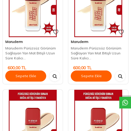
Maruderm
Maruderm
Maruderm Pürüzsüz Görünüm
Maruderm Pürüzsüz Görünüm
Sağlayan Yarı Mat Bitişli Uzun
Sağlayan Yarı Mat Bitişli Uzun
Süre Kalıcı...
Süre Kalıcı...
600,00
TL
600,00
TL
Sepete Ekle
Sepete Ekle
DESTEK