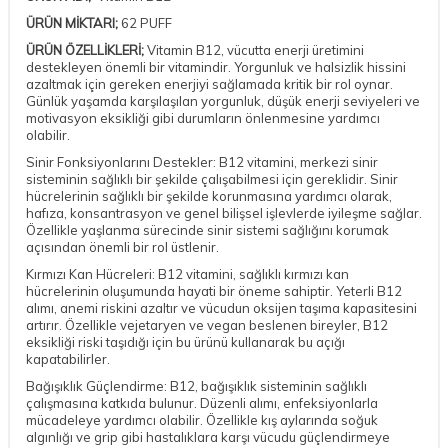
ÜRÜN MİKTARI;
62 PUFF
ÜRÜN ÖZELLİKLERİ;
Vitamin B12, vücutta enerji üretimini
destekleyen önemli bir vitamindir. Yorgunluk ve halsizlik hissini
azaltmak için gereken enerjiyi sağlamada kritik bir rol oynar.
Günlük yaşamda karşılaşılan yorgunluk, düşük enerji seviyeleri ve
motivasyon eksikliği gibi durumların önlenmesine yardımcı
olabilir.
Sinir Fonksiyonlarını Destekler: B12 vitamini, merkezi sinir
sisteminin sağlıklı bir şekilde çalışabilmesi için gereklidir. Sinir
hücrelerinin sağlıklı bir şekilde korunmasına yardımcı olarak,
hafıza, konsantrasyon ve genel bilişsel işlevlerde iyileşme sağlar.
Özellikle yaşlanma sürecinde sinir sistemi sağlığını korumak
açısından önemli bir rol üstlenir.
Kırmızı Kan Hücreleri: B12 vitamini, sağlıklı kırmızı kan
hücrelerinin oluşumunda hayati bir öneme sahiptir. Yeterli B12
alımı, anemi riskini azaltır ve vücudun oksijen taşıma kapasitesini
artırır. Özellikle vejetaryen ve vegan beslenen bireyler, B12
eksikliği riski taşıdığı için bu ürünü kullanarak bu açığı
kapatabilirler.
Bağışıklık Güçlendirme: B12, bağışıklık sisteminin sağlıklı
çalışmasına katkıda bulunur. Düzenli alımı, enfeksiyonlarla
mücadeleye yardımcı olabilir. Özellikle kış aylarında soğuk
algınlığı ve grip gibi hastalıklara karşı vücudu güçlendirmeye