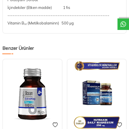
DESTEK
İçindekiler (Etken madde)
1 fıs
-----------------------------------------------------------
Vitamin B₁₂ (Metilkobalaminn)
500 µg
Benzer Ürünler