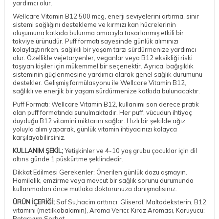
yardımcı olur.
Wellcare Vitamin B12 500 mcg, enerji seviyelerini artırma, sinir
sistemi sağlığını destekleme ve kırmızı kan hücrelerinin
oluşumuna katkıda bulunma amacıyla tasarlanmış etkili bir
takviye ürünüdür. Puff formatı sayesinde günlük alımınızı
kolaylaştırırken, sağlıklı bir yaşam tarzı sürdürmenize yardımcı
olur. Özellikle vejetaryenler, veganlar veya B12 eksikliği riski
taşıyan kişiler için mükemmel bir seçenektir. Ayrıca, bağışıklık
sisteminin güçlenmesine yardımcı olarak genel sağlık durumunu
destekler. Gelişmiş formülasyonu ile Wellcare Vitamin B12,
sağlıklı ve enerjik bir yaşam sürdürmenize katkıda bulunacaktır.
Puff Formatı: Wellcare Vitamin B12, kullanımı son derece pratik
olan puff formatında sunulmaktadır. Her puff, vücudun ihtiyaç
duyduğu B12 vitamini miktarını sağlar. Hızlı bir şekilde ağız
yoluyla alım yaparak, günlük vitamin ihtiyacınızı kolayca
karşılayabilirsiniz.
KULLANIM ŞEKİL;
Yetişkinler ve 4-10 yaş grubu çocuklar için dil
altıns günde 1 püskürtme şeklindedir.
Dikkat Edilmesi Gerekenler: Önerilen günlük dozu aşmayın.
Hamilelik, emzirme veya mevcut bir sağlık sorunu durumunda
kullanmadan önce mutlaka doktorunuza danışmalısınız.
ÜRÜN İÇERİĞİ;
Saf Su,hacim arttırıcı: Gliserol, Maltodeksterin, B12
vitamini (metilkobalamin), Aroma Verici: Kiraz Aroması, Koruyucu:
Potasyum Sorbat