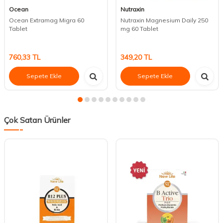
Ocean
Nutraxin
Ocean Extramag Migra 60
Nutraxin Magnesium Daily 250
Tablet
mg 60 Tablet
760,33
TL
349,20
TL
Sepete Ekle
Sepete Ekle
Çok Satan Ürünler