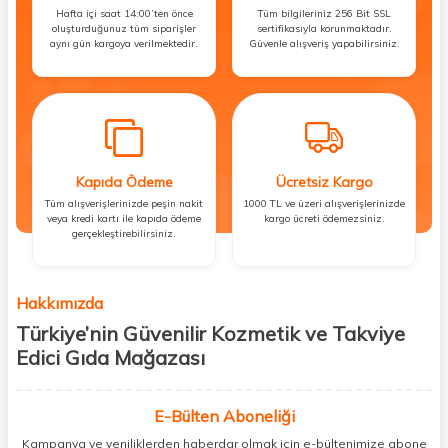
Hafta içi saat 14:00’ten önce
Tüm bilgileriniz 256 Bit SSL
oluşturduğunuz tüm siparişler
sertifikasıyla korunmaktadır.
aynı gün kargoya verilmektedir.
Güvenle alışveriş yapabilirsiniz.
Kapıda Ödeme
Ücretsiz Kargo
Tüm alışverişlerinizde peşin nakit
1000 TL ve üzeri alışverişlerinizde
veya kredi kartı ile kapıda ödeme
kargo ücreti ödemezsiniz.
gerçekleştirebilirsiniz.
Hakkımızda
Türkiye’nin Güvenilir Kozmetik ve Takviye
Edici Gıda Mağazası
Güzellik, sağlık ve iyi hissetmek herkesin hakkı! Biz de bu vizyonla, hem
kişisel bakım hem de takviye edici gıda ürünlerini sizlerle
E-Bülten Aboneliği
buluşturuyoruz. Artık mağaza mağaza dolaşmanıza gerek yok;
Kampanya ve yeniliklerden haberdar olmak için e-bültenimize abone