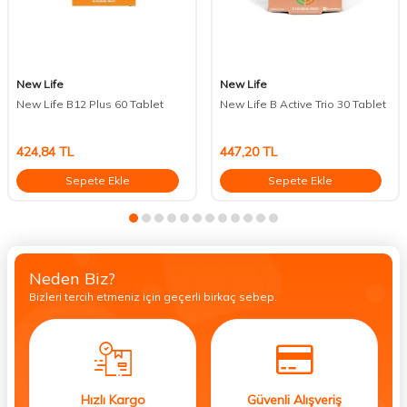
New Life
New Life
New Life B12 Plus 60 Tablet
New Life B Active Trio 30 Tablet
424,84
TL
447,20
TL
Sepete Ekle
Sepete Ekle
Neden Biz?
Bizleri tercih etmeniz için geçerli birkaç sebep.
Hızlı Kargo
Güvenli Alışveriş