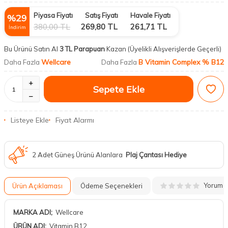
Piyasa Fiyatı
Satış Fiyatı
Havale Fiyatı
%
29
380,00
TL
269,80
TL
261,71
TL
İndirim
Bu Ürünü Satın Al
3 TL Parapuan
Kazan
(Üyelikli Alışverişlerde Geçerli)
Wellcare
B Vitamin Complex % B12
Daha Fazla
Daha Fazla
Sepete Ekle
Listeye Ekle
Fiyat Alarmı
2 Adet Güneş Ürünü Alanlara
Plaj Çantası Hediye
Yorum
Ürün Açıklaması
Ödeme Seçenekleri
MARKA ADI;
Wellcare
ÜRÜN ADI;
Vitamin B12