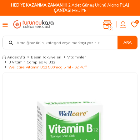
HEDİYE KAZANMA ZAMANI !!!
2 Adet Güneş Ürünü Alana
PLAJ
ÇANTASI
HEDİYE
0
0
ARA
Anasayfa
Besin Takviyeleri
Vitaminler
B Vitamin Complex % B12
Wellcare Vitamin B12 500mcg 5 ml - 62 Puff