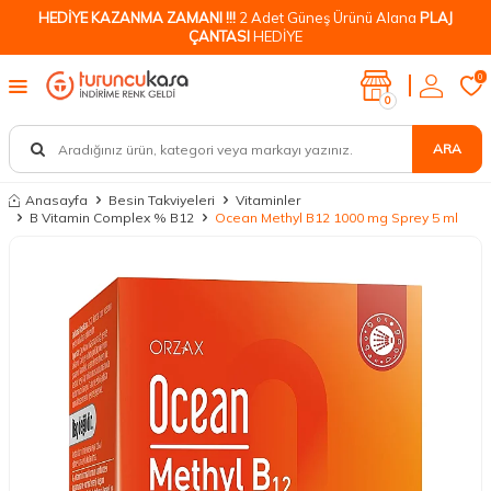
HEDİYE KAZANMA ZAMANI !!!
2 Adet Güneş Ürünü Alana
PLAJ
ÇANTASI
HEDİYE
0
0
ARA
Anasayfa
Besin Takviyeleri
Vitaminler
B Vitamin Complex % B12
Ocean Methyl B12 1000 mg Sprey 5 ml