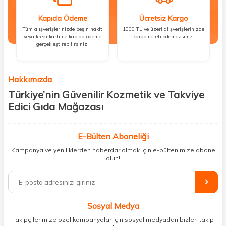
Kapıda Ödeme
Ücretsiz Kargo
Tüm alışverişlerinizde peşin nakit
1000 TL ve üzeri alışverişlerinizde
veya kredi kartı ile kapıda ödeme
kargo ücreti ödemezsiniz.
gerçekleştirebilirsiniz.
Hakkımızda
Türkiye’nin Güvenilir Kozmetik ve Takviye
Edici Gıda Mağazası
Güzellik, sağlık ve iyi hissetmek herkesin hakkı! Biz de bu vizyonla, hem
kişisel bakım hem de takviye edici gıda ürünlerini sizlerle
E-Bülten Aboneliği
buluşturuyoruz. Artık mağaza mağaza dolaşmanıza gerek yok;
Kampanya ve yeniliklerden haberdar olmak için e-bültenimize abone
ihtiyacınız olan her şeyi tek bir çatı altında topluyor ve kapınıza kadar
olun!
güvenle ulaştırıyoruz.
%100 orijinal kozmetik ve sağlık ürünleriyle güzelliğinizi tamamlayabilir,
vücudunuzu desteklemek için güvenilir takviye edici gıdalara
ulaşabilirsiniz. Cilt bakımından saç bakımına, makyajdan vitamin ve
Sosyal Medya
minerallere kadar binlerce ürünü uygun fiyat ve hızlı kargo avantajıyla
sunuyoruz.
Takipçilerimize özel kampanyalar için sosyal medyadan bizleri takip