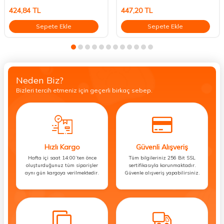
424,84
TL
447,20
TL
Sepete Ekle
Sepete Ekle
Neden Biz?
Bizleri tercih etmeniz için geçerli birkaç sebep.
Hızlı Kargo
Güvenli Alışveriş
Hafta içi saat 14:00’ten önce
Tüm bilgileriniz 256 Bit SSL
oluşturduğunuz tüm siparişler
sertifikasıyla korunmaktadır.
aynı gün kargoya verilmektedir.
Güvenle alışveriş yapabilirsiniz.