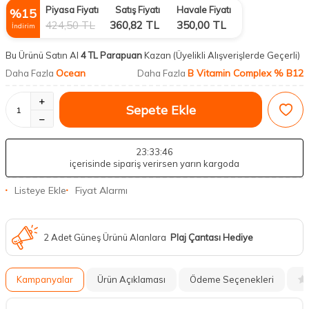
Piyasa Fiyatı
Satış Fiyatı
Havale Fiyatı
%
15
424,50
TL
360,82
TL
350,00
TL
İndirim
Bu Ürünü Satın Al
4 TL Parapuan
Kazan
(Üyelikli Alışverişlerde Geçerli)
Ocean
B Vitamin Complex % B12
Daha Fazla
Daha Fazla
Sepete Ekle
23
:33
:45
içerisinde sipariş verirsen yarın kargoda
Listeye Ekle
Fiyat Alarmı
2 Adet Güneş Ürünü Alanlara
Plaj Çantası Hediye
Kampanyalar
Ürün Açıklaması
Ödeme Seçenekleri