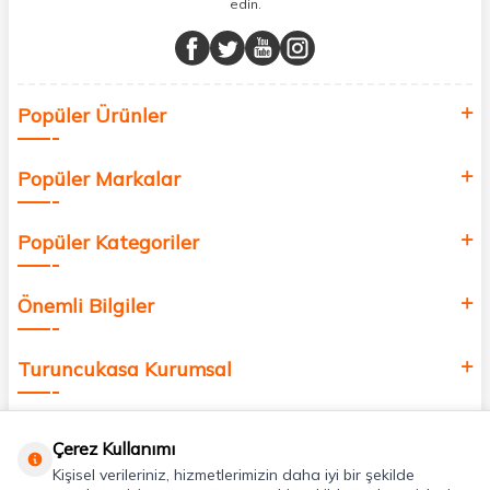
edin.
Müşteri memnuniyetini ön planda tutarak, en kaliteli markaları sizlerle
buluşturuyor ve online alışveriş deneyiminizi en iyi hale getiriyoruz.
Sağlık, güzellik ve iyi yaşam için aradığınız her şey burada!
Siz de kendinizi yenilemek, sağlığınızı desteklemek ve güzelliğinize
Popüler Ürünler
değer katmak için bize katılın!
Popüler Markalar
Popüler Kategoriler
Önemli Bilgiler
Turuncukasa Kurumsal
Hızlı Erişim
Çerez Kullanımı
Kişisel verileriniz, hizmetlerimizin daha iyi bir şekilde