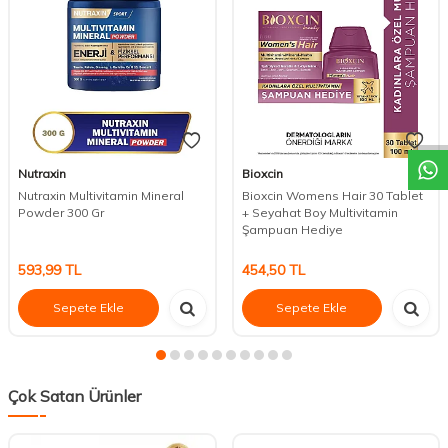
DESTEK
Nutraxin
Bioxcin
Nutraxin Multivitamin Mineral
Bioxcin Womens Hair 30 Tablet
Powder 300 Gr
+ Seyahat Boy Multivitamin
Şampuan Hediye
593,99
TL
454,50
TL
Sepete Ekle
Sepete Ekle
Çok Satan Ürünler