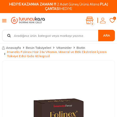
HEDİYE KAZANMA ZAMANI !!!
2 Adet Güneş Ürünü Alana
PLAJ
ÇANTASI
HEDİYE
0
0
ARA
Anasayfa
Besin Takviyeleri
Vitaminler
Biotin
Imuneks Folinex Hair 24x Vitamin, Mineral ve Bitki Ekstreleri İçeren
Takviye Edici Gıda 60 kapsül