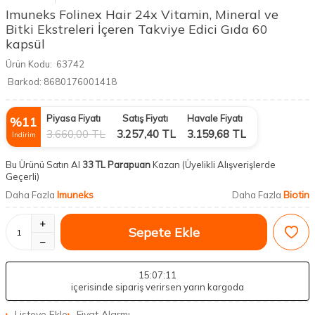
Imuneks Folinex Hair 24x Vitamin, Mineral ve
Bitki Ekstreleri İçeren Takviye Edici Gıda 60
kapsül
Ürün Kodu:
63742
Barkod:
8680176001418
Piyasa Fiyatı
Satış Fiyatı
Havale Fiyatı
%
11
3.660,00
TL
3.257,40
TL
3.159,68
TL
İndirim
Bu Ürünü Satın Al
33 TL Parapuan
Kazan
(Üyelikli Alışverişlerde
Geçerli)
Imuneks
Biotin
Daha Fazla
Daha Fazla
Sepete Ekle
15
:07
:11
içerisinde sipariş verirsen yarın kargoda
Listeye Ekle
Fiyat Alarmı