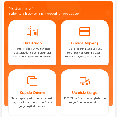
Neden Biz?
Bizleri tercih etmeniz için geçerli birkaç sebep.
Hızlı Kargo
Güvenli Alışveriş
Hafta içi saat 14:00’ten önce
Tüm bilgileriniz 256 Bit SSL
oluşturduğunuz tüm siparişler
sertifikasıyla korunmaktadır.
aynı gün kargoya verilmektedir.
Güvenle alışveriş yapabilirsiniz.
Kapıda Ödeme
Ücretsiz Kargo
Tüm alışverişlerinizde peşin nakit
1000 TL ve üzeri alışverişlerinizde
veya kredi kartı ile kapıda ödeme
kargo ücreti ödemezsiniz.
gerçekleştirebilirsiniz.