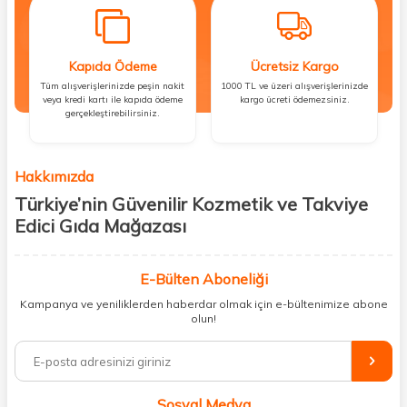
Kapıda Ödeme
Ücretsiz Kargo
Tüm alışverişlerinizde peşin nakit
1000 TL ve üzeri alışverişlerinizde
veya kredi kartı ile kapıda ödeme
kargo ücreti ödemezsiniz.
gerçekleştirebilirsiniz.
Hakkımızda
Türkiye’nin Güvenilir Kozmetik ve Takviye
Edici Gıda Mağazası
Güzellik, sağlık ve iyi hissetmek herkesin hakkı! Biz de bu vizyonla, hem
kişisel bakım hem de takviye edici gıda ürünlerini sizlerle
E-Bülten Aboneliği
buluşturuyoruz. Artık mağaza mağaza dolaşmanıza gerek yok;
Kampanya ve yeniliklerden haberdar olmak için e-bültenimize abone
ihtiyacınız olan her şeyi tek bir çatı altında topluyor ve kapınıza kadar
olun!
güvenle ulaştırıyoruz.
%100 orijinal kozmetik ve sağlık ürünleriyle güzelliğinizi tamamlayabilir,
vücudunuzu desteklemek için güvenilir takviye edici gıdalara
ulaşabilirsiniz. Cilt bakımından saç bakımına, makyajdan vitamin ve
Sosyal Medya