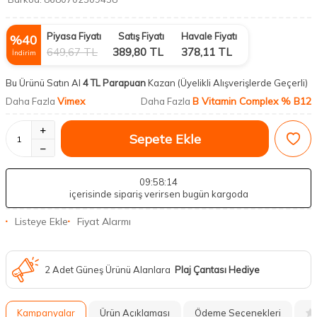
Piyasa Fiyatı
Satış Fiyatı
Havale Fiyatı
%
40
649,67
TL
389,80
TL
378,11
TL
İndirim
Bu Ürünü Satın Al
4 TL Parapuan
Kazan
(Üyelikli Alışverişlerde Geçerli)
Vimex
B Vitamin Complex % B12
Daha Fazla
Daha Fazla
Sepete Ekle
09
:58
:13
içerisinde sipariş verirsen bugün kargoda
Listeye Ekle
Fiyat Alarmı
2 Adet Güneş Ürünü Alanlara
Plaj Çantası Hediye
Kampanyalar
Ürün Açıklaması
Ödeme Seçenekleri