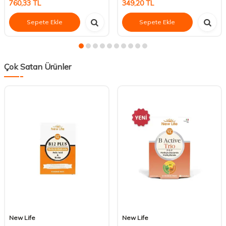
760,33
TL
349,20
TL
Sepete Ekle
Sepete Ekle
Çok Satan Ürünler
New Life
New Life