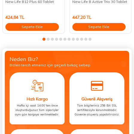
New Life B12 Plus 60 Tablet
New Life B Active Trio 30 Tablet
424,84
TL
447,20
TL
Sepete Ekle
Sepete Ekle
Neden Biz?
Bizleri tercih etmeniz için geçerli birkaç sebep.
Hızlı Kargo
Güvenli Alışveriş
Hafta içi saat 14:00’ten önce
Tüm bilgileriniz 256 Bit SSL
oluşturduğunuz tüm siparişler
sertifikasıyla korunmaktadır.
aynı gün kargoya verilmektedir.
Güvenle alışveriş yapabilirsiniz.