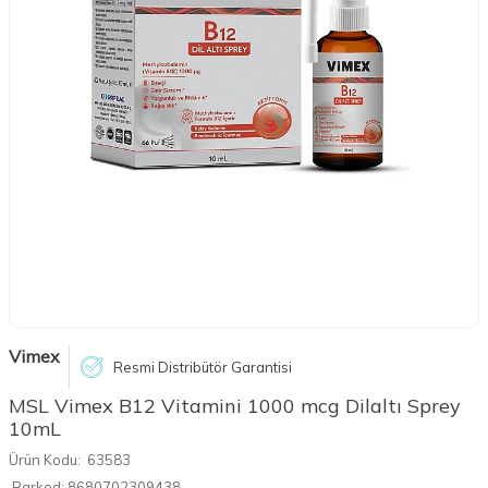
Vimex
Resmi Distribütör Garantisi
MSL Vimex B12 Vitamini 1000 mcg Dilaltı Sprey
10mL
Ürün Kodu:
63583
Barkod:
8680702309438