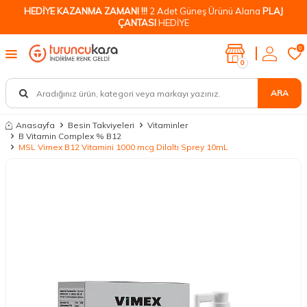
HEDİYE KAZANMA ZAMANI !!!
2 Adet Güneş Ürünü Alana
PLAJ
ÇANTASI
HEDİYE
0
0
ARA
Anasayfa
Besin Takviyeleri
Vitaminler
B Vitamin Complex % B12
MSL Vimex B12 Vitamini 1000 mcg Dilaltı Sprey 10mL