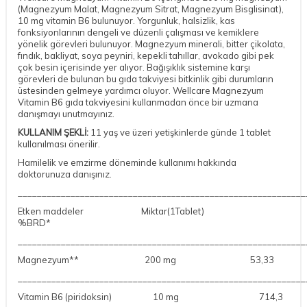
(Magnezyum Malat, Magnezyum Sitrat, Magnezyum Bisglisinat),
10 mg vitamin B6 bulunuyor. Yorgunluk, halsizlik, kas
fonksiyonlarının dengeli ve düzenli çalışması ve kemiklere
yönelik görevleri bulunuyor. Magnezyum minerali, bitter çikolata,
fındık, bakliyat, soya peyniri, kepekli tahıllar, avokado gibi pek
çok besin içerisinde yer alıyor. Bağışıklık sistemine karşı
görevleri de bulunan bu gıda takviyesi bitkinlik gibi durumların
üstesinden gelmeye yardımcı oluyor. Wellcare Magnezyum
Vitamin B6 gıda takviyesini kullanmadan önce bir uzmana
danışmayı unutmayınız.
KULLANIM ŞEKLİ:
11 yaş ve üzeri yetişkinlerde günde 1 tablet
kullanılması önerilir.
Hamilelik ve emzirme döneminde kullanımı hakkında
doktorunuza danışınız.
____________________________________________________________
Etken maddeler Miktar(1Tablet)
%BRD*
____________________________________________________________
Magnezyum** 200 mg 53,33
____________________________________________________________
Vitamin B6 (piridoksin) 10 mg 714,3