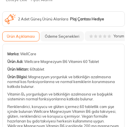
2 Adet Güneş Ürünü Alanlara
Plaj Çantası Hediye
Yorum
Ürün Açıklaması
Ödeme Seçenekleri
Marka:
WellCare
Ürün Adı:
Wellcare Magnezyum B6 Vitamini 60 Tablet
Ürün Miktarı:
60tablet
Ürün Bilgisi:
Magnezyum yorgunluk ve bitkinliğin azalmasına
normal kas fonksiyonlarına ve normal kemiklerin korunmasına
katkıda bulunur.
Vitamin B₆ yorgunluğun ve bitkinliğin azalmasına ve bağışıklık
sisteminin normal fonksiyonlarına katkıda bulunur.
Renklendirici, koruyucu ve glüten içermez.60 tabletlik cam şişe
içinde bulunan Wellcare Magnezyum Vitamin B6 gıda takviyesi,
glüten, renklendirici ve koruyucu içermiyor. Vegan formülle
hazırlanan bu gıda takviyesi herkesin kullanımına uygun.
Wellcare Magnezyum Vitamin B6 içeriğinde 200 mg magnezyum