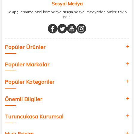
Sosyal Medya
minerallere kadar binlerce ürünü uygun fiyat ve hızlı kargo avantajıyla
sunuyoruz.
Takipçilerimize özel kampanyalar için sosyal medyadan bizleri takip
edin.
Müşteri memnuniyetini ön planda tutarak, en kaliteli markaları sizlerle
buluşturuyor ve online alışveriş deneyiminizi en iyi hale getiriyoruz.
Sağlık, güzellik ve iyi yaşam için aradığınız her şey burada!
Siz de kendinizi yenilemek, sağlığınızı desteklemek ve güzelliğinize
Popüler Ürünler
değer katmak için bize katılın!
Popüler Markalar
Popüler Kategoriler
Önemli Bilgiler
Turuncukasa Kurumsal
Hızlı Erişim