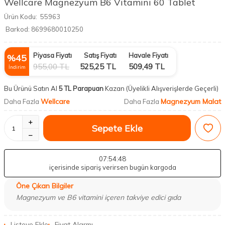
Wellcare Magnezyum B6 Vitamini 60 Tablet
Ürün Kodu:
55963
Barkod:
8699680010250
Piyasa Fiyatı
Satış Fiyatı
Havale Fiyatı
%
45
955,00
TL
525,25
TL
509,49
TL
İndirim
Bu Ürünü Satın Al
5 TL Parapuan
Kazan
(Üyelikli Alışverişlerde Geçerli)
Wellcare
Magnezyum Malat
Daha Fazla
Daha Fazla
Sepete Ekle
07
:54
:47
içerisinde sipariş verirsen bugün kargoda
Öne Çıkan Bilgiler
Magnezyum ve B6 vitamini içeren takviye edici gıda
Listeye Ekle
Fiyat Alarmı