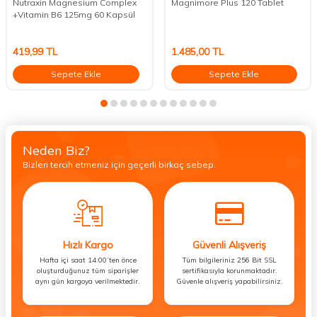
Nutraxin Magnesium Complex
Magnimore Plus 120 Tablet
+Vitamin B6 125mg 60 Kapsül
419,99
TL
1.485,00
TL
Sepete Ekle
Sepete Ekle
Neden Biz?
Bizleri tercih etmeniz için geçerli birkaç sebep.
Hızlı Kargo
Güvenli Alışveriş
Hafta içi saat 14:00’ten önce
Tüm bilgileriniz 256 Bit SSL
oluşturduğunuz tüm siparişler
sertifikasıyla korunmaktadır.
aynı gün kargoya verilmektedir.
Güvenle alışveriş yapabilirsiniz.