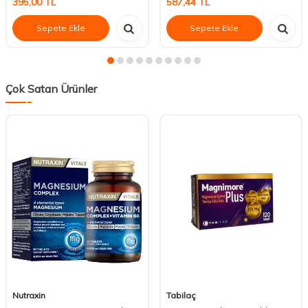
395,00
TL
587,44
TL
Sepete Ekle
Sepete Ekle
Çok Satan Ürünler
Nutraxin
Tabilaç