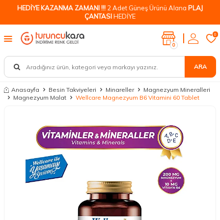
HEDİYE KAZANMA ZAMANI !!!
2 Adet Güneş Ürünü Alana
PLAJ
ÇANTASI
HEDİYE
0
0
ARA
Anasayfa
Besin Takviyeleri
Minareller
Magnezyum Mineralleri
Magnezyum Malat
Wellcare Magnezyum B6 Vitamini 60 Tablet