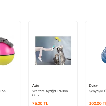
Asia
Daisy
i Top
Welfare Ayağa Takılan
Şenyayla Ü
Olta
75,00
TL
100,00
T