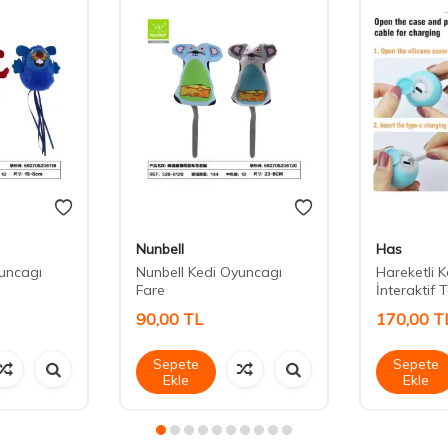
Nunbell
Has
yuncagı
Nunbell Kedi Oyuncagı
Hareketli 
Fare
İnteraktif 
90,00
TL
170,00
T
Sepete
Sepete
Ekle
Ekle