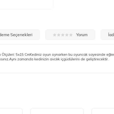
deme Seçenekleri
İad
Yorum
Ölçüleri: 5x15 CmKediniz oyun oynarken bu oyuncak sayesinde eğlenc
aksınız.Aynı zamanda kedinizin avcılık içgüdülerini de geliştirecektir.