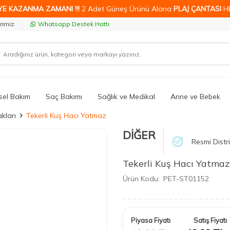
YE KAZANMA ZAMANI !!!
2 Adet Güneş Ürünü Alana
PLAJ ÇANTASI
H
rimiz
Whatsapp Destek Hattı
isel Bakım
Saç Bakımı
Sağlık ve Medikal
Anne ve Bebek
kları
Tekerli Kuş Hacı Yatmaz
DİĞER
Resmi Distr
Tekerli Kuş Hacı Yatmaz
Ürün Kodu:
PET-ST01152
Piyasa Fiyatı
Satış Fiyatı