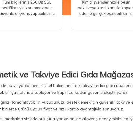
Tüm bilgileriniz 256 Bit SSL
Tüm alışverişlerinizde peşin
sertifikasıyla korunmaktadır.
nakit veya kredi kartı ile kapıd
Güvenle alışveriş yapabilirsiniz.
ödeme gerçekleştirebilirsiniz.
metik ve Takviye Edici Gıda Mağazas
Biz de bu vizyonla, hem kişisel bakım hem de takviye edici gıda ürünler
ek bir çatı altında topluyor ve kapınıza kadar güvenle ulaştırıyoruz.
iğinizi tamamlayabilir, vücudunuzu desteklemek için güvenilir takviye e
binlerce ürünü uygun fiyat ve hızlı kargo avantajıyla sunuyoruz.
 markaları sizlerle buluşturuyor ve online alışveriş deneyiminizi en iyi 