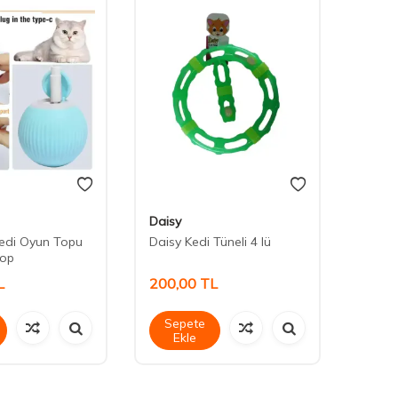
Daisy
Maxi L
Kedi Oyun Topu
Daisy Kedi Tüneli 4 lü
Maxi L
Top
L
200,00
TL
30,0
Sepete
Sep
Ekle
Ek