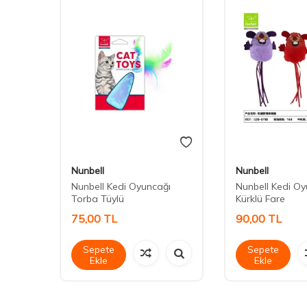
Nunbell
Nunbell
i 20 cm
Nunbell Kedi Oyuncağı
Nunbell Kedi O
Torba Tüylü
Kürklü Fare
75,00
TL
90,00
TL
Sepete
Sepete
Ekle
Ekle