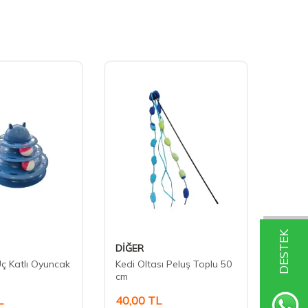
DESTEK
DİĞER
Has
ç Katlı Oyuncak
Kedi Oltası Peluş Toplu 50
Harek
cm
İntera
L
40,00
TL
170,