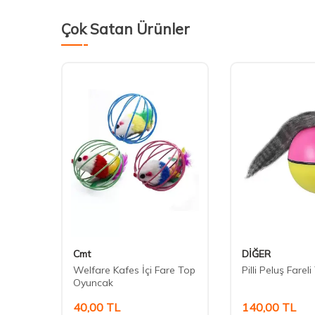
Çok Satan Ürünler
Cmt
DİĞER
i
Welfare Kafes İçi Fare Top
Pilli Peluş Farel
Oyuncak
40,00
TL
140,00
TL