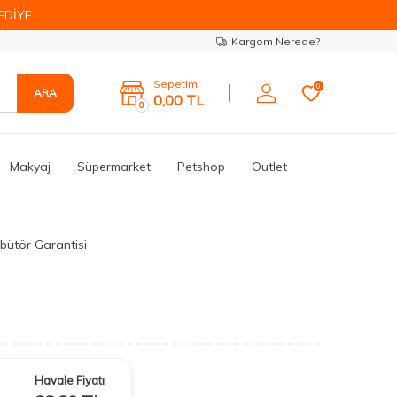
EDİYE
Kargom Nerede?
Sepetim
0
ARA
0,00
TL
0
Makyaj
Süpermarket
Petshop
Outlet
ibütör Garantisi
Havale Fiyatı