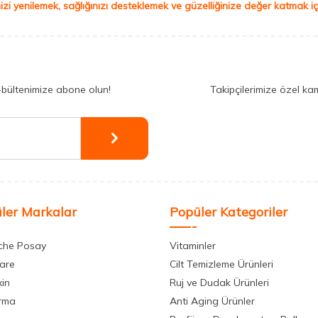
izi yenilemek, sağlığınızı desteklemek ve güzelliğinize değer katmak için
-bültenimize abone olun!
Takipçilerimize özel ka
ler Markalar
Popüler Kategoriler
che Posay
Vitaminler
care
Cilt Temizleme Ürünleri
xin
Ruj ve Dudak Ürünleri
rma
Anti Aging Ürünler