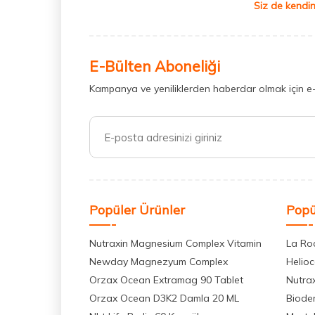
Siz de kendin
E-Bülten Aboneliği
Kampanya ve yeniliklerden haberdar olmak için e
Popüler Ürünler
Popü
Nutraxin Magnesium Complex Vitamin
La Ro
Newday Magnezyum Complex
Helio
Orzax Ocean Extramag 90 Tablet
Nutra
Orzax Ocean D3K2 Damla 20 ML
Biode