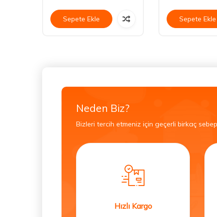
Sepete Ekle
Sepete Ekle
Neden Biz?
Bizleri tercih etmeniz için geçerli birkaç sebep
Hızlı Kargo