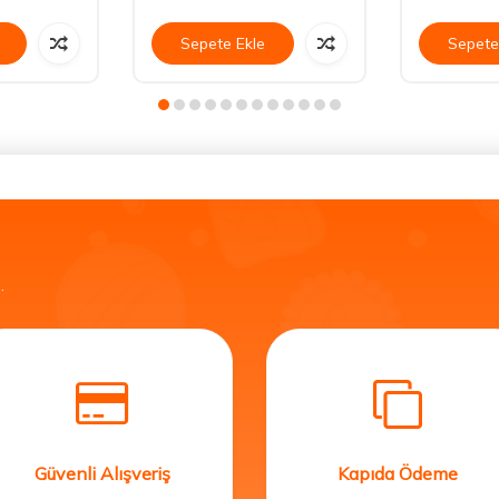
Sepete Ekle
Sepete
.
Güvenli Alışveriş
Kapıda Ödeme