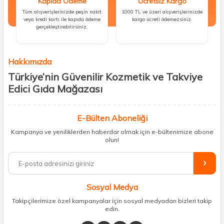
Kapıda Ödeme
Ücretsiz Kargo
Tüm alışverişlerinizde peşin nakit
1000 TL ve üzeri alışverişlerinizde
veya kredi kartı ile kapıda ödeme
kargo ücreti ödemezsiniz.
gerçekleştirebilirsiniz.
Hakkımızda
Türkiye’nin Güvenilir Kozmetik ve Takviye
Edici Gıda Mağazası
Güzellik, sağlık ve iyi hissetmek herkesin hakkı! Biz de bu vizyonla, hem
kişisel bakım hem de takviye edici gıda ürünlerini sizlerle
E-Bülten Aboneliği
buluşturuyoruz. Artık mağaza mağaza dolaşmanıza gerek yok;
Kampanya ve yeniliklerden haberdar olmak için e-bültenimize abone
ihtiyacınız olan her şeyi tek bir çatı altında topluyor ve kapınıza kadar
olun!
güvenle ulaştırıyoruz.
%100 orijinal kozmetik ve sağlık ürünleriyle güzelliğinizi tamamlayabilir,
vücudunuzu desteklemek için güvenilir takviye edici gıdalara
ulaşabilirsiniz. Cilt bakımından saç bakımına, makyajdan vitamin ve
Sosyal Medya
minerallere kadar binlerce ürünü uygun fiyat ve hızlı kargo avantajıyla
sunuyoruz.
Takipçilerimize özel kampanyalar için sosyal medyadan bizleri takip
edin.
Müşteri memnuniyetini ön planda tutarak, en kaliteli markaları sizlerle