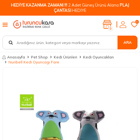
HEDİYE KAZANMA ZAMANI !!!
2 Adet Güneş Ürünü Alana
PLAJ
ÇANTASI
HEDİYE
0
0
ARA
Anasayfa
Pet Shop
Kedi Ürünleri
Kedi Oyuncakları
Nunbell Kedi Oyuncagı Fare