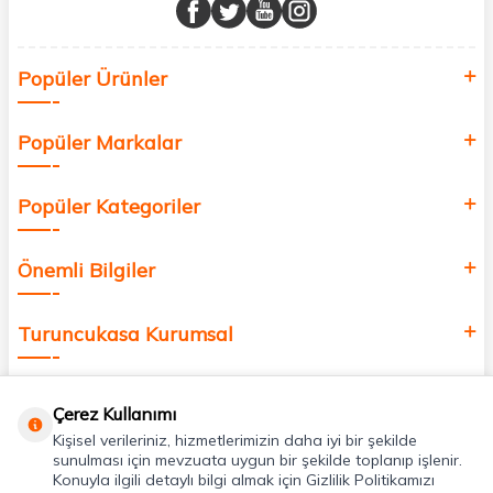
buluşturuyor ve online alışveriş deneyiminizi en iyi hale getiriyoruz.
Sağlık, güzellik ve iyi yaşam için aradığınız her şey burada!
Siz de kendinizi yenilemek, sağlığınızı desteklemek ve güzelliğinize
Popüler Ürünler
değer katmak için bize katılın!
Popüler Markalar
Popüler Kategoriler
Önemli Bilgiler
Turuncukasa Kurumsal
Hızlı Erişim
Çerez Kullanımı
Kişisel verileriniz, hizmetlerimizin daha iyi bir şekilde
Uygulamalarımız
sunulması için mevzuata uygun bir şekilde toplanıp işlenir.
Konuyla ilgili detaylı bilgi almak için Gizlilik Politikamızı