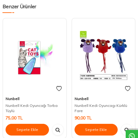
Benzer Ürünler
Nunbell
Nunbell
Nunbell Kedi Oyuncağı Torba
Nunbell Kedi Oyuncagı Kürklü
Tüylü
Fare
DESTEK
75,00
TL
90,00
TL
Sepete Ekle
Sepete Ekle