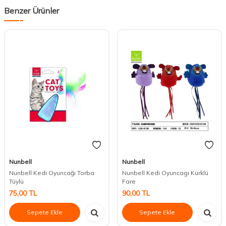
Benzer Ürünler
Nunbell
Nunbell
Nunbell Kedi Oyuncağı Torba
Nunbell Kedi Oyuncagı Kürklü
Tüylü
Fare
75,00
TL
90,00
TL
Sepete Ekle
Sepete Ekle