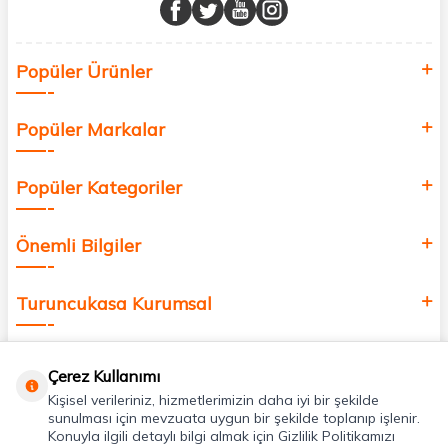
buluşturuyor ve online alışveriş deneyiminizi en iyi hale getiriyoruz.
Sağlık, güzellik ve iyi yaşam için aradığınız her şey burada!
Siz de kendinizi yenilemek, sağlığınızı desteklemek ve güzelliğinize
Popüler Ürünler
değer katmak için bize katılın!
Popüler Markalar
Popüler Kategoriler
Önemli Bilgiler
Turuncukasa Kurumsal
Hızlı Erişim
Çerez Kullanımı
Kişisel verileriniz, hizmetlerimizin daha iyi bir şekilde
Uygulamalarımız
sunulması için mevzuata uygun bir şekilde toplanıp işlenir.
Konuyla ilgili detaylı bilgi almak için Gizlilik Politikamızı