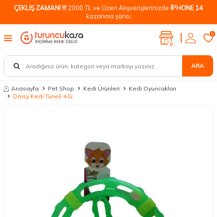
ÇEKLİŞ ZAMANI !!!
2000 TL ve Üzeri Alışverişlerinizde
İPHONE 14
kazanma şansı
0
0
ARA
Anasayfa
Pet Shop
Kedi Ürünleri
Kedi Oyuncakları
Daisy Kedi Tüneli 4 lü