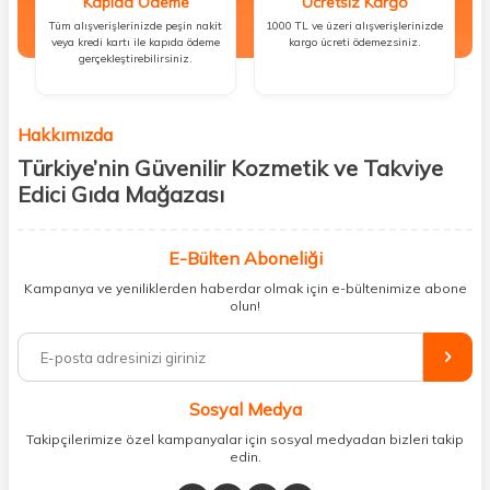
Kapıda Ödeme
Ücretsiz Kargo
Tüm alışverişlerinizde peşin nakit
1000 TL ve üzeri alışverişlerinizde
veya kredi kartı ile kapıda ödeme
kargo ücreti ödemezsiniz.
gerçekleştirebilirsiniz.
Hakkımızda
Türkiye’nin Güvenilir Kozmetik ve Takviye
Edici Gıda Mağazası
Güzellik, sağlık ve iyi hissetmek herkesin hakkı! Biz de bu vizyonla, hem
kişisel bakım hem de takviye edici gıda ürünlerini sizlerle
E-Bülten Aboneliği
buluşturuyoruz. Artık mağaza mağaza dolaşmanıza gerek yok;
Kampanya ve yeniliklerden haberdar olmak için e-bültenimize abone
ihtiyacınız olan her şeyi tek bir çatı altında topluyor ve kapınıza kadar
olun!
güvenle ulaştırıyoruz.
%100 orijinal kozmetik ve sağlık ürünleriyle güzelliğinizi tamamlayabilir,
vücudunuzu desteklemek için güvenilir takviye edici gıdalara
ulaşabilirsiniz. Cilt bakımından saç bakımına, makyajdan vitamin ve
Sosyal Medya
minerallere kadar binlerce ürünü uygun fiyat ve hızlı kargo avantajıyla
sunuyoruz.
Takipçilerimize özel kampanyalar için sosyal medyadan bizleri takip
edin.
Müşteri memnuniyetini ön planda tutarak, en kaliteli markaları sizlerle