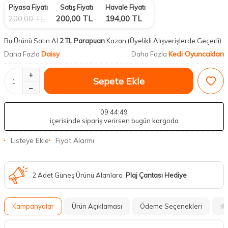
Piyasa Fiyatı
Satış Fiyatı
Havale Fiyatı
200,00
TL
200,00
TL
194,00
TL
Bu Ürünü Satın Al
2 TL Parapuan
Kazan
(Üyelikli Alışverişlerde Geçerli)
Daisy
Kedi Oyuncakları
Daha Fazla
Daha Fazla
Sepete Ekle
09
:44
:48
içerisinde sipariş verirsen bugün kargoda
Listeye Ekle
Fiyat Alarmı
2 Adet Güneş Ürünü Alanlara
Plaj Çantası Hediye
Kampanyalar
Ürün Açıklaması
Ödeme Seçenekleri