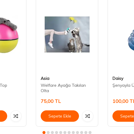
Asia
Daisy
i Top
Welfare Ayağa Takılan
Şenyayla Ü
Olta
75,00
TL
100,00
T
Sepete Ekle
Sepete