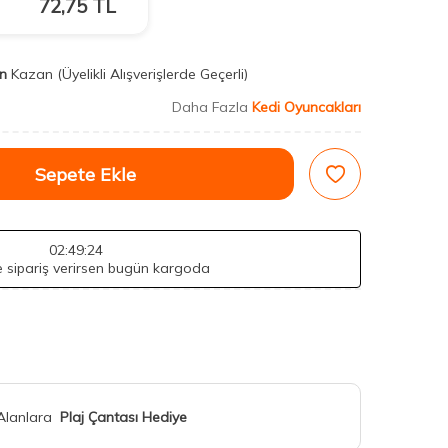
72,75
TL
n
Kazan
(Üyelikli Alışverişlerde Geçerli)
Daha Fazla
Kedi Oyuncakları
Sepete Ekle
02
:49
:22
de sipariş verirsen bugün kargoda
 Alanlara
Plaj Çantası Hediye