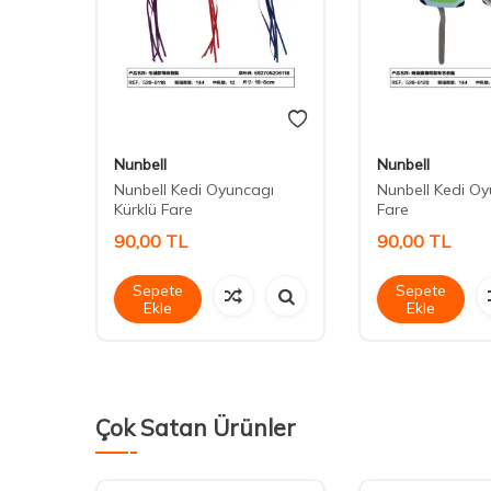
Nunbell
Nunbell
6 cm
Nunbell Kedi Oyuncagı
Nunbell Kedi O
Kürklü Fare
Fare
90,00
TL
90,00
TL
Sepete
Sepete
Ekle
Ekle
Çok Satan Ürünler