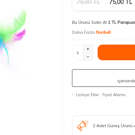
75,00
TL
75,00
TL
Bu Ürünü Satın Al
1 TL Parapua
Daha Fazla
Nunbell
içerisin
Listeye Ekle
Fiyat Alarmı
2 Adet Güneş Ürünü