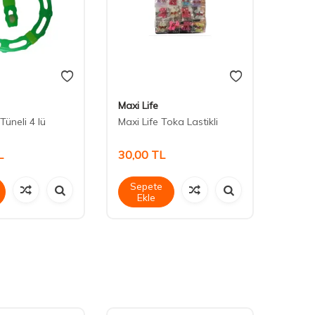
Maxi Life
Maxi L
Tüneli 4 lü
Maxi Life Toka Lastikli
Maxi L
L
30,00
TL
30,0
Sepete
Sep
Ekle
Ek