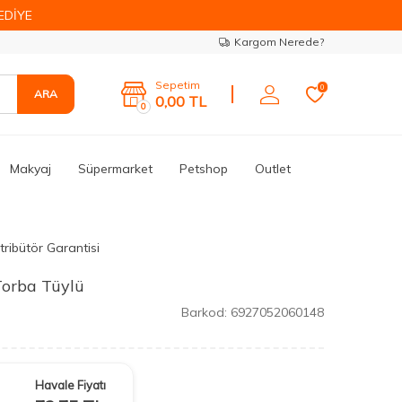
EDİYE
Kargom Nerede?
Sepetim
0
ARA
0,00
TL
0
Makyaj
Süpermarket
Petshop
Outlet
tribütör Garantisi
Torba Tüylü
Barkod:
6927052060148
Havale Fiyatı