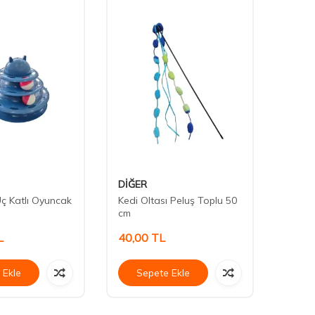
DİĞER
Has
ç Katlı Oyuncak
Kedi Oltası Peluş Toplu 50
Harek
cm
İntera
L
40,00
TL
170,
 Ekle
Sepete Ekle
Se