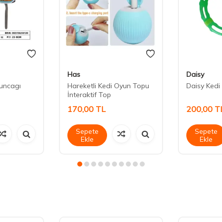
Has
Daisy
yuncagı
Hareketli Kedi Oyun Topu
Daisy Kedi 
İnteraktif Top
170,00
TL
200,00
T
Sepete
Sepete
Ekle
Ekle