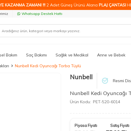
YE KAZANMA ZAMANI !!!
2 Adet Güneş Ürünü Alana
PLAJ ÇANTASI
H
rimiz
Whatsapp Destek Hattı
isel Bakım
Saç Bakımı
Sağlık ve Medikal
Anne ve Bebek
kları
Nunbell Kedi Oyuncağı Torba Tüylü
Nunbell
Resmi Dis
Nunbell Kedi Oyuncağı 
Ürün Kodu:
PET-520-6014
Piyasa Fiyatı
Satış Fiyatı