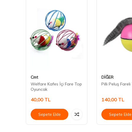
Cmt
DİĞER
i
Welfare Kafes İçi Fare Top
Pilli Peluş Farel
Oyuncak
40,00
TL
140,00
TL
Sepete Ekle
Sepete Ekle