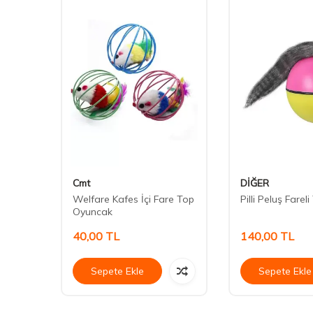
Cmt
DİĞER
i
Welfare Kafes İçi Fare Top
Pilli Peluş Farel
Oyuncak
40,00
TL
140,00
TL
Sepete Ekle
Sepete Ekle