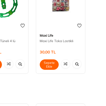
Maxi Life
Maxi L
Tüneli 4 lü
Maxi Life Toka Lastikli
Maxi L
L
30,00
TL
30,0
Sepete
Sep
Ekle
Ek