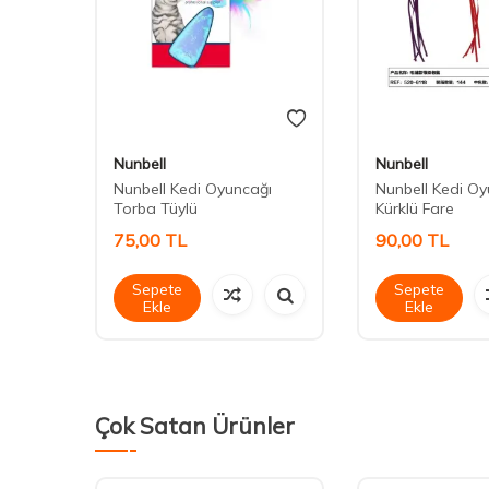
Nunbell
Nunbell
6 cm
Nunbell Kedi Oyuncağı
Nunbell Kedi O
Torba Tüylü
Kürklü Fare
75,00
TL
90,00
TL
Sepete
Sepete
Ekle
Ekle
Çok Satan Ürünler