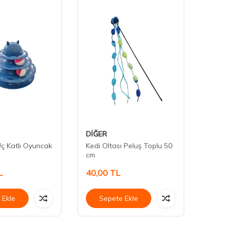
DİĞER
Has
ç Katlı Oyuncak
Kedi Oltası Peluş Toplu 50
Harek
cm
İntera
L
40,00
TL
170,
 Ekle
Sepete Ekle
Se