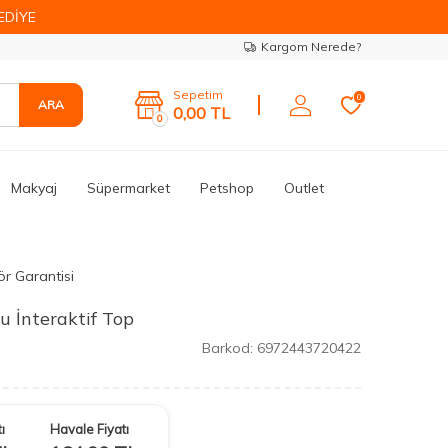
EDİYE
Kargom Nerede?
Sepetim
0
ARA
0,00
TL
0
Makyaj
Süpermarket
Petshop
Outlet
ör Garantisi
u İnteraktif Top
Barkod:
6972443720422
ı
Havale Fiyatı