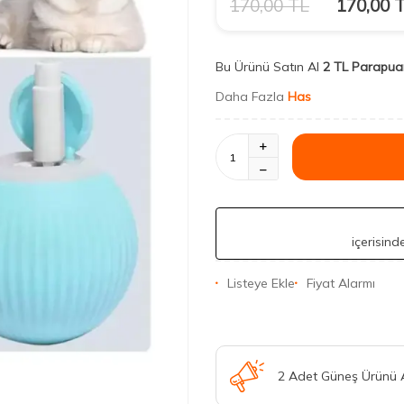
170,00
TL
170,00
T
Bu Ürünü Satın Al
2 TL Parapua
Daha Fazla
Has
içerisin
Listeye Ekle
Fiyat Alarmı
2 Adet Güneş Ürünü