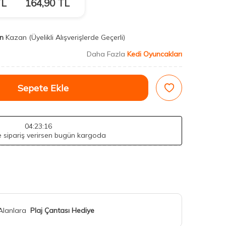
L
164,90
TL
n
Kazan
(Üyelikli Alışverişlerde Geçerli)
Daha Fazla
Kedi Oyuncakları
Sepete Ekle
04
:23
:14
de sipariş verirsen bugün kargoda
 Alanlara
Plaj Çantası Hediye