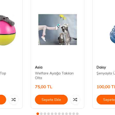
Asia
Daisy
i Top
Welfare Ayağa Takılan
Şenyayla Ü
Olta
75,00
TL
100,00
T
Sepete Ekle
Sepete