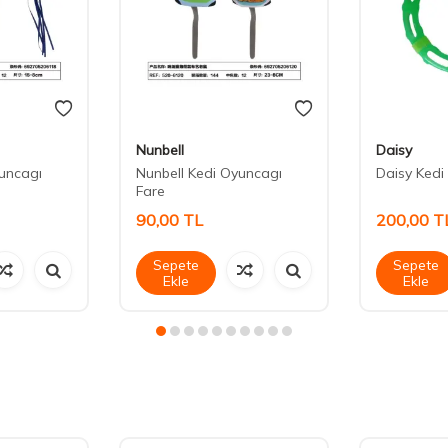
Nunbell
Daisy
yuncagı
Nunbell Kedi Oyuncagı
Daisy Kedi 
Fare
90,00
TL
200,00
T
Sepete
Sepete
Ekle
Ekle