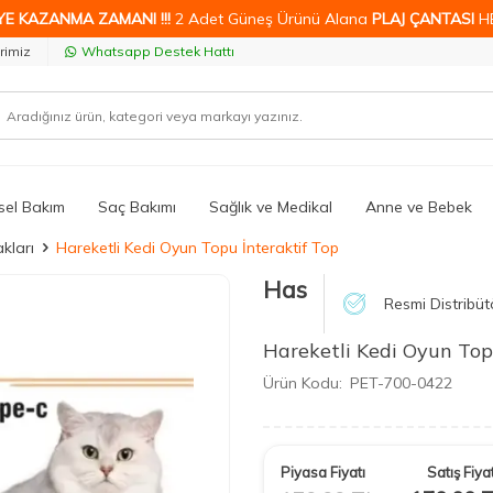
YE KAZANMA ZAMANI !!!
2 Adet Güneş Ürünü Alana
PLAJ ÇANTASI
H
rimiz
Whatsapp Destek Hattı
isel Bakım
Saç Bakımı
Sağlık ve Medikal
Anne ve Bebek
kları
Hareketli Kedi Oyun Topu İnteraktif Top
Has
Resmi Distribüt
Hareketli Kedi Oyun Top
Ürün Kodu:
PET-700-0422
Piyasa Fiyatı
Satış Fiyat