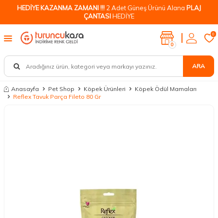
HEDİYE KAZANMA ZAMANI !!!
2 Adet Güneş Ürünü Alana
PLAJ
ÇANTASI
HEDİYE
0
0
ARA
Anasayfa
Pet Shop
Köpek Ürünleri
Köpek Ödül Mamaları
Reflex Tavuk Parça Fileto 80 Gr