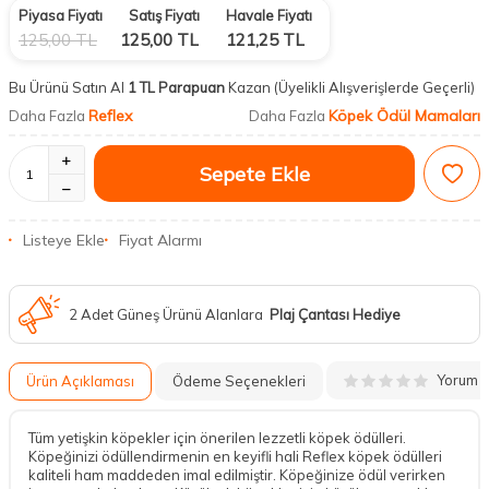
Piyasa Fiyatı
Satış Fiyatı
Havale Fiyatı
125,00
TL
125,00
TL
121,25
TL
Bu Ürünü Satın Al
1 TL Parapuan
Kazan
(Üyelikli Alışverişlerde Geçerli)
Reflex
Köpek Ödül Mamaları
Daha Fazla
Daha Fazla
Sepete Ekle
Listeye Ekle
Fiyat Alarmı
2 Adet Güneş Ürünü Alanlara
Plaj Çantası Hediye
Yorum
Ürün Açıklaması
Ödeme Seçenekleri
Tüm yetişkin köpekler için önerilen lezzetli köpek ödülleri.
Köpeğinizi ödüllendirmenin en keyifli hali Reflex köpek ödülleri
kaliteli ham maddeden imal edilmiştir. Köpeğinize ödül verirken