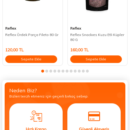
Reflex
Reflex
Reflex Ördek Parça Fileto 80 Gr
Reflex Snackıes Kuzu Etli Küpler
80 G
120,00
TL
160,00
TL
Sepete Ekle
Sepete Ekle
Neden Biz?
Bizleri tercih etmeniz için geçerli birkaç sebep.
Hızlı Kargo
Güvenli Alışveriş