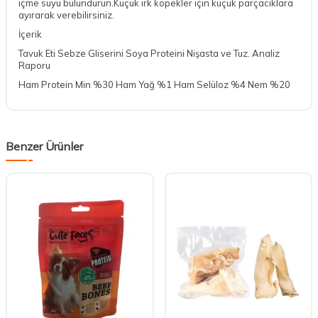
içme suyu bulundurun.Küçük ırk köpekler için küçük parçacıklara
ayırarak verebilirsiniz.
İçerik
Tavuk Eti Sebze Gliserini Soya Proteini Nişasta ve Tuz. Analiz
Raporu
Ham Protein Min %30 Ham Yağ %1 Ham Selüloz %4 Nem %20
Benzer Ürünler