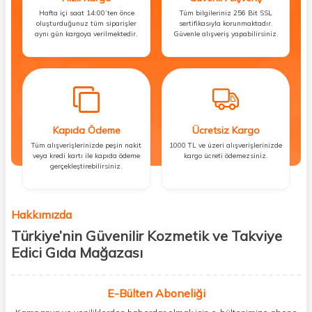
Hafta içi saat 14:00’ten önce
Tüm bilgileriniz 256 Bit SSL
oluşturduğunuz tüm siparişler
sertifikasıyla korunmaktadır.
aynı gün kargoya verilmektedir.
Güvenle alışveriş yapabilirsiniz.
Kapıda Ödeme
Ücretsiz Kargo
Tüm alışverişlerinizde peşin nakit
1000 TL ve üzeri alışverişlerinizde
veya kredi kartı ile kapıda ödeme
kargo ücreti ödemezsiniz.
gerçekleştirebilirsiniz.
Hakkımızda
Türkiye’nin Güvenilir Kozmetik ve Takviye
Edici Gıda Mağazası
Güzellik, sağlık ve iyi hissetmek herkesin hakkı! Biz de bu vizyonla, hem
kişisel bakım hem de takviye edici gıda ürünlerini sizlerle
E-Bülten Aboneliği
buluşturuyoruz. Artık mağaza mağaza dolaşmanıza gerek yok;