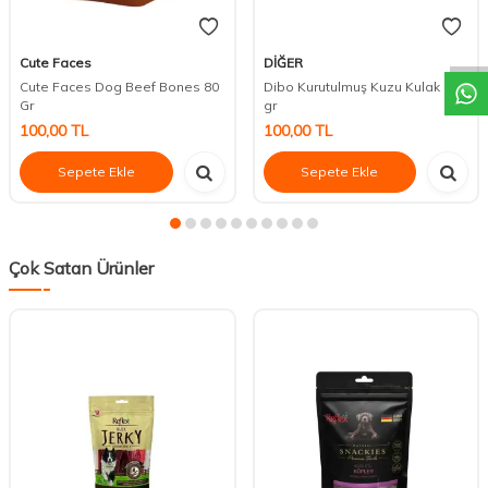
DESTEK
Cute Faces
DİĞER
Cute Faces Dog Beef Bones 80
Dibo Kurutulmuş Kuzu Kulak 100
Gr
gr
100,00
TL
100,00
TL
Sepete Ekle
Sepete Ekle
Çok Satan Ürünler