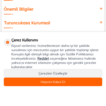
Önemli Bilgiler
Turuncukasa Kurumsal
Hızlı Erişim
Çerez Kullanımı
Kişisel verileriniz, hizmetlerimizin daha iyi bir şekilde
Uygulamalarımız
sunulması için mevzuata uygun bir şekilde toplanıp işlenir.
Konuyla ilgili detaylı bilgi almak için Gizlilik Politikamızı
inceleyebilirsiniz.
Reddet
seçeneğine tıklamanız halinde
yalnızca internet sitemizin çalışması için gerekli çerezler
Adres & İletişim
kullanılacaktır.
Çerezleri Özelleştir
Hepsini Kabul Et
T
-Soft
E-Ticaret
Sistemleriyle Hazırlanmıştır.