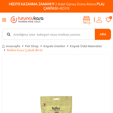
HEDİYE KAZANMA ZAMANI !!!
2 Adet Güneş Ürünü Alana
PLAJ
ÇANTASI
HEDİYE
0
0
ARA
Anasayfa
Pet Shop
Köpek Ürünleri
Köpek Ödül Mamaları
Reflex Kuzu Çubuk 80 Gr