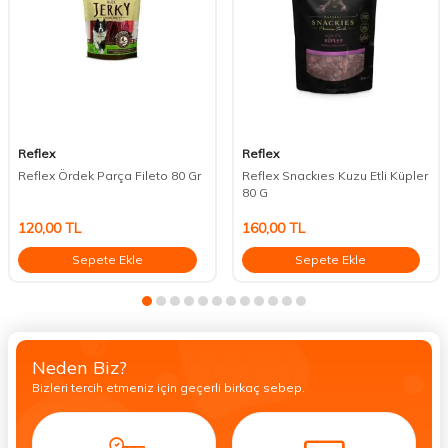
Reflex
Reflex
Reflex Ördek Parça Fileto 80 Gr
Reflex Snackıes Kuzu Etli Küpler
80 G
120,00
TL
160,00
TL
Sepete Ekle
Sepete Ekle
Neden Biz?
Bizleri tercih etmeniz için geçerli birkaç sebep.