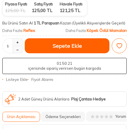
Piyasa Fiyatı
Satış Fiyatı
Havale Fiyatı
125,00
TL
125,00
TL
121,25
TL
Bu Ürünü Satın Al
1 TL Parapuan
Kazan
(Üyelikli Alışverişlerde Geçerli)
Reflex
Köpek Ödül Mamaları
Daha Fazla
Daha Fazla
Sepete Ekle
01
:50
:20
içerisinde sipariş verirsen bugün kargoda
Listeye Ekle
Fiyat Alarmı
2 Adet Güneş Ürünü Alanlara
Plaj Çantası Hediye
Yorum
Ürün Açıklaması
Ödeme Seçenekleri