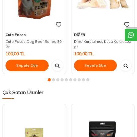
DESTEK
Cute Faces
DİĞER
Cute Faces Dog Beef Bones 80
Dibo Kurutulmuş Kuzu Kulak 100
Gr
gr
100,00
TL
100,00
TL
Sepete Ekle
Sepete Ekle
Çok Satan Ürünler