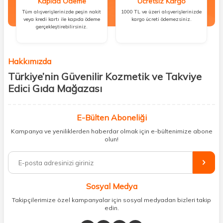
Kapıda Ödeme
Ücretsiz Kargo
Tüm alışverişlerinizde peşin nakit
1000 TL ve üzeri alışverişlerinizde
veya kredi kartı ile kapıda ödeme
kargo ücreti ödemezsiniz.
gerçekleştirebilirsiniz.
Hakkımızda
Türkiye’nin Güvenilir Kozmetik ve Takviye
Edici Gıda Mağazası
Güzellik, sağlık ve iyi hissetmek herkesin hakkı! Biz de bu vizyonla, hem
kişisel bakım hem de takviye edici gıda ürünlerini sizlerle
E-Bülten Aboneliği
buluşturuyoruz. Artık mağaza mağaza dolaşmanıza gerek yok;
Kampanya ve yeniliklerden haberdar olmak için e-bültenimize abone
ihtiyacınız olan her şeyi tek bir çatı altında topluyor ve kapınıza kadar
olun!
güvenle ulaştırıyoruz.
%100 orijinal kozmetik ve sağlık ürünleriyle güzelliğinizi tamamlayabilir,
vücudunuzu desteklemek için güvenilir takviye edici gıdalara
ulaşabilirsiniz. Cilt bakımından saç bakımına, makyajdan vitamin ve
Sosyal Medya
minerallere kadar binlerce ürünü uygun fiyat ve hızlı kargo avantajıyla
sunuyoruz.
Takipçilerimize özel kampanyalar için sosyal medyadan bizleri takip
edin.
Müşteri memnuniyetini ön planda tutarak, en kaliteli markaları sizlerle