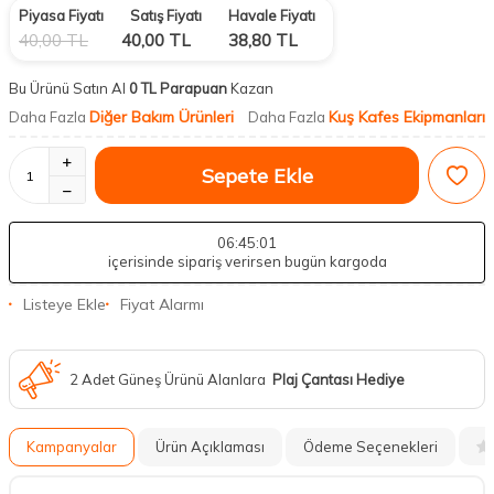
Piyasa Fiyatı
Satış Fiyatı
Havale Fiyatı
40,00
TL
40,00
TL
38,80
TL
Bu Ürünü Satın Al
0 TL Parapuan
Kazan
Diğer Bakım Ürünleri
Kuş Kafes Ekipmanları
Daha Fazla
Daha Fazla
Sepete Ekle
06
:45
:00
içerisinde sipariş verirsen bugün kargoda
Listeye Ekle
Fiyat Alarmı
2 Adet Güneş Ürünü Alanlara
Plaj Çantası Hediye
Kampanyalar
Ürün Açıklaması
Ödeme Seçenekleri