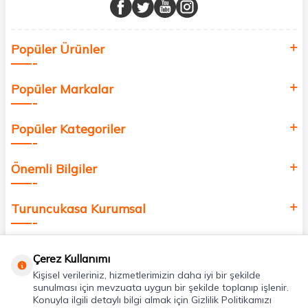
buluşturuyor ve online alışveriş deneyiminizi en iyi hale getiriyoruz.
Sağlık, güzellik ve iyi yaşam için aradığınız her şey burada!
Siz de kendinizi yenilemek, sağlığınızı desteklemek ve güzelliğinize
Popüler Ürünler
değer katmak için bize katılın!
Popüler Markalar
Popüler Kategoriler
Önemli Bilgiler
Turuncukasa Kurumsal
Hızlı Erişim
Çerez Kullanımı
Kişisel verileriniz, hizmetlerimizin daha iyi bir şekilde
Uygulamalarımız
sunulması için mevzuata uygun bir şekilde toplanıp işlenir.
Konuyla ilgili detaylı bilgi almak için Gizlilik Politikamızı