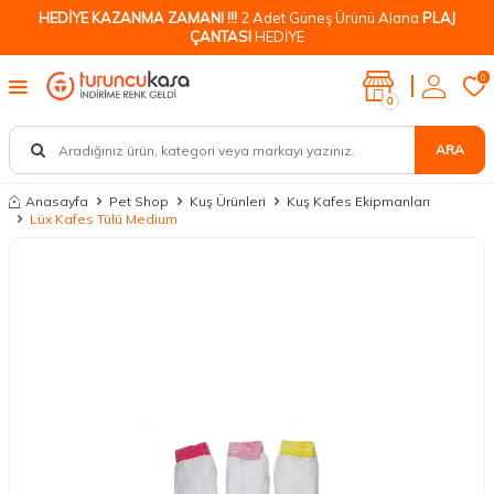
HEDİYE KAZANMA ZAMANI !!!
2 Adet Güneş Ürünü Alana
PLAJ
ÇANTASI
HEDİYE
0
0
ARA
Anasayfa
Pet Shop
Kuş Ürünleri
Kuş Kafes Ekipmanları
Lüx Kafes Tülü Medium