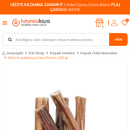
HEDİYE KAZANMA ZAMANI !!!
2 Adet Güneş Ürünü Alana
PLAJ
ÇANTASI
HEDİYE
0
0
ARA
Anasayfa
Pet Shop
Köpek Ürünleri
Köpek Ödül Mamaları
Dibo Kurutulmuş Dana Penisi 100 gr