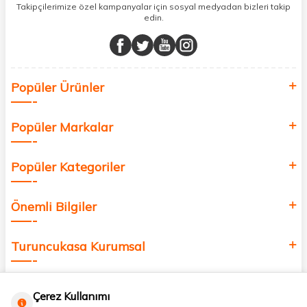
sunuyoruz.
Takipçilerimize özel kampanyalar için sosyal medyadan bizleri takip
edin.
Müşteri memnuniyetini ön planda tutarak, en kaliteli markaları sizlerle
buluşturuyor ve online alışveriş deneyiminizi en iyi hale getiriyoruz.
Sağlık, güzellik ve iyi yaşam için aradığınız her şey burada!
Siz de kendinizi yenilemek, sağlığınızı desteklemek ve güzelliğinize
Popüler Ürünler
değer katmak için bize katılın!
Popüler Markalar
Popüler Kategoriler
Önemli Bilgiler
Turuncukasa Kurumsal
Hızlı Erişim
Çerez Kullanımı