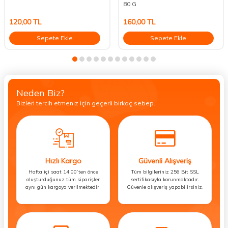
80 G
120,00
TL
160,00
TL
Sepete Ekle
Sepete Ekle
Neden Biz?
Bizleri tercih etmeniz için geçerli birkaç sebep.
Hızlı Kargo
Güvenli Alışveriş
Hafta içi saat 14:00’ten önce
Tüm bilgileriniz 256 Bit SSL
oluşturduğunuz tüm siparişler
sertifikasıyla korunmaktadır.
aynı gün kargoya verilmektedir.
Güvenle alışveriş yapabilirsiniz.