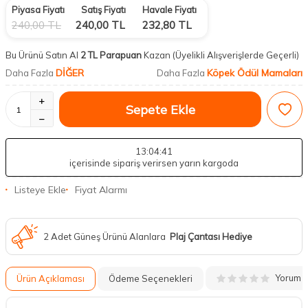
Piyasa Fiyatı
Satış Fiyatı
Havale Fiyatı
240,00
TL
240,00
TL
232,80
TL
Bu Ürünü Satın Al
2 TL Parapuan
Kazan
(Üyelikli Alışverişlerde Geçerli)
DİĞER
Köpek Ödül Mamaları
Daha Fazla
Daha Fazla
Sepete Ekle
13
:04
:40
içerisinde sipariş verirsen yarın kargoda
Listeye Ekle
Fiyat Alarmı
2 Adet Güneş Ürünü Alanlara
Plaj Çantası Hediye
Yorum
Ürün Açıklaması
Ödeme Seçenekleri