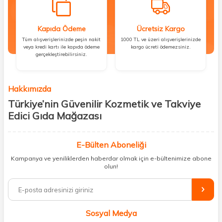
Kapıda Ödeme
Ücretsiz Kargo
Tüm alışverişlerinizde peşin nakit
1000 TL ve üzeri alışverişlerinizde
veya kredi kartı ile kapıda ödeme
kargo ücreti ödemezsiniz.
gerçekleştirebilirsiniz.
Hakkımızda
Türkiye’nin Güvenilir Kozmetik ve Takviye
Edici Gıda Mağazası
Güzellik, sağlık ve iyi hissetmek herkesin hakkı! Biz de bu vizyonla, hem
kişisel bakım hem de takviye edici gıda ürünlerini sizlerle
E-Bülten Aboneliği
buluşturuyoruz. Artık mağaza mağaza dolaşmanıza gerek yok;
Kampanya ve yeniliklerden haberdar olmak için e-bültenimize abone
ihtiyacınız olan her şeyi tek bir çatı altında topluyor ve kapınıza kadar
olun!
güvenle ulaştırıyoruz.
%100 orijinal kozmetik ve sağlık ürünleriyle güzelliğinizi tamamlayabilir,
vücudunuzu desteklemek için güvenilir takviye edici gıdalara
ulaşabilirsiniz. Cilt bakımından saç bakımına, makyajdan vitamin ve
Sosyal Medya
minerallere kadar binlerce ürünü uygun fiyat ve hızlı kargo avantajıyla