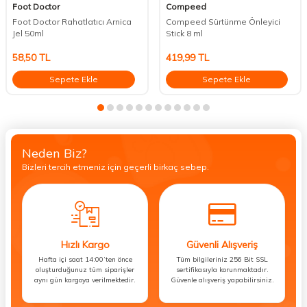
Foot Doctor
Compeed
Foot Doctor Rahatlatıcı Arnica
Compeed Sürtünme Önleyici
Jel 50ml
Stick 8 ml
58,50
TL
419,99
TL
Sepete Ekle
Sepete Ekle
Neden Biz?
Bizleri tercih etmeniz için geçerli birkaç sebep.
Hızlı Kargo
Güvenli Alışveriş
Hafta içi saat 14:00’ten önce
Tüm bilgileriniz 256 Bit SSL
oluşturduğunuz tüm siparişler
sertifikasıyla korunmaktadır.
aynı gün kargoya verilmektedir.
Güvenle alışveriş yapabilirsiniz.