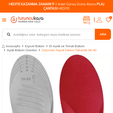
HEDİYE KAZANMA ZAMANI !!!
2 Adet Güneş Ürünü Alana
PLAJ
ÇANTASI
HEDİYE
0
0
ARA
Anasayfa
Kişisel Bakım
El-Ayak ve Tırnak Bakımı
Ayak Bakımı Ürünleri
Ortosole Topuk Dikeni Tabanlık 36-40