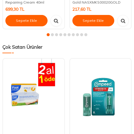
Repairing Cream 40ml
Gold NASXMKS00020GOLD
699,30
TL
217,60
TL
Sepete Ekle
Sepete Ekle
Çok Satan Ürünler