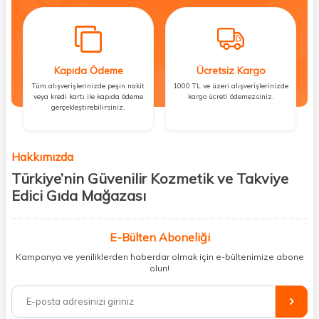
Kapıda Ödeme
Ücretsiz Kargo
Tüm alışverişlerinizde peşin nakit
1000 TL ve üzeri alışverişlerinizde
veya kredi kartı ile kapıda ödeme
kargo ücreti ödemezsiniz.
gerçekleştirebilirsiniz.
Hakkımızda
Türkiye’nin Güvenilir Kozmetik ve Takviye
Edici Gıda Mağazası
Güzellik, sağlık ve iyi hissetmek herkesin hakkı! Biz de bu vizyonla, hem
kişisel bakım hem de takviye edici gıda ürünlerini sizlerle
E-Bülten Aboneliği
buluşturuyoruz. Artık mağaza mağaza dolaşmanıza gerek yok;
Kampanya ve yeniliklerden haberdar olmak için e-bültenimize abone
ihtiyacınız olan her şeyi tek bir çatı altında topluyor ve kapınıza kadar
olun!
güvenle ulaştırıyoruz.
%100 orijinal kozmetik ve sağlık ürünleriyle güzelliğinizi tamamlayabilir,
vücudunuzu desteklemek için güvenilir takviye edici gıdalara