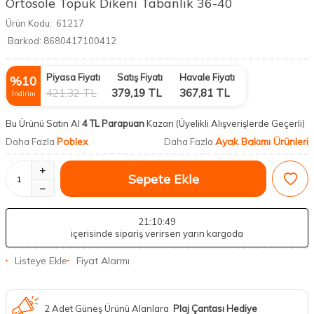
Ortosole Topuk Dikeni Tabanlık 36-40
Ürün Kodu:
61217
Barkod:
8680417100412
Piyasa Fiyatı
Satış Fiyatı
Havale Fiyatı
%
10
421,32
TL
379,19
TL
367,81
TL
İndirim
Bu Ürünü Satın Al
4 TL Parapuan
Kazan
(Üyelikli Alışverişlerde Geçerli)
Poblex
Ayak Bakımı Ürünleri
Daha Fazla
Daha Fazla
Sepete Ekle
21
:10
:48
içerisinde sipariş verirsen yarın kargoda
Listeye Ekle
Fiyat Alarmı
2 Adet Güneş Ürünü Alanlara
Plaj Çantası Hediye