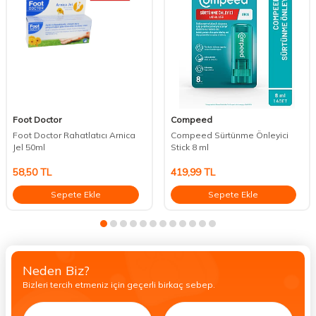
Foot Doctor
Compeed
Foot Doctor Rahatlatıcı Arnica
Compeed Sürtünme Önleyici
Jel 50ml
Stick 8 ml
58,50
TL
419,99
TL
Sepete Ekle
Sepete Ekle
Neden Biz?
Bizleri tercih etmeniz için geçerli birkaç sebep.