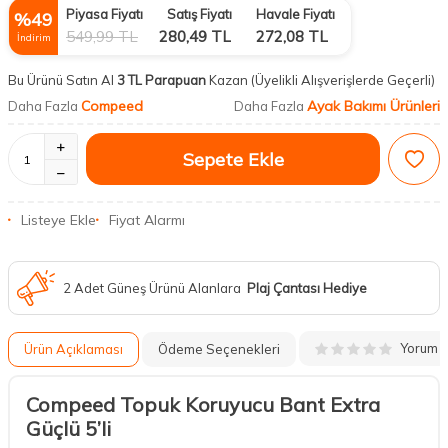
Piyasa Fiyatı
Satış Fiyatı
Havale Fiyatı
%
49
549,99
TL
280,49
TL
272,08
TL
İndirim
Bu Ürünü Satın Al
3 TL Parapuan
Kazan
(Üyelikli Alışverişlerde Geçerli)
Compeed
Ayak Bakımı Ürünleri
Daha Fazla
Daha Fazla
Sepete Ekle
Listeye Ekle
Fiyat Alarmı
2 Adet Güneş Ürünü Alanlara
Plaj Çantası Hediye
Yorum
Ürün Açıklaması
Ödeme Seçenekleri
Compeed Topuk Koruyucu Bant Extra
Güçlü 5’li