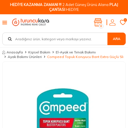
HEDİYE KAZANMA ZAMANI !!!
2 Adet Güneş Ürünü Alana
PLAJ
ÇANTASI
HEDİYE
0
0
ARA
Anasayfa
Kişisel Bakım
El-Ayak ve Tırnak Bakımı
Ayak Bakımı Ürünleri
Compeed Topuk Koruyucu Bant Extra Güçlü 5li