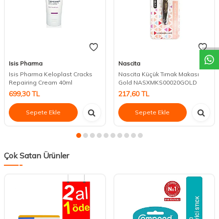
DESTEK
Isis Pharma
Nascita
Isis Pharma Keloplast Cracks
Nascita Küçük Tırnak Makası
Repairing Cream 40ml
Gold NASXMKS00020GOLD
699,30
TL
217,60
TL
Sepete Ekle
Sepete Ekle
Çok Satan Ürünler