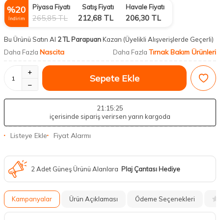
Piyasa Fiyatı
Satış Fiyatı
Havale Fiyatı
%
20
265,85
TL
212,68
TL
206,30
TL
İndirim
Bu Ürünü Satın Al
2 TL Parapuan
Kazan
(Üyelikli Alışverişlerde Geçerli)
Nascita
Tırnak Bakım Ürünleri
Daha Fazla
Daha Fazla
Sepete Ekle
21
:15
:24
içerisinde sipariş verirsen yarın kargoda
Listeye Ekle
Fiyat Alarmı
2 Adet Güneş Ürünü Alanlara
Plaj Çantası Hediye
Kampanyalar
Ürün Açıklaması
Ödeme Seçenekleri