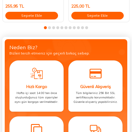
255,95
TL
225,00
TL
Sepete Ekle
Sepete Ekle
Neden Biz?
Bizleri tercih etmeniz için geçerli birkaç sebep.
Hızlı Kargo
Güvenli Alışveriş
Hafta içi saat 14:00’ten önce
Tüm bilgileriniz 256 Bit SSL
oluşturduğunuz tüm siparişler
sertifikasıyla korunmaktadır.
aynı gün kargoya verilmektedir.
Güvenle alışveriş yapabilirsiniz.