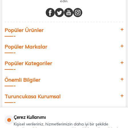
edin.
Müşteri memnuniyetini ön planda tutarak, en kaliteli markaları sizlerle
buluşturuyor ve online alışveriş deneyiminizi en iyi hale getiriyoruz.
Sağlık, güzellik ve iyi yaşam için aradığınız her şey burada!
Siz de kendinizi yenilemek, sağlığınızı desteklemek ve güzelliğinize
Popüler Ürünler
değer katmak için bize katılın!
Popüler Markalar
Popüler Kategoriler
Önemli Bilgiler
Turuncukasa Kurumsal
Hızlı Erişim
Çerez Kullanımı
Kişisel verileriniz, hizmetlerimizin daha iyi bir şekilde