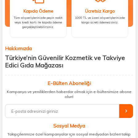
Kapıda Ödeme
Ücretsiz Kargo
Tüm alışverişlerinizde peşin nakit
1000 TL ve üzeri alışverişlerinizde
veya kredi kartı ile kapıda ödeme
kargo ücreti ödemezsiniz.
gerçekleştirebilirsiniz.
Hakkımızda
Türkiye’nin Güvenilir Kozmetik ve Takviye
Edici Gıda Mağazası
Güzellik, sağlık ve iyi hissetmek herkesin hakkı! Biz de bu vizyonla, hem
kişisel bakım hem de takviye edici gıda ürünlerini sizlerle
E-Bülten Aboneliği
buluşturuyoruz. Artık mağaza mağaza dolaşmanıza gerek yok;
Kampanya ve yeniliklerden haberdar olmak için e-bültenimize abone
ihtiyacınız olan her şeyi tek bir çatı altında topluyor ve kapınıza kadar
olun!
güvenle ulaştırıyoruz.
%100 orijinal kozmetik ve sağlık ürünleriyle güzelliğinizi tamamlayabilir,
vücudunuzu desteklemek için güvenilir takviye edici gıdalara
ulaşabilirsiniz. Cilt bakımından saç bakımına, makyajdan vitamin ve
Sosyal Medya
minerallere kadar binlerce ürünü uygun fiyat ve hızlı kargo avantajıyla
sunuyoruz.
Takipçilerimize özel kampanyalar için sosyal medyadan bizleri takip