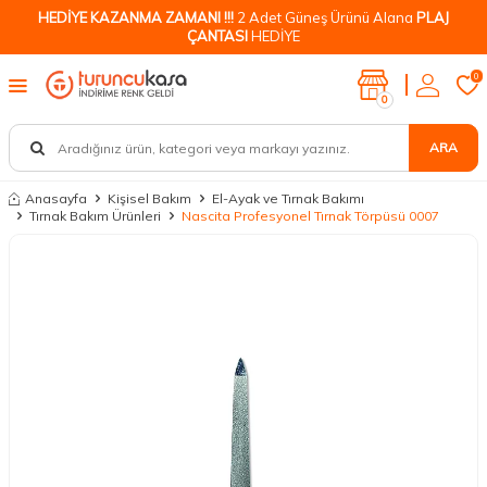
HEDİYE KAZANMA ZAMANI !!!
2 Adet Güneş Ürünü Alana
PLAJ
ÇANTASI
HEDİYE
0
0
ARA
Anasayfa
Kişisel Bakım
El-Ayak ve Tırnak Bakımı
Tırnak Bakım Ürünleri
Nascita Profesyonel Tırnak Törpüsü 0007