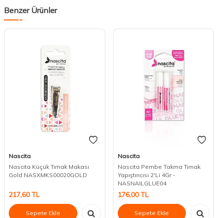
Benzer Ürünler
Nascita
Nascita
Nascita Küçük Tırnak Makası
Nascita Pembe Takma Tırnak
Gold NASXMKS00020GOLD
Yapıştırıcısı 2'Li 4Gr -
NASNAILGLUE04
217,60
TL
176,00
TL
Sepete Ekle
Sepete Ekle