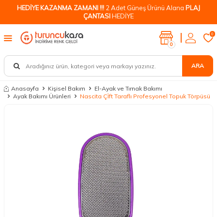
HEDİYE KAZANMA ZAMANI !!!
2 Adet Güneş Ürünü Alana
PLAJ
ÇANTASI
HEDİYE
0
0
ARA
Anasayfa
Kişisel Bakım
El-Ayak ve Tırnak Bakımı
Ayak Bakımı Ürünleri
Nascita Çi̇ft Taraflı Profesyonel Topuk Törpüsü