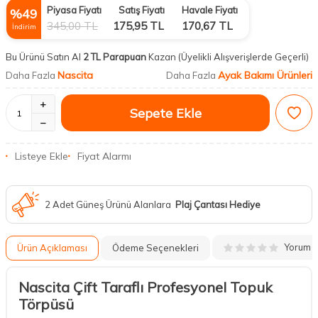
Piyasa Fiyatı
Satış Fiyatı
Havale Fiyatı
%
49
345,00
TL
175,95
TL
170,67
TL
İndirim
Bu Ürünü Satın Al
2 TL Parapuan
Kazan
(Üyelikli Alışverişlerde Geçerli)
Nascita
Ayak Bakımı Ürünleri
Daha Fazla
Daha Fazla
Sepete Ekle
Listeye Ekle
Fiyat Alarmı
2 Adet Güneş Ürünü Alanlara
Plaj Çantası Hediye
Yorum
Ürün Açıklaması
Ödeme Seçenekleri
Nascita Çift Taraflı Profesyonel Topuk
Törpüsü