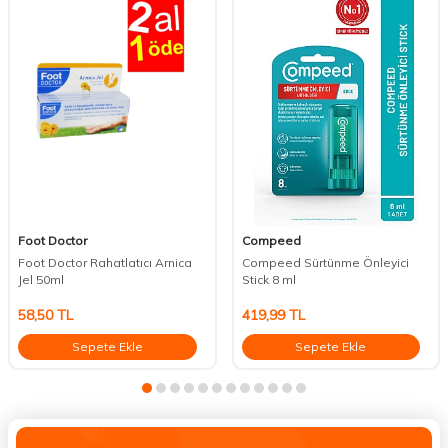
Foot Doctor
Compeed
Foot Doctor Rahatlatıcı Arnica
Compeed Sürtünme Önleyici
Jel 50ml
Stick 8 ml
58,50
TL
419,99
TL
Sepete Ekle
Sepete Ekle