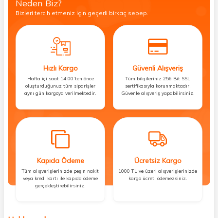
Neden Biz?
Bizleri tercih etmeniz için geçerli birkaç sebep.
Hızlı Kargo
Güvenli Alışveriş
Hafta içi saat 14:00’ten önce
Tüm bilgileriniz 256 Bit SSL
oluşturduğunuz tüm siparişler
sertifikasıyla korunmaktadır.
aynı gün kargoya verilmektedir.
Güvenle alışveriş yapabilirsiniz.
Kapıda Ödeme
Ücretsiz Kargo
Tüm alışverişlerinizde peşin nakit
1000 TL ve üzeri alışverişlerinizde
veya kredi kartı ile kapıda ödeme
kargo ücreti ödemezsiniz.
gerçekleştirebilirsiniz.