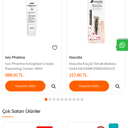
DESTEK
Isis Pharma
Nascita
Isis Pharma Keloplast Cracks
Nascita Küçük Tırnak Makası
Repairing Cream 40ml
Gold NASXMKS00020GOLD
699,30
TL
217,60
TL
Sepete Ekle
Sepete Ekle
Çok Satan Ürünler