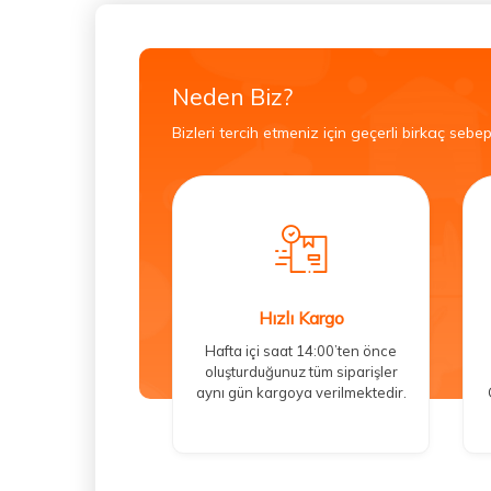
Neden Biz?
Bizleri tercih etmeniz için geçerli birkaç sebep
Hızlı Kargo
Hafta içi saat 14:00’ten önce
oluşturduğunuz tüm siparişler
aynı gün kargoya verilmektedir.