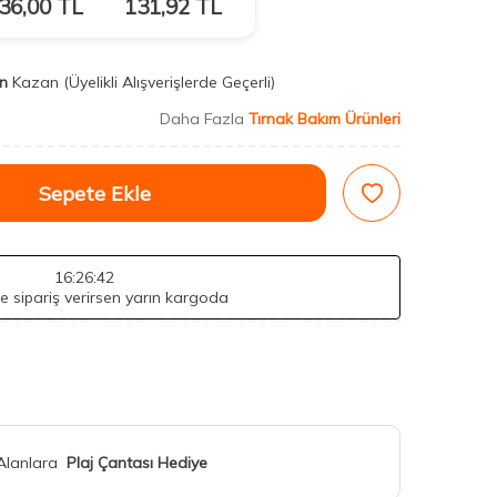
36,00
TL
131,92
TL
n
Kazan
(Üyelikli Alışverişlerde Geçerli)
Daha Fazla
Tırnak Bakım Ürünleri
Sepete Ekle
16
:26
:41
de sipariş verirsen yarın kargoda
 Alanlara
Plaj Çantası Hediye