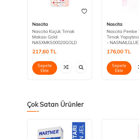
Nascita
Nascita
r
Nascita Küçük Tırnak
Nascita Pembe
RN003
Makası Gold
Tırnak Yapıştırıcı
NASXMKS00020GOLD
- NASNAILGLUE
217,60
TL
176,00
TL
Sepete
Sepete
Ekle
Ekle
Çok Satan Ürünler