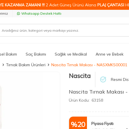
YE KAZANMA ZAMANI !!!
2 Adet Güneş Ürünü Alana
PLAJ ÇANTASI
H
rimiz
Whatsapp Destek Hattı
isel Bakım
Saç Bakımı
Sağlık ve Medikal
Anne ve Bebek
ı
Tırnak Bakım Ürünleri
Nascita Tırnak Makası - NASXMKS00001
Nascita
Resmi Dis
Nascita Tırnak Makası
Ürün Kodu:
63158
%
20
Piyasa Fiyatı