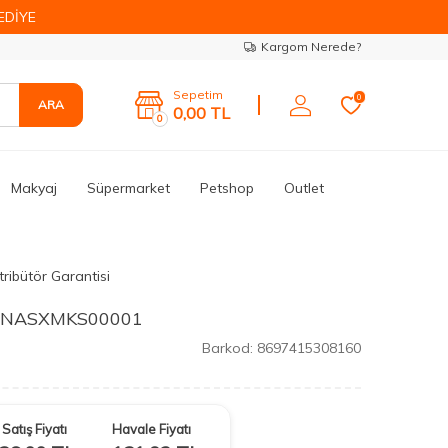
EDİYE
Kargom Nerede?
Sepetim
0
ARA
0,00
TL
0
Makyaj
Süpermarket
Petshop
Outlet
tribütör Garantisi
 - NASXMKS00001
Barkod:
8697415308160
Satış Fiyatı
Havale Fiyatı