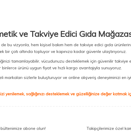
metik ve Takviye Edici Gıda Mağazas
Biz de bu vizyonla, hem kişisel bakım hem de takviye edici gıda ürünler
ek bir çatı altında topluyor ve kapınıza kadar güvenle ulaştırıyoruz.
iğinizi tamamlayabilir, vücudunuzu desteklemek için güvenilir takviye e
binlerce ürünü uygun fiyat ve hızlı kargo avantajıyla sunuyoruz.
 markaları sizlerle buluşturuyor ve online alışveriş deneyiminizi en iyi 
izi yenilemek, sağlığınızı desteklemek ve güzelliğinize değer katmak için
-bültenimize abone olun!
Takipçilerimize özel ka