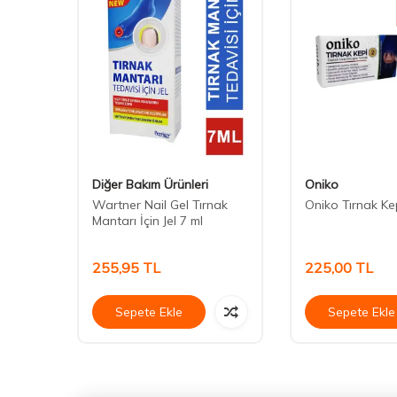
Diğer Bakım Ürünleri
Oniko
örpüsü
Wartner Nail Gel Tırnak
Oniko Tırnak Ke
Mantarı İçin Jel 7 ml
255,95
TL
225,00
TL
Sepete Ekle
Sepete Ekle