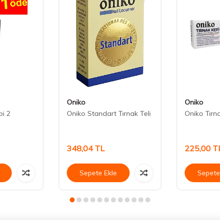
Oniko
Oniko
pi 2
Oniko Standart Tırnak Teli
Oniko Tırn
348,04
TL
225,00
T
Sepete Ekle
Sepete