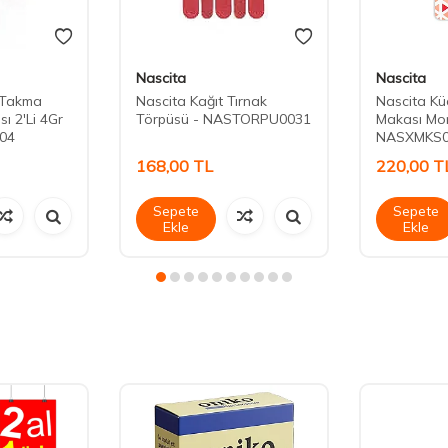
Nascita
Nascita
 Takma
Nascita Kağıt Tırnak
Nascita Kü
sı 2'Li 4Gr
Törpüsü - NASTORPU0031
Makası Mo
04
NASXMKS0
168,00
TL
220,00
T
Sepete
Sepete
Ekle
Ekle