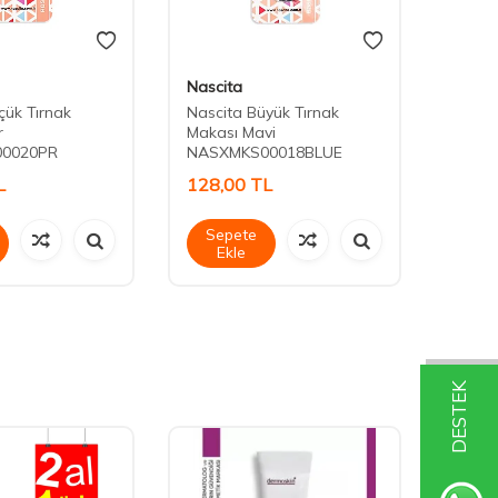
Nascita
Nasci
çük Tırnak
Nascita Büyük Tırnak
Nascit
r
Makası Mavi
NASX
0020PR
NASXMKS00018BLUE
L
128,00
TL
193,
Sepete
Sep
Ekle
Ek
DESTEK