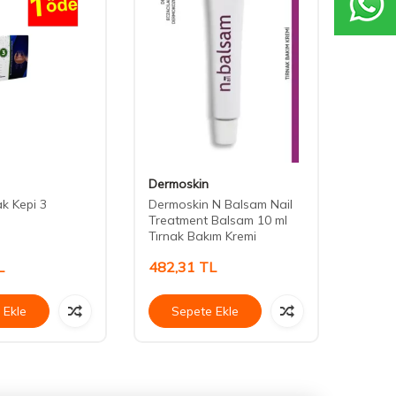
Dermoskin
Eveli
ak Kepi 3
Dermoskin N Balsam Nail
Eveli
Treatment Balsam 10 ml
Rough 
Tırnak Bakım Kremi
Gideri
L
482,31
TL
199,
 Ekle
Sepete Ekle
Se