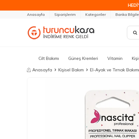
HEDİ
Anasayfa
Siparişlerim
Kategoriler
Banka Bilgile
Cilt Bakımı
Güneş Kremleri
Vitamin
Kiş
Anasayfa
Kişisel Bakım
El-Ayak ve Tırnak Bakım