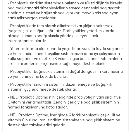
- Probiyotik sindirim sisteminde bulunan ve tüketildiğinde bireyin
bağırsaklarındaki düzenleyicilerin sayıca dengesini sağlayarak
sindirim sistemi ve bağırsak sağlığını korumaya katkı sağlayan
canlı mikroorganizmalardır.
- Probiyotiklerin tam olarak dilimizdeki karşılığına bakarsak
“yaşam için” olduğunu görürüz. Probiyotikler yeterli miktarda
alındığı zaman konağı olumlu yönde etkileyen canlı
mikroorganizmalardır.
- Yeterli miktarda olduklarında yaşadıkları vücuda fayda sağlarlar
ve hem sindirim hem boşaltım sistemimizin daha iyi çalışmasına
katkı sağlarlar ve özellikle K vitamini gibi bazı önemli vitaminlerin
üretimini bedenimiz içerisinde sağlamaya destek olurlar.
- Probiyotikler bağırsak sisteminin doğal dengesinin korumasına
ve yenilenmesine katkıda bulunur.
- Probiyotikler sindirim sistemini düzenlemeye ve bağışıklık
sistemini güçlendirmeye destek olurlar.
- NBL Probiotic Optima’nın içeriğinde probiyotiğin yanı sıra lif ve
C vitamini yer almaktadır. Zengin içeriğiyle bağışıklık sisteminin
normal fonksiyonuna katkı sağlar.
- NBL Probiotic Optima, içeriğinde 6 farklı probiyotik çeşidi, lif ve
Vitamin C bulunduran, sindirim sistemine ve bağışıklık sistemine
destek olan takviye edici gıdadır.