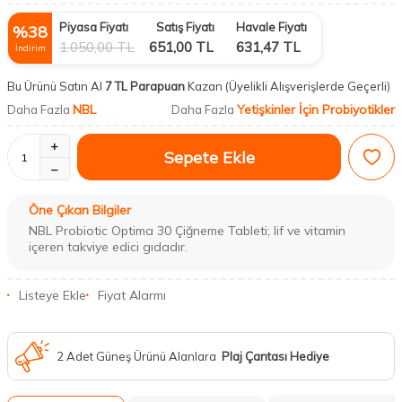
Piyasa Fiyatı
Satış Fiyatı
Havale Fiyatı
%
38
1.050,00
TL
651,00
TL
631,47
TL
İndirim
Bu Ürünü Satın Al
7 TL Parapuan
Kazan
(Üyelikli Alışverişlerde Geçerli)
NBL
Yetişkinler İçin Probiyotikler
Daha Fazla
Daha Fazla
Sepete Ekle
Öne Çıkan Bilgiler
NBL Probiotic Optima 30 Çiğneme Tableti; lif ve vitamin
içeren takviye edici gıdadır.
Listeye Ekle
Fiyat Alarmı
2 Adet Güneş Ürünü Alanlara
Plaj Çantası Hediye