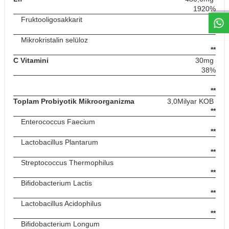
1920%
Fruktooligosakkarit
**
Mikrokristalin selüloz
**
C Vitamini
30mg
38%
**
Toplam Probiyotik Mikroorganizma
3,0Milyar KOB
**
Enterococcus Faecium
**
Lactobacillus Plantarum
**
Streptococcus Thermophilus
**
Bifidobacterium Lactis
**
Lactobacillus Acidophilus
**
Bifidobacterium Longum