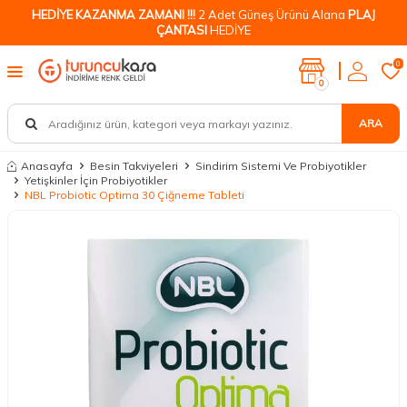
HEDİYE KAZANMA ZAMANI !!!
2 Adet Güneş Ürünü Alana
PLAJ
ÇANTASI
HEDİYE
0
0
ARA
Anasayfa
Besin Takviyeleri
Sindirim Sistemi Ve Probiyotikler
Yetişkinler İçin Probiyotikler
NBL Probiotic Optima 30 Çiğneme Tableti