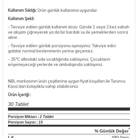
Kullanım Sıklığı:
Ürün günlük kullanıma uygundur.
Kullanım Şekli:
- Tavsiye edilen günlük kullanım dozu: Günde 1 veya 2 kez sabah
ve akşam çiğneyerek ya da bir bardak su ile yemeklerden sonra
alınır.
- Tavsiye edilen günlük porsiyonu aşmayınız. Takviye edici
gıdalar normal beslenmenin yerine geçemez.
- 25°C altındaki oda sıcaklığında saklayınız. Çocukların
erişemeyeceği yerlerde ve ambalajında saklayınız.
NBL markasının ürün çeşitlerine uygun fiyat koşulları ile Turuncu
Kasa’dan kolaylıkla sahip olabilirsiniz.
Ürün İçeriği :
30 Tablet
Porsiyon Miktarı :
2 Tablet
Porsiyon Sayısı :
15
DESTEK
*
% Günlük Değer
Lif
480,0mg