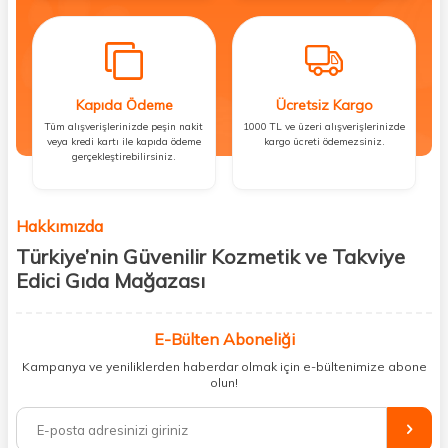
Kapıda Ödeme
Ücretsiz Kargo
Tüm alışverişlerinizde peşin nakit
1000 TL ve üzeri alışverişlerinizde
veya kredi kartı ile kapıda ödeme
kargo ücreti ödemezsiniz.
gerçekleştirebilirsiniz.
Hakkımızda
Türkiye’nin Güvenilir Kozmetik ve Takviye
Edici Gıda Mağazası
Güzellik, sağlık ve iyi hissetmek herkesin hakkı! Biz de bu vizyonla, hem
kişisel bakım hem de takviye edici gıda ürünlerini sizlerle
E-Bülten Aboneliği
buluşturuyoruz. Artık mağaza mağaza dolaşmanıza gerek yok;
Kampanya ve yeniliklerden haberdar olmak için e-bültenimize abone
ihtiyacınız olan her şeyi tek bir çatı altında topluyor ve kapınıza kadar
olun!
güvenle ulaştırıyoruz.
%100 orijinal kozmetik ve sağlık ürünleriyle güzelliğinizi tamamlayabilir,
vücudunuzu desteklemek için güvenilir takviye edici gıdalara