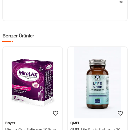
**
Benzer Ürünler
Bayer
QMEL
Miralax Oral Solüsyon 10 Saşe
QMEL Life Biotic Probiyotik 30