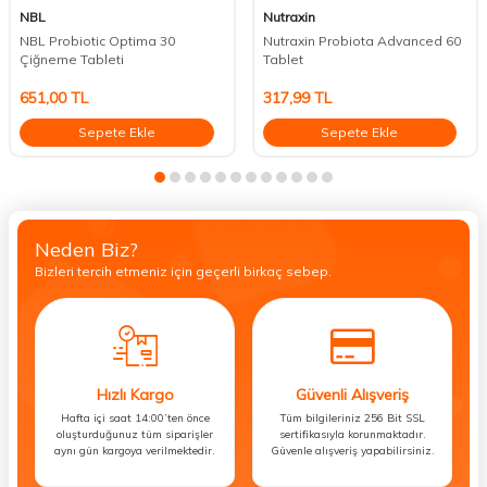
NBL
Nutraxin
NBL Probiotic Optima 30
Nutraxin Probiota Advanced 60
Çiğneme Tableti
Tablet
651,00
TL
317,99
TL
Sepete Ekle
Sepete Ekle
Neden Biz?
Bizleri tercih etmeniz için geçerli birkaç sebep.
Hızlı Kargo
Güvenli Alışveriş
Hafta içi saat 14:00’ten önce
Tüm bilgileriniz 256 Bit SSL
oluşturduğunuz tüm siparişler
sertifikasıyla korunmaktadır.
aynı gün kargoya verilmektedir.
Güvenle alışveriş yapabilirsiniz.