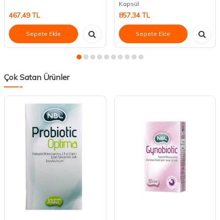
Kapsül
467,49
TL
857,34
TL
Sepete Ekle
Sepete Ekle
Çok Satan Ürünler