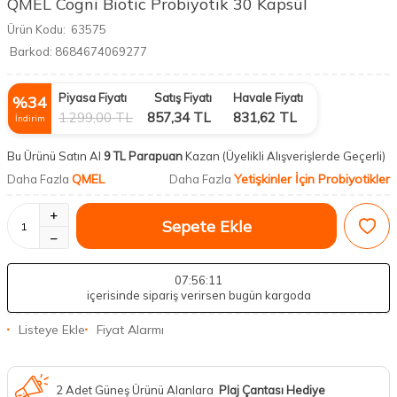
QMEL Cogni Biotic Probiyotik 30 Kapsül
Ürün Kodu:
63575
Barkod:
8684674069277
Piyasa Fiyatı
Satış Fiyatı
Havale Fiyatı
%
34
1.299,00
TL
857,34
TL
831,62
TL
İndirim
Bu Ürünü Satın Al
9 TL Parapuan
Kazan
(Üyelikli Alışverişlerde Geçerli)
QMEL
Yetişkinler İçin Probiyotikler
Daha Fazla
Daha Fazla
Sepete Ekle
07
:56
:10
içerisinde sipariş verirsen bugün kargoda
Listeye Ekle
Fiyat Alarmı
2 Adet Güneş Ürünü Alanlara
Plaj Çantası Hediye