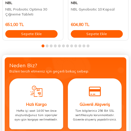
NBL
NBL
NBL Probiotic Optima 30
NBL Gynobiotic 10 Kapsül
Çiğneme Tableti
651,00
TL
604,80
TL
Sepete Ekle
Sepete Ekle
Neden Biz?
Bizleri tercih etmeniz için geçerli birkaç sebep.
Hızlı Kargo
Güvenli Alışveriş
Hafta içi saat 14:00’ten önce
Tüm bilgileriniz 256 Bit SSL
oluşturduğunuz tüm siparişler
sertifikasıyla korunmaktadır.
aynı gün kargoya verilmektedir.
Güvenle alışveriş yapabilirsiniz.