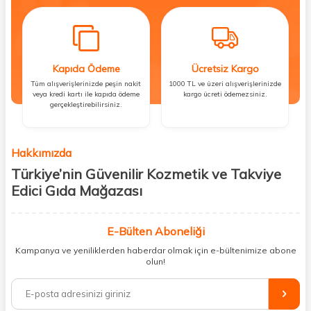
Kapıda Ödeme
Ücretsiz Kargo
Tüm alışverişlerinizde peşin nakit
1000 TL ve üzeri alışverişlerinizde
veya kredi kartı ile kapıda ödeme
kargo ücreti ödemezsiniz.
gerçekleştirebilirsiniz.
Hakkımızda
Türkiye’nin Güvenilir Kozmetik ve Takviye
Edici Gıda Mağazası
Güzellik, sağlık ve iyi hissetmek herkesin hakkı! Biz de bu vizyonla, hem
kişisel bakım hem de takviye edici gıda ürünlerini sizlerle
E-Bülten Aboneliği
buluşturuyoruz. Artık mağaza mağaza dolaşmanıza gerek yok;
Kampanya ve yeniliklerden haberdar olmak için e-bültenimize abone
ihtiyacınız olan her şeyi tek bir çatı altında topluyor ve kapınıza kadar
olun!
güvenle ulaştırıyoruz.
%100 orijinal kozmetik ve sağlık ürünleriyle güzelliğinizi tamamlayabilir,
vücudunuzu desteklemek için güvenilir takviye edici gıdalara