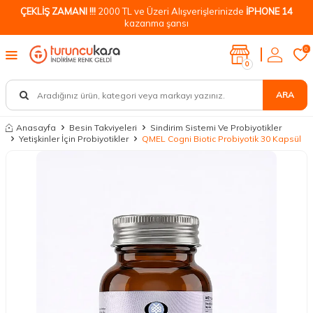
ÇEKLİŞ ZAMANI !!!
2000 TL ve Üzeri Alışverişlerinizde
İPHONE 14
kazanma şansı
0
0
ARA
Anasayfa
Besin Takviyeleri
Sindirim Sistemi Ve Probiyotikler
Yetişkinler İçin Probiyotikler
QMEL Cogni Biotic Probiyotik 30 Kapsül