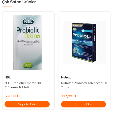
Çok Satan Ürünler
NBL
Nutraxin
NBL Probiotic Optima 30
Nutraxin Probiota Advanced 60
Çiğneme Tableti
Tablet
651,00
TL
317,99
TL
Sepete Ekle
Sepete Ekle