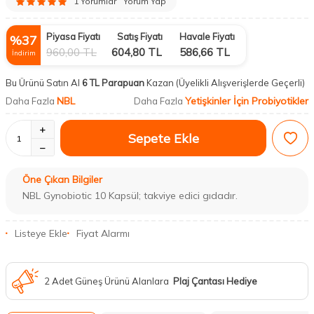
1 Yorumlar
Yorum Yap
Piyasa Fiyatı
Satış Fiyatı
Havale Fiyatı
%
37
960,00
TL
604,80
TL
586,66
TL
İndirim
Bu Ürünü Satın Al
6 TL Parapuan
Kazan
(Üyelikli Alışverişlerde Geçerli)
NBL
Yetişkinler İçin Probiyotikler
Daha Fazla
Daha Fazla
Sepete Ekle
Öne Çıkan Bilgiler
NBL Gynobiotic 10 Kapsül; takviye edici gıdadır.
Listeye Ekle
Fiyat Alarmı
2 Adet Güneş Ürünü Alanlara
Plaj Çantası Hediye