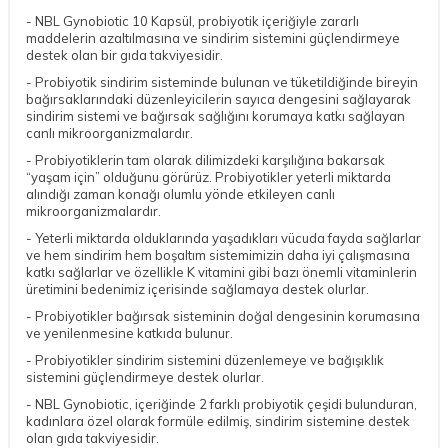
- NBL Gynobiotic 10 Kapsül, probiyotik içeriğiyle zararlı
maddelerin azaltılmasına ve sindirim sistemini güçlendirmeye
destek olan bir gıda takviyesidir.
- Probiyotik sindirim sisteminde bulunan ve tüketildiğinde bireyin
bağırsaklarındaki düzenleyicilerin sayıca dengesini sağlayarak
sindirim sistemi ve bağırsak sağlığını korumaya katkı sağlayan
canlı mikroorganizmalardır.
- Probiyotiklerin tam olarak dilimizdeki karşılığına bakarsak
“yaşam için” olduğunu görürüz. Probiyotikler yeterli miktarda
alındığı zaman konağı olumlu yönde etkileyen canlı
mikroorganizmalardır.
- Yeterli miktarda olduklarında yaşadıkları vücuda fayda sağlarlar
ve hem sindirim hem boşaltım sistemimizin daha iyi çalışmasına
katkı sağlarlar ve özellikle K vitamini gibi bazı önemli vitaminlerin
üretimini bedenimiz içerisinde sağlamaya destek olurlar.
- Probiyotikler bağırsak sisteminin doğal dengesinin korumasına
ve yenilenmesine katkıda bulunur.
- Probiyotikler sindirim sistemini düzenlemeye ve bağışıklık
sistemini güçlendirmeye destek olurlar.
- NBL Gynobiotic, içeriğinde 2 farklı probiyotik çeşidi bulunduran,
kadınlara özel olarak formüle edilmiş, sindirim sistemine destek
olan gıda takviyesidir.