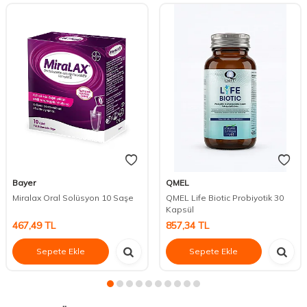
Bayer
QMEL
Miralax Oral Solüsyon 10 Saşe
QMEL Life Biotic Probiyotik 30
Kapsül
467,49
TL
857,34
TL
Sepete Ekle
Sepete Ekle