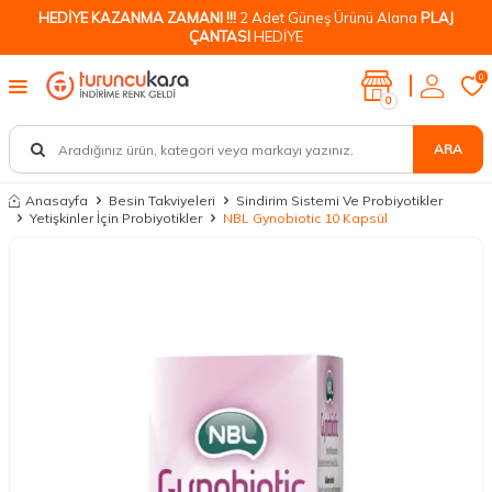
HEDİYE KAZANMA ZAMANI !!!
2 Adet Güneş Ürünü Alana
PLAJ
ÇANTASI
HEDİYE
0
0
ARA
Anasayfa
Besin Takviyeleri
Sindirim Sistemi Ve Probiyotikler
Yetişkinler İçin Probiyotikler
NBL Gynobiotic 10 Kapsül