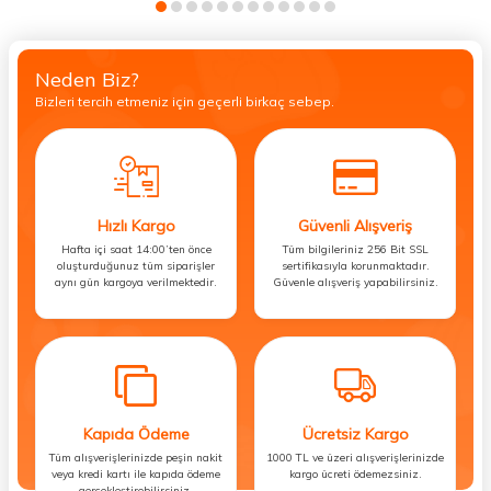
Neden Biz?
Bizleri tercih etmeniz için geçerli birkaç sebep.
Hızlı Kargo
Güvenli Alışveriş
Hafta içi saat 14:00’ten önce
Tüm bilgileriniz 256 Bit SSL
oluşturduğunuz tüm siparişler
sertifikasıyla korunmaktadır.
aynı gün kargoya verilmektedir.
Güvenle alışveriş yapabilirsiniz.
Kapıda Ödeme
Ücretsiz Kargo
Tüm alışverişlerinizde peşin nakit
1000 TL ve üzeri alışverişlerinizde
veya kredi kartı ile kapıda ödeme
kargo ücreti ödemezsiniz.
gerçekleştirebilirsiniz.