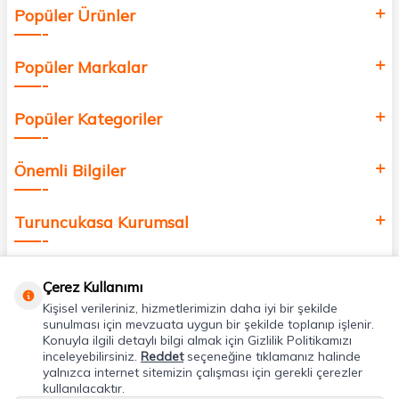
Popüler Ürünler
değer katmak için bize katılın!
Popüler Markalar
Popüler Kategoriler
Önemli Bilgiler
Turuncukasa Kurumsal
Hızlı Erişim
Çerez Kullanımı
Kişisel verileriniz, hizmetlerimizin daha iyi bir şekilde
Uygulamalarımız
sunulması için mevzuata uygun bir şekilde toplanıp işlenir.
Konuyla ilgili detaylı bilgi almak için Gizlilik Politikamızı
inceleyebilirsiniz.
Reddet
seçeneğine tıklamanız halinde
yalnızca internet sitemizin çalışması için gerekli çerezler
Adres & İletişim
kullanılacaktır.