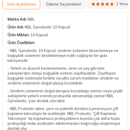
1 Yoru
Ürün Açıklaması
Ödeme Seçenekleri
Marka Adı:
NBL
Ürün Adı:
NBL Gynobiotic 10 Kapsül
Ürün Miktarı:
10 Kapsül
Ürün Özellikleri:
- NBL Gynobiotic 10 Kapsül, sindirim sistemini düzenlemeye ve
bağışıklık sistemini desteklemeye katkı sağlayan bir gıda
takviyesidir.
- Yeterli ve düzenli beslenememe, stres ve yaş gibi kimi
sebeplerden dolayı bağışıklık sistemi zayıflayabilir. Zayıflayan
bağışıklık sistemiyle birlikte vücutta zararlı maddeler artabilir ve
sindirim sisteminin doğal işleyişi bozulabilir.
- Sindirim sisteminin doğal dengesi bozulduğu zaman veya çeşitli
sebeplerle yeterli oranda probiyotik alınamadığı zaman NBL
Gynobiotic, size destek olacaktır.
- NBL Probiotic ailesi, yeni ve patentli dördüncü jenerasyon çift
kaplama teknolojisi ile üretilmiştir. NBL Probiotic “Çift Kaplama
Teknolojisi” ile kaplamasız probiyotiklere kıyasla çok daha fazla
probiyotiği mide asidinden etkilenmeden bağırsağa ulaştırmaya
destek olur.