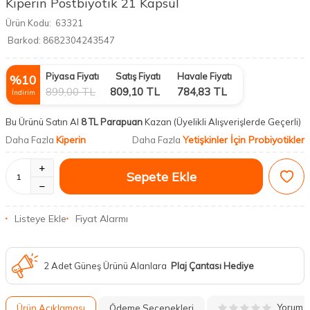
Kiperin Postbiyotik 21 Kapsül
Ürün Kodu:
63321
Barkod:
8682304243547
Piyasa Fiyatı
Satış Fiyatı
Havale Fiyatı
%
10
899,00
TL
809,10
TL
784,83
TL
İndirim
Bu Ürünü Satın Al
8 TL Parapuan
Kazan
(Üyelikli Alışverişlerde Geçerli)
Kiperin
Yetişkinler İçin Probiyotikler
Daha Fazla
Daha Fazla
Sepete Ekle
Listeye Ekle
Fiyat Alarmı
2 Adet Güneş Ürünü Alanlara
Plaj Çantası Hediye
Yorum
Ürün Açıklaması
Ödeme Seçenekleri