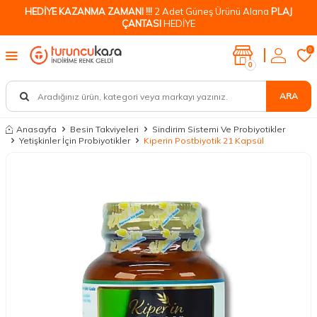
HEDİYE KAZANMA ZAMANI !!!
2 Adet Güneş Ürünü Alana
PLAJ
ÇANTASI
HEDİYE
0
0
ARA
Anasayfa
Besin Takviyeleri
Sindirim Sistemi Ve Probiyotikler
Yetişkinler İçin Probiyotikler
Kiperin Postbiyotik 21 Kapsül