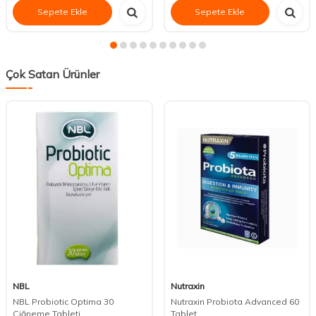
Sepete Ekle
Sepete Ekle
Çok Satan Ürünler
NBL
Nutraxin
NBL Probiotic Optima 30
Nutraxin Probiota Advanced 60
Çiğneme Tableti
Tablet