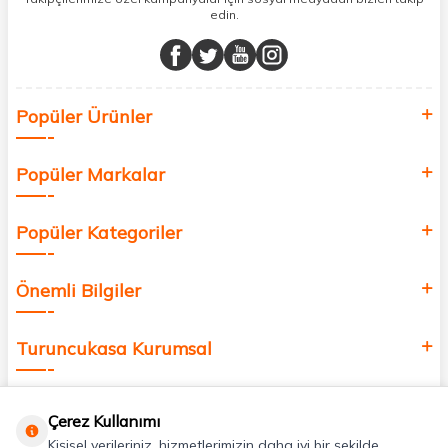
edin.
Müşteri memnuniyetini ön planda tutarak, en kaliteli markaları sizlerle
buluşturuyor ve online alışveriş deneyiminizi en iyi hale getiriyoruz.
Sağlık, güzellik ve iyi yaşam için aradığınız her şey burada!
Siz de kendinizi yenilemek, sağlığınızı desteklemek ve güzelliğinize
Popüler Ürünler
değer katmak için bize katılın!
Popüler Markalar
Popüler Kategoriler
Önemli Bilgiler
Turuncukasa Kurumsal
Hızlı Erişim
Çerez Kullanımı
Kişisel verileriniz, hizmetlerimizin daha iyi bir şekilde