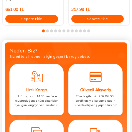
651,00
TL
317,99
TL
Sepete Ekle
Sepete Ekle
Neden Biz?
Bizleri tercih etmeniz için geçerli birkaç sebep.
Hızlı Kargo
Güvenli Alışveriş
Hafta içi saat 14:00’ten önce
Tüm bilgileriniz 256 Bit SSL
oluşturduğunuz tüm siparişler
sertifikasıyla korunmaktadır.
aynı gün kargoya verilmektedir.
Güvenle alışveriş yapabilirsiniz.