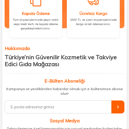
Kapıda Ödeme
Ücretsiz Kargo
Tüm alışverişlerinizde peşin nakit
1000 TL ve üzeri alışverişlerinizde
veya kredi kartı ile kapıda ödeme
kargo ücreti ödemezsiniz.
gerçekleştirebilirsiniz.
Hakkımızda
Türkiye’nin Güvenilir Kozmetik ve Takviye
Edici Gıda Mağazası
Güzellik, sağlık ve iyi hissetmek herkesin hakkı! Biz de bu vizyonla, hem
kişisel bakım hem de takviye edici gıda ürünlerini sizlerle
E-Bülten Aboneliği
buluşturuyoruz. Artık mağaza mağaza dolaşmanıza gerek yok;
Kampanya ve yeniliklerden haberdar olmak için e-bültenimize abone
ihtiyacınız olan her şeyi tek bir çatı altında topluyor ve kapınıza kadar
olun!
güvenle ulaştırıyoruz.
%100 orijinal kozmetik ve sağlık ürünleriyle güzelliğinizi tamamlayabilir,
vücudunuzu desteklemek için güvenilir takviye edici gıdalara
ulaşabilirsiniz. Cilt bakımından saç bakımına, makyajdan vitamin ve
Sosyal Medya
minerallere kadar binlerce ürünü uygun fiyat ve hızlı kargo avantajıyla
sunuyoruz.
Takipçilerimize özel kampanyalar için sosyal medyadan bizleri takip