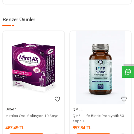
Benzer Ürünler
DESTEK
Bayer
QMEL
Miralax Oral Solüsyon 10 Saşe
QMEL Life Biotic Probiyotik 30
Kapsül
467,49
TL
857,34
TL