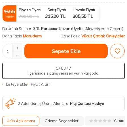
Piyasa Fiyatı
Satış Fiyatı
Havale Fiyatı
%
55
700,00
TL
315,00
TL
305,55
TL
İndirim
Bu Ürünü Satın Al
3 TL Parapuan
Kazan
(Üyelikli Alışverişlerde Geçerli)
Maruderm
Vücut Çatlak Önleyiciler
Daha Fazla
Daha Fazla
Sepete Ekle
17
:53
:46
içerisinde sipariş verirsen yarın kargoda
Listeye Ekle
Fiyat Alarmı
2 Adet Güneş Ürünü Alanlara
Plaj Çantası Hediye
Yorum
Ürün Açıklaması
Ödeme Seçenekleri