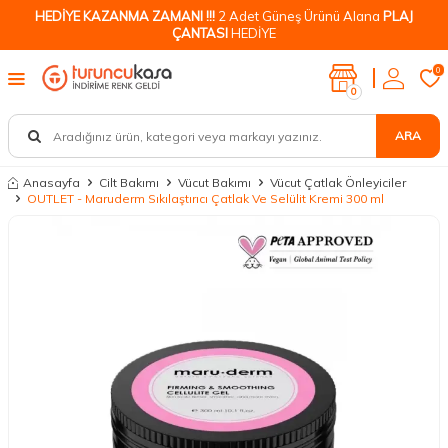
HEDİYE KAZANMA ZAMANI !!!
2 Adet Güneş Ürünü Alana
PLAJ
ÇANTASI
HEDİYE
0
0
ARA
Anasayfa
Cilt Bakımı
Vücut Bakımı
Vücut Çatlak Önleyiciler
OUTLET - Maruderm Sıkılaştırıcı Çatlak Ve Selülit Kremi 300 ml