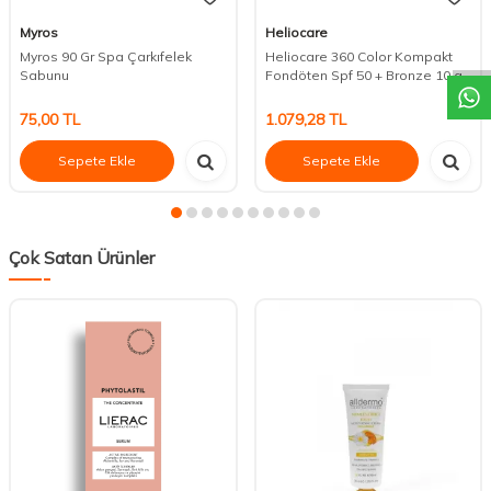
DESTEK
Myros
Heliocare
Myros 90 Gr Spa Çarkıfelek
Heliocare 360 Color Kompakt
Sabunu
Fondöten Spf 50 + Bronze 10 g
75,00
TL
1.079,28
TL
Sepete Ekle
Sepete Ekle
Çok Satan Ürünler