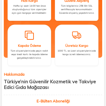
Hızlı Kargo
Güvenli Alışveriş
Hafta içi saat 14:00’ten önce
Tüm bilgileriniz 256 Bit SSL
oluşturduğunuz tüm siparişler
sertifikasıyla korunmaktadır.
aynı gün kargoya verilmektedir.
Güvenle alışveriş yapabilirsiniz.
Kapıda Ödeme
Ücretsiz Kargo
Tüm alışverişlerinizde peşin nakit
1000 TL ve üzeri alışverişlerinizde
veya kredi kartı ile kapıda ödeme
kargo ücreti ödemezsiniz.
gerçekleştirebilirsiniz.
Hakkımızda
Türkiye’nin Güvenilir Kozmetik ve Takviye
Edici Gıda Mağazası
Güzellik, sağlık ve iyi hissetmek herkesin hakkı! Biz de bu vizyonla, hem
kişisel bakım hem de takviye edici gıda ürünlerini sizlerle
E-Bülten Aboneliği
buluşturuyoruz. Artık mağaza mağaza dolaşmanıza gerek yok;